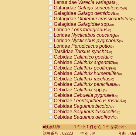
Lemuridae
Varecia variegata
(0)
Galagidae
Galago senegalensis
(0)
Galagidae
Galago demidovii
(0)
Galagidae
Otolemur crassicaudatus
(0)
Galagidae
Galagidae
spp.
(0)
Loridae
Loris tardigradus
(0)
Loridae
Nycticebus coucang
(0)
Loridae
Nycticebus pygmaeus
(0)
Loridae
Perodicticus potto
(0)
Tarsiidae
Tarsius syrichta
(0)
Cebidae
Callimico goeldii
(0)
Cebidae
Callithrix argentata
(0)
Cebidae
Callithrix geoffroyi
(0)
Cebidae
Callithrix humeralifer
(0)
Cebidae
Callithrix jacchus
(0)
Cebidae
Callithrix penicillata
(0)
Cebidae
Callithrix
spp.
(0)
Cebidae
Cebuella pygmaea
(0)
Cebidae
Leontopithecus rosalia
(0)
Cebidae
Saguinus bicolor
(0)
Cebidae
Saguinus fuscicollis
(0)
Cebidae
Saguinus geoffroyi
(0)
Cebidae
Saguinus imperator
(0)
■検索結果-----------1 件中 1 件から 1 件を表示中
Cebidae
Saguinus labiatus
(0)
Cebidae
Saguinus leucopus
剖検番号：02220
性別：M
年齢：Unk
(0)