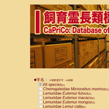
■学名：
※複数選択可・or検索
All species
(1)
Cheirogaleidae
Microcebus murinus
(0)
Lemuridae
Eulemur fulvus
(0)
Lemuridae
Eulemur macaco
(0)
Lemuridae
Eulemur mongoz
(0)
Lemuridae
Lemur catta
(0)