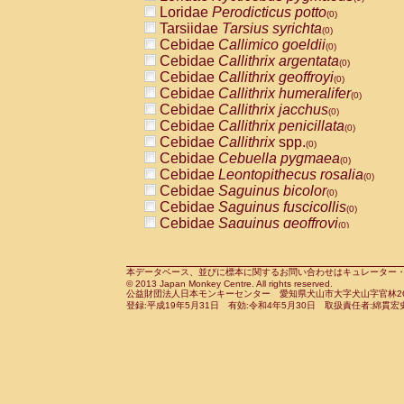
Pitheciidae
Callicebus cupreus
Loridae
Perodicticus potto
(0)
(0)
Pitheciidae
Callicebus donacophilus
Tarsiidae
Tarsius syrichta
(0
(0)
Pitheciidae
Callicebus moloch
Cebidae
Callimico goeldii
(0)
(0)
Pitheciidae
Callicebus torquatus
Cebidae
Callithrix argentata
(0)
(0)
Pitheciidae
Callicebus
spp.
Cebidae
Callithrix geoffroyi
(0)
(0)
Pitheciidae
Chiropotes satanas
Cebidae
Callithrix humeralifer
(0)
(0)
Pitheciidae
Pithecia monachus
Cebidae
Callithrix jacchus
(0)
(0)
Pitheciidae
Pithecia pithecia
Cebidae
Callithrix penicillata
(0)
(0)
Cercopithecidae
Cercocebus agilis
Cebidae
Callithrix
spp.
(0)
(0)
Cercopithecidae
Cercocebus galeritus
Cebidae
Cebuella pygmaea
(0)
Cercopithecidae
Cercocebus torquatu
Cebidae
Leontopithecus rosalia
(0)
Cercopithecidae
Cercocebus torquatus
Cebidae
Saguinus bicolor
(0)
Cercopithecidae
Cercocebus torquatu
Cebidae
Saguinus fuscicollis
(0)
Cercopithecidae
Cercocebus
hybrid
Cebidae
Saguinus geoffroyi
(0)
(0)
Cercopithecidae
Cercocebus
spp.
Cebidae
Saguinus imperator
(0)
(0)
Cercopithecidae
Lophocebus albigen
Cebidae
Saguinus labiatus
(0)
Cercopithecidae
Papio anubis
Cebidae
Saguinus leucopus
本データベース、並びに標本に関するお問い合わせはキュレーター・新宅勇太までお願い
(0)
(0)
© 2013 Japan Monkey Centre. All rights reserved.
Cercopithecidae
Papio cynocephalus
Cebidae
Saguinus midas
(
(0)
公益財団法人日本モンキーセンター 愛知県犬山市大字犬山字官林26番
Cercopithecidae
Papio hamadryas
Cebidae
Saguinus mystax
(0)
登録:平成19年5月31日 有効:令和4年5月30日 取扱責任者:綿貫宏
(0)
Cercopithecidae
Papio papio
Cebidae
Saguinus nigricollis
(0)
(0)
Cercopithecidae
Papio
spp.
Cebidae
Saguinus oedipus
(0)
(1)
Cercopithecidae
Mandrillus leucopha
Cebidae
Saguinus weddelli
(0)
Cercopithecidae
Mandrillus sphinx
Cebidae
Saguinus
spp.
(0)
(0)
Cercopithecidae
Theropithecus gelad
Cebidae
Aotus trivirgatus
(0)
Cercopithecidae
Macaca arctoides
Cebidae
Cebus albifrons
(0)
(0)