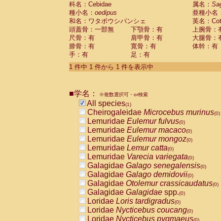
科名：Cebidae
Cebidae
Saguinus midas
属名：
Sa
(0)
種小名：
oedipus
亜種小名
Cebidae
Saguinus mystax
(0)
和名：ワタボウシパンシェ
英名：Cotto
Cebidae
Saguinus nigricollis
(0)
頭蓋骨：一部無
下顎骨：有
上腕骨：
Cebidae
Saguinus oedipus
(1)
尺骨：有
肩甲骨：有
大腿骨：
Cebidae
Saguinus weddelli
(0)
腓骨：有
寛骨：有
体幹：有
Cebidae
Saguinus
spp.
(0)
手：有
足：有
Cebidae
Aotus trivirgatus
(0)
Cebidae
Cebus albifrons
1 件中 1 件から 1 件を表示中
(0)
Cebidae
Cebus apella
(0)
Cebidae
Cebus capucinus
(0)
■学名：
Cebidae
Cebus nigrivittatus
※複数選択可・or検索
(0)
Cebidae
Cebus
spp.
All species
(0)
(1)
Cebidae
Saimiri boliviensis
Cheirogaleidae
Microcebus murinus
(0)
(0)
Cebidae
Saimiri sciureus
Lemuridae
Eulemur fulvus
(0)
(0)
Atelidae
Alouatta caraya
Lemuridae
Eulemur macaco
(0)
(0)
Atelidae
Alouatta fusca
Lemuridae
Eulemur mongoz
(0)
(0)
Atelidae
Alouatta seniculus
Lemuridae
Lemur catta
(0)
(0)
Atelidae
Alouatta
spp.
Lemuridae
Varecia variegata
(0)
(0)
Atelidae
Ateles belzebuth
Galagidae
Galago senegalensis
(0)
(0)
Atelidae
Ateles geoffroyi
Galagidae
Galago demidovii
(0)
(0)
Atelidae
Ateles paniscus
Galagidae
Otolemur crassicaudatus
(0)
(0)
Atelidae
Ateles
spp.
Galagidae
Galagidae
spp.
(0)
(0)
Atelidae
Lagothrix lagothricha
Loridae
Loris tardigradus
(0)
(0)
Atelidae
Lagothrix lagothricha cana
Loridae
Nycticebus coucang
(0)
(0)
Pitheciidae
Cacajao calvus rubicundu
Loridae
Nycticebus pygmaeus
(0)