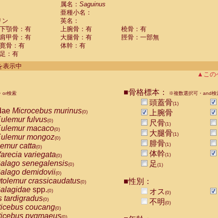
guinus midas
属名：
Saguinus
(0)
亜種小名：
guinus mystax
(0)
リン
英名：
uinus nigricollis
(1)
下顎骨：有
上腕骨：有
橈骨：有
guinus oedipus
(0)
肩甲骨：有
大腿骨：有
脛骨：一部無
uinus weddelli
(0)
寛骨：有
体幹：有
guinus
spp.
(0)
足：有
us trivirgatus
(0)
us albifrons
件を表示中
(0)
us apella
▲この
(0)
bus capucinus
(0)
us nigrivittatus
■骨格標本：
or検索
(0)
※複数選択可・and検
bus
spp.
頭蓋骨
(0)
(1)
miri boliviensis
dae
Microcebus murinus
(0)
上腕骨
(0)
miri sciureus
ulemur fulvus
(0)
(0)
尺骨
(1)
uatta caraya
ulemur macaco
(0)
(0)
大腿骨
(1)
uatta fusca
ulemur mongoz
(0)
(0)
腓骨
uatta seniculus
emur catta
(1)
(0)
(0)
uatta
spp.
体幹
arecia variegata
(0)
(1)
(0)
les belzebuth
alago senegalensis
足
(0)
(0)
(1)
les geoffroyi
alago demidovii
(0)
(0)
les paniscus
tolemur crassicaudatus
■性別：
(0)
(0)
les
spp.
alagidae
spp.
(0)
オス
(0)
(0)
othrix lagothricha
s tardigradus
(0)
(0)
不明
(0)
othrix lagothricha cana
ticebus coucang
(0)
(0)
Cacajao calvus rubicundus
ticebus pygmaeus
(0)
(0)