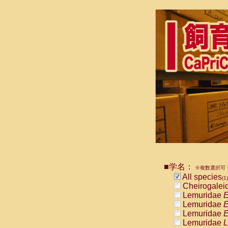
■学名：
※複数選択可・
All species
(1)
Cheirogalei
Lemuridae
E
Lemuridae
E
Lemuridae
E
Lemuridae
L