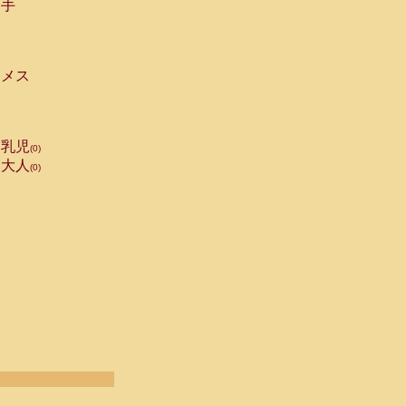
手
メス
乳児
(0)
大人
(0)