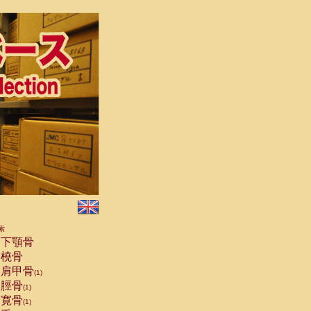
索
下顎骨
橈骨
肩甲骨
(1)
脛骨
(1)
寛骨
(1)