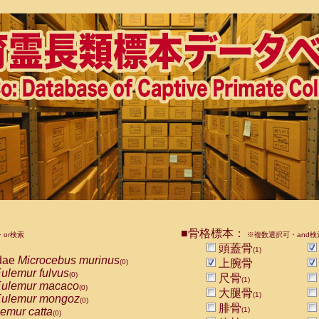
■骨格標本：
or検索
※複数選択可・and検
頭蓋骨
(1)
dae
Microcebus murinus
上腕骨
(0)
ulemur fulvus
(0)
尺骨
(1)
ulemur macaco
(0)
大腿骨
(1)
ulemur mongoz
(0)
腓骨
emur catta
(1)
(0)