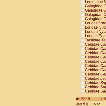
Lemuridae
V
Galagidae
G
Galagidae
G
Galagidae
O
Galagidae
G
Loridae
Lori
Loridae
Nyc
Loridae
Nyc
Loridae
Pero
Tarsiidae
Ta
Cebidae
Cal
Cebidae
Cal
Cebidae
Cal
Cebidae
Cal
Cebidae
Cal
Cebidae
Cal
Cebidae
Cal
Cebidae
Ce
Cebidae
Leo
Cebidae
Sag
Cebidae
Sag
Cebidae
Sag
Cebidae
Sag
■検索結果----------
Cebidae
Sag
Cebidae
Sa
剖検番号：02272