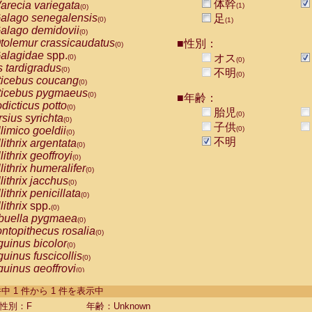
体幹
arecia variegata
(1)
(0)
alago senegalensis
足
(0)
(1)
alago demidovii
(0)
tolemur crassicaudatus
■性別：
(0)
alagidae
spp.
オス
(0)
(0)
s tardigradus
(0)
不明
(0)
ticebus coucang
(0)
ticebus pygmaeus
(0)
■年齢：
dicticus potto
(0)
胎児
(0)
rsius syrichta
(0)
子供
limico goeldii
(0)
(0)
不明
lithrix argentata
(0)
lithrix geoffroyi
(0)
lithrix humeralifer
(0)
lithrix jacchus
(0)
lithrix penicillata
(0)
lithrix
spp.
(0)
buella pygmaea
(0)
ntopithecus rosalia
(0)
uinus bicolor
(0)
uinus fuscicollis
(0)
uinus geoffroyi
(0)
uinus imperator
(0)
-1 件中 1 件から 1 件を表示中
uinus labiatus
(0)
guinus leucopus
性別：F
年齢：Unknown
(0)