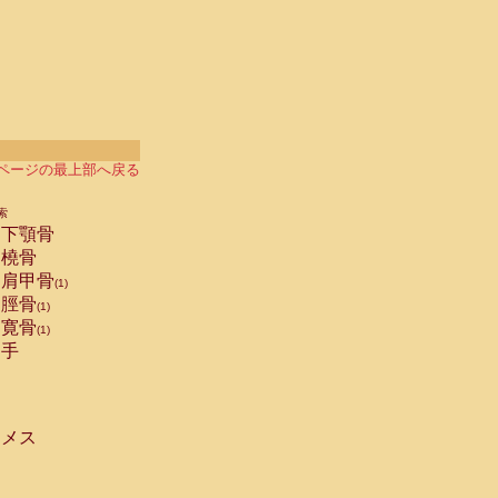
ページの最上部へ戻る
索
下顎骨
橈骨
肩甲骨
(1)
脛骨
(1)
寛骨
(1)
手
メス