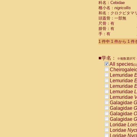
科名：Cebidae
Cebidae
Sa
種小名：
nigricollis
Cebidae
Sa
和名：クロクビタマ
Cebidae
Sag
頭蓋骨：一部無
Cebidae
Sa
尺骨：有
Cebidae
Sag
腓骨：有
Cebidae
Sa
手：有
Cebidae
Aot
Cebidae
Ceb
1 件中 1 件から 1 
Cebidae
Ceb
Cebidae
Ce
■学名：
Cebidae
Ceb
※複数選択可・
Cebidae
Ce
All species
(1)
Cebidae
Sai
Cheirogalei
Cebidae
Sai
Lemuridae
E
Atelidae
Alo
Lemuridae
E
Atelidae
Alo
Lemuridae
E
Atelidae
Alo
Lemuridae
L
Atelidae
Alo
Lemuridae
V
Atelidae
Ate
Galagidae
G
Atelidae
Ate
Galagidae
G
Atelidae
Ate
Galagidae
O
Atelidae
Ate
Galagidae
G
Atelidae
Lag
Loridae
Lori
Atelidae
Lag
Loridae
Nyc
Pitheciidae
Loridae
Nyc