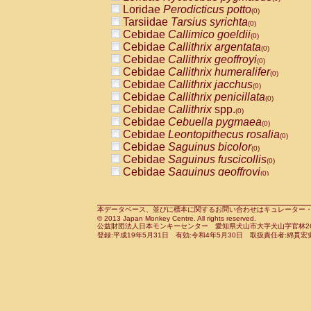
Pitheciidae
Callicebus cupreus
Loridae
Perodicticus potto
(0)
(0)
Pitheciidae
Callicebus donacophilus
Tarsiidae
Tarsius syrichta
(0
(0)
Pitheciidae
Callicebus moloch
Cebidae
Callimico goeldii
(0)
(0)
Pitheciidae
Callicebus torquatus
Cebidae
Callithrix argentata
(0)
(0)
Pitheciidae
Callicebus
spp.
Cebidae
Callithrix geoffroyi
(0)
(0)
Pitheciidae
Chiropotes satanas
Cebidae
Callithrix humeralifer
(0)
(0)
Pitheciidae
Pithecia monachus
Cebidae
Callithrix jacchus
(0)
(0)
Pitheciidae
Pithecia pithecia
Cebidae
Callithrix penicillata
(0)
(0)
Cercopithecidae
Cercocebus agilis
Cebidae
Callithrix
spp.
(0)
(0)
Cercopithecidae
Cercocebus galeritus
Cebidae
Cebuella pygmaea
(0)
Cercopithecidae
Cercocebus torquatu
Cebidae
Leontopithecus rosalia
(0)
Cercopithecidae
Cercocebus torquatus
Cebidae
Saguinus bicolor
(0)
Cercopithecidae
Cercocebus torquatu
Cebidae
Saguinus fuscicollis
(0)
Cercopithecidae
Cercocebus
hybrid
Cebidae
Saguinus geoffroyi
(0)
(0)
Cercopithecidae
Cercocebus
spp.
Cebidae
Saguinus imperator
(0)
(0)
Cercopithecidae
Lophocebus albigen
Cebidae
Saguinus labiatus
(0)
Cercopithecidae
Papio anubis
Cebidae
Saguinus leucopus
本データベース、並びに標本に関するお問い合わせはキュレーター・新宅勇太までお願い
(0)
(0)
© 2013 Japan Monkey Centre. All rights reserved.
Cercopithecidae
Papio cynocephalus
Cebidae
Saguinus midas
(
(0)
公益財団法人日本モンキーセンター 愛知県犬山市大字犬山字官林26番
Cercopithecidae
Papio hamadryas
Cebidae
Saguinus mystax
(0)
登録:平成19年5月31日 有効:令和4年5月30日 取扱責任者:綿貫宏
(0)
Cercopithecidae
Papio papio
Cebidae
Saguinus nigricollis
(0)
(1)
Cercopithecidae
Papio
spp.
Cebidae
Saguinus oedipus
(0)
(1)
Cercopithecidae
Mandrillus leucopha
Cebidae
Saguinus weddelli
(0)
Cercopithecidae
Mandrillus sphinx
Cebidae
Saguinus
spp.
(0)
(0)
Cercopithecidae
Theropithecus gelad
Cebidae
Aotus trivirgatus
(0)
Cercopithecidae
Macaca arctoides
Cebidae
Cebus albifrons
(0)
(0)