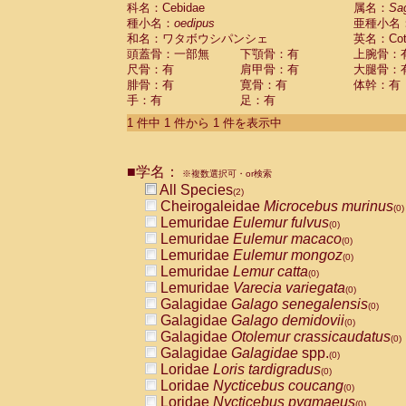
科名：Cebidae
Cebidae
Saguinus midas
属名：
Sa
(0)
種小名：
oedipus
亜種小名
Cebidae
Saguinus mystax
(0)
和名：ワタボウシパンシェ
英名：Cotto
Cebidae
Saguinus nigricollis
(1)
頭蓋骨：一部無
下顎骨：有
上腕骨：
Cebidae
Saguinus oedipus
(1)
尺骨：有
肩甲骨：有
大腿骨：
Cebidae
Saguinus weddelli
(0)
腓骨：有
寛骨：有
体幹：有
Cebidae
Saguinus
spp.
(0)
手：有
足：有
Cebidae
Aotus trivirgatus
(0)
Cebidae
Cebus albifrons
1 件中 1 件から 1 件を表示中
(0)
Cebidae
Cebus apella
(0)
Cebidae
Cebus capucinus
(0)
■学名：
Cebidae
Cebus nigrivittatus
※複数選択可・or検索
(0)
Cebidae
Cebus
spp.
All Species
(0)
(2)
Cebidae
Saimiri boliviensis
Cheirogaleidae
Microcebus murinus
(0)
(0)
Cebidae
Saimiri sciureus
Lemuridae
Eulemur fulvus
(0)
(0)
Atelidae
Alouatta caraya
Lemuridae
Eulemur macaco
(0)
(0)
Atelidae
Alouatta fusca
Lemuridae
Eulemur mongoz
(0)
(0)
Atelidae
Alouatta seniculus
Lemuridae
Lemur catta
(0)
(0)
Atelidae
Alouatta
spp.
Lemuridae
Varecia variegata
(0)
(0)
Atelidae
Ateles belzebuth
Galagidae
Galago senegalensis
(0)
(0)
Atelidae
Ateles geoffroyi
Galagidae
Galago demidovii
(0)
(0)
Atelidae
Ateles paniscus
Galagidae
Otolemur crassicaudatus
(0)
(0)
Atelidae
Ateles
spp.
Galagidae
Galagidae
spp.
(0)
(0)
Atelidae
Lagothrix lagothricha
Loridae
Loris tardigradus
(0)
(0)
Atelidae
Lagothrix lagothricha cana
Loridae
Nycticebus coucang
(0)
(0)
Pitheciidae
Cacajao calvus rubicundu
Loridae
Nycticebus pygmaeus
(0)