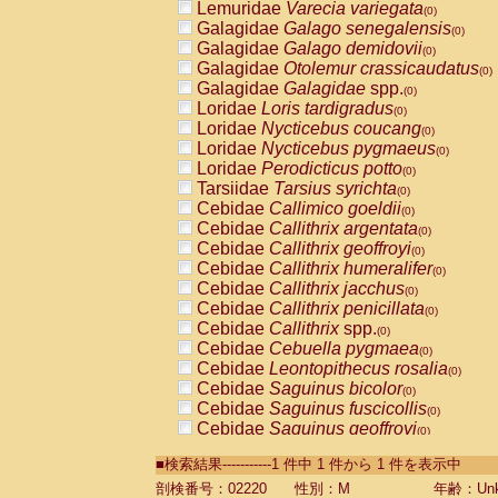
Lemuridae
Varecia variegata
(0)
Galagidae
Galago senegalensis
(0)
Galagidae
Galago demidovii
(0)
Galagidae
Otolemur crassicaudatus
(0)
Galagidae
Galagidae
spp.
(0)
Loridae
Loris tardigradus
(0)
Loridae
Nycticebus coucang
(0)
Loridae
Nycticebus pygmaeus
(0)
Loridae
Perodicticus potto
(0)
Tarsiidae
Tarsius syrichta
(0)
Cebidae
Callimico goeldii
(0)
Cebidae
Callithrix argentata
(0)
Cebidae
Callithrix geoffroyi
(0)
Cebidae
Callithrix humeralifer
(0)
Cebidae
Callithrix jacchus
(0)
Cebidae
Callithrix penicillata
(0)
Cebidae
Callithrix
spp.
(0)
Cebidae
Cebuella pygmaea
(0)
Cebidae
Leontopithecus rosalia
(0)
Cebidae
Saguinus bicolor
(0)
Cebidae
Saguinus fuscicollis
(0)
Cebidae
Saguinus geoffroyi
(0)
Cebidae
Saguinus imperator
(0)
■検索結果-----------1 件中 1 件から 1 件を表示中
Cebidae
Saguinus labiatus
(0)
Cebidae
Saguinus leucopus
剖検番号：02220
性別：M
年齢：Unk
(0)