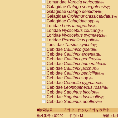
Lemuridae
Varecia variegata
(0)
Galagidae
Galago senegalensis
(0)
Galagidae
Galago demidovii
(0)
Galagidae
Otolemur crassicaudatus
(0)
Galagidae
Galagidae
spp.
(0)
Loridae
Loris tardigradus
(0)
Loridae
Nycticebus coucang
(0)
Loridae
Nycticebus pygmaeus
(0)
Loridae
Perodicticus potto
(0)
Tarsiidae
Tarsius syrichta
(0)
Cebidae
Callimico goeldii
(0)
Cebidae
Callithrix argentata
(0)
Cebidae
Callithrix geoffroyi
(0)
Cebidae
Callithrix humeralifer
(0)
Cebidae
Callithrix jacchus
(0)
Cebidae
Callithrix penicillata
(0)
Cebidae
Callithrix
spp.
(0)
Cebidae
Cebuella pygmaea
(0)
Cebidae
Leontopithecus rosalia
(0)
Cebidae
Saguinus bicolor
(0)
Cebidae
Saguinus fuscicollis
(0)
Cebidae
Saguinus geoffroyi
(0)
Cebidae
Saguinus imperator
(0)
■検索結果-----------2 件中 1 件から 2 件を表示中
Cebidae
Saguinus labiatus
(0)
Cebidae
Saguinus leucopus
剖検番号：02220
性別：M
年齢：Unk
(0)