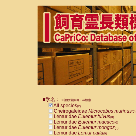
■学名：
※複数選択可・or検索
All species
(2)
Cheirogaleidae
Microcebus murinus
(0)
Lemuridae
Eulemur fulvus
(0)
Lemuridae
Eulemur macaco
(0)
Lemuridae
Eulemur mongoz
(0)
Lemuridae
Lemur catta
(0)