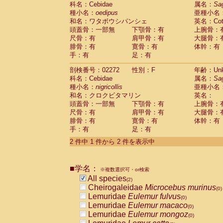
科名：Cebidae
Cebidae
Saguinus midas
属名：
Sa
(0)
種小名：
oedipus
亜種小名
Cebidae
Saguinus mystax
(0)
和名：ワタボウシパンシェ
英名：Cotto
Cebidae
Saguinus nigricollis
(1)
頭蓋骨：一部無
下顎骨：有
上腕骨：
Cebidae
Saguinus oedipus
(1)
尺骨：有
肩甲骨：有
大腿骨：
Cebidae
Saguinus weddelli
(0)
腓骨：有
寛骨：有
体幹：有
Cebidae
Saguinus
spp.
(0)
手：有
足：有
Cebidae
Aotus trivirgatus
(0)
Cebidae
Cebus albifrons
(0)
剖検番号：02272
性別：F
年齢：Unk
Cebidae
Cebus apella
科名：Cebidae
(0)
属名：
Sa
Cebidae
Cebus capucinus
種小名：
nigricollis
亜種小名
(0)
Cebidae
Cebus nigrivittatus
和名：クロクビタマリン
英名：
(0)
Cebidae
Cebus
spp.
頭蓋骨：一部無
下顎骨：有
上腕骨：
(0)
Cebidae
Saimiri boliviensis
尺骨：有
肩甲骨：有
大腿骨：
(0)
腓骨：有
Cebidae
Saimiri sciureus
寛骨：有
体幹：有
(0)
手：有
足：有
Atelidae
Alouatta caraya
(0)
Atelidae
Alouatta fusca
(0)
2 件中 1 件から 2 件を表示中
Atelidae
Alouatta seniculus
(0)
Atelidae
Alouatta
spp.
(0)
Atelidae
Ateles belzebuth
■学名：
(0)
※複数選択可・or検索
Atelidae
Ateles geoffroyi
(0)
All species
(2)
Atelidae
Ateles paniscus
(0)
Cheirogaleidae
Microcebus murinus
(0)
Atelidae
Ateles
spp.
(0)
Lemuridae
Eulemur fulvus
(0)
Atelidae
Lagothrix lagothricha
(0)
Lemuridae
Eulemur macaco
(0)
Atelidae
Lagothrix lagothricha cana
(0)
Lemuridae
Eulemur mongoz
(0)
Pitheciidae
Cacajao calvus rubicundu