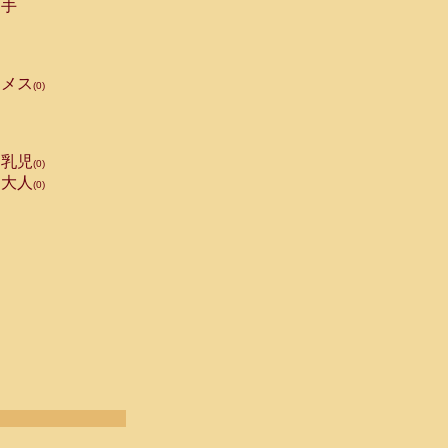
手
メス
(0)
乳児
(0)
大人
(0)