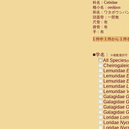
科名：Cebidae
Cebidae
Sa
種小名：
oedipus
Cebidae
Sa
和名：ワタボウシパ
Cebidae
Sag
頭蓋骨：一部無
Cebidae
Sa
尺骨：有
Cebidae
Sag
腓骨：有
Cebidae
Sa
手：有
Cebidae
Aot
Cebidae
Ceb
1 件中 1 件から 1 
Cebidae
Ceb
Cebidae
Ce
■学名：
Cebidae
Ceb
※複数選択可・
Cebidae
Ce
All Species
(5
Cebidae
Sai
Cheirogalei
Cebidae
Sai
Lemuridae
E
Atelidae
Alo
Lemuridae
E
Atelidae
Alo
Lemuridae
E
Atelidae
Alo
Lemuridae
L
Atelidae
Alo
Lemuridae
V
Atelidae
Ate
Galagidae
G
Atelidae
Ate
Galagidae
G
Atelidae
Ate
Galagidae
O
Atelidae
Ate
Galagidae
G
Atelidae
Lag
Loridae
Lori
Atelidae
Lag
Loridae
Nyc
Pitheciidae
Loridae
Nyc