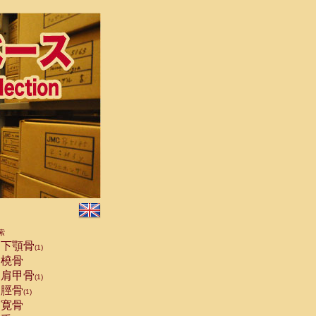
索
下顎骨
(1)
橈骨
肩甲骨
(1)
脛骨
(1)
寛骨