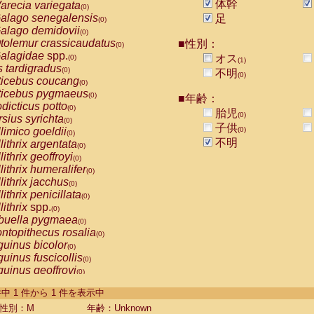
体幹
arecia variegata
(0)
alago senegalensis
足
(0)
alago demidovii
(0)
tolemur crassicaudatus
■性別：
(0)
alagidae
spp.
オス
(0)
(1)
s tardigradus
(0)
不明
(0)
ticebus coucang
(0)
ticebus pygmaeus
(0)
■年齢：
dicticus potto
(0)
胎児
(0)
rsius syrichta
(0)
子供
limico goeldii
(0)
(0)
不明
lithrix argentata
(0)
lithrix geoffroyi
(0)
lithrix humeralifer
(0)
lithrix jacchus
(0)
lithrix penicillata
(0)
lithrix
spp.
(0)
buella pygmaea
(0)
ntopithecus rosalia
(0)
uinus bicolor
(0)
uinus fuscicollis
(0)
uinus geoffroyi
(0)
uinus imperator
(0)
-1 件中 1 件から 1 件を表示中
uinus labiatus
(0)
guinus leucopus
性別：M
年齢：Unknown
(0)