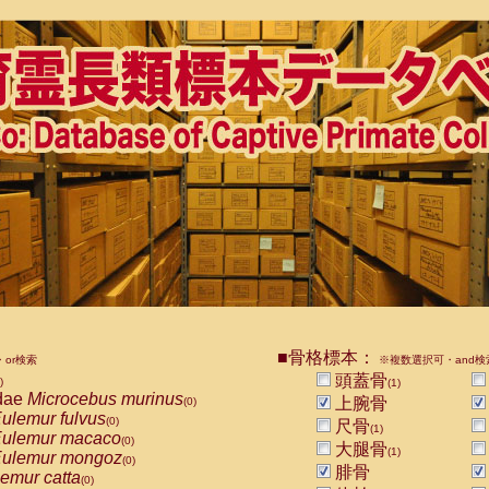
■骨格標本：
or検索
※複数選択可・and検
頭蓋骨
)
(1)
dae
Microcebus murinus
上腕骨
(0)
ulemur fulvus
(0)
尺骨
(1)
ulemur macaco
(0)
大腿骨
(1)
ulemur mongoz
(0)
腓骨
emur catta
(0)