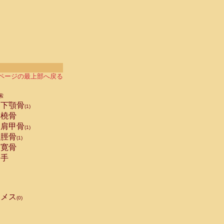
ページの最上部へ戻る
索
下顎骨
(1)
橈骨
肩甲骨
(1)
脛骨
(1)
寛骨
手
メス
(0)