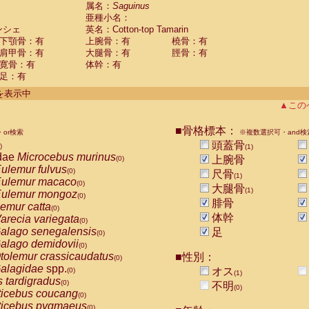
guinus midas
属名：
Saguinus
(0)
亜種小名：
guinus mystax
(0)
ンシェ
英名：Cotton-top Tamarin
uinus nigricollis
(1)
下顎骨：有
上腕骨：有
橈骨：有
guinus oedipus
(1)
肩甲骨：有
大腿骨：有
脛骨：有
uinus weddelli
(0)
寛骨：有
体幹：有
guinus
spp.
(0)
足：有
us trivirgatus
(0)
us albifrons
件を表示中
(0)
us apella
▲この
(0)
bus capucinus
(0)
us nigrivittatus
■骨格標本：
or検索
(0)
※複数選択可・and検
bus
spp.
頭蓋骨
(0)
)
(1)
miri boliviensis
dae
Microcebus murinus
(0)
上腕骨
(0)
miri sciureus
ulemur fulvus
(0)
(0)
尺骨
(1)
uatta caraya
ulemur macaco
(0)
(0)
大腿骨
(1)
uatta fusca
ulemur mongoz
(0)
(0)
腓骨
uatta seniculus
emur catta
(0)
(0)
uatta
spp.
体幹
arecia variegata
(0)
(0)
les belzebuth
alago senegalensis
足
(0)
(0)
les geoffroyi
alago demidovii
(0)
(0)
les paniscus
tolemur crassicaudatus
■性別：
(0)
(0)
les
spp.
alagidae
spp.
(0)
オス
(0)
(1)
othrix lagothricha
s tardigradus
(0)
(0)
不明
(0)
othrix lagothricha cana
ticebus coucang
(0)
(0)
Cacajao calvus rubicundus
ticebus pygmaeus
(0)
(0)