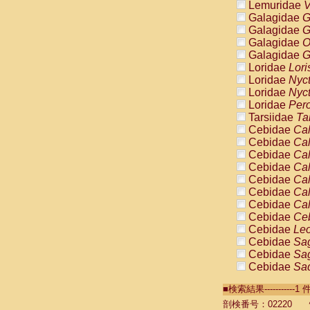
Lemuridae
V
Galagidae
G
Galagidae
G
Galagidae
O
Galagidae
G
Loridae
Lori
Loridae
Nyc
Loridae
Nyc
Loridae
Pero
Tarsiidae
Ta
Cebidae
Cal
Cebidae
Cal
Cebidae
Cal
Cebidae
Cal
Cebidae
Cal
Cebidae
Cal
Cebidae
Cal
Cebidae
Ce
Cebidae
Leo
Cebidae
Sag
Cebidae
Sag
Cebidae
Sag
Cebidae
Sag
■検索結果----------
Cebidae
Sag
Cebidae
Sa
剖検番号：02220