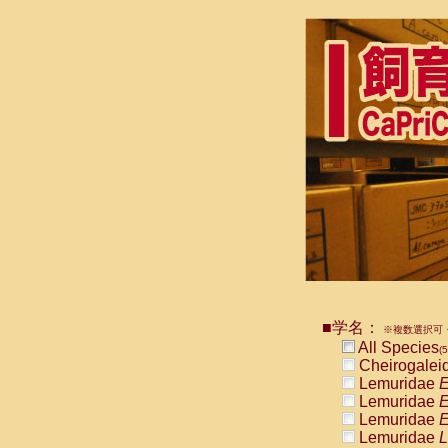
■学名：
※複数選択可・
All Species
(5
Cheirogalei
Lemuridae
E
Lemuridae
E
Lemuridae
E
Lemuridae
L