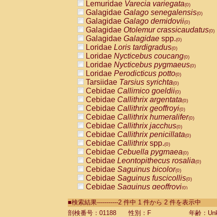
Lemuridae
Varecia variegata
(0)
Galagidae
Galago senegalensis
(0)
Galagidae
Galago demidovii
(0)
Galagidae
Otolemur crassicaudatus
(0)
Galagidae
Galagidae
spp.
(0)
Loridae
Loris tardigradus
(0)
Loridae
Nycticebus coucang
(0)
Loridae
Nycticebus pygmaeus
(0)
Loridae
Perodicticus potto
(0)
Tarsiidae
Tarsius syrichta
(0)
Cebidae
Callimico goeldii
(0)
Cebidae
Callithrix argentata
(0)
Cebidae
Callithrix geoffroyi
(0)
Cebidae
Callithrix humeralifer
(0)
Cebidae
Callithrix jacchus
(0)
Cebidae
Callithrix penicillata
(0)
Cebidae
Callithrix
spp.
(0)
Cebidae
Cebuella pygmaea
(0)
Cebidae
Leontopithecus rosalia
(0)
Cebidae
Saguinus bicolor
(0)
Cebidae
Saguinus fuscicollis
(0)
Cebidae
Saguinus geoffroyi
(0)
Cebidae
Saguinus imperator
(0)
■検索結果-----------2 件中 1 件から 2 件を表示中
Cebidae
Saguinus labiatus
(0)
Cebidae
Saguinus leucopus
剖検番号：01188
性別：F
年齢：Unk
(0)