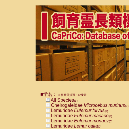
■学名：
※複数選択可・or検索
All Species
(5)
Cheirogaleidae
Microcebus murinus
(0)
Lemuridae
Eulemur fulvus
(0)
Lemuridae
Eulemur macaco
(0)
Lemuridae
Eulemur mongoz
(0)
Lemuridae
Lemur catta
(0)