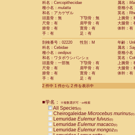
科名：Cercopithecidae
Cebidae
Saguinus midas
属名：
Ma
(0)
種小名：
mulatta
亜種小名
Cebidae
Saguinus mystax
(0)
和名：アカゲザル
英名：Rhes
Cebidae
Saguinus nigricollis
(1)
頭蓋骨：無
下顎骨：無
上腕骨：
Cebidae
Saguinus oedipus
(1)
尺骨：有
肩甲骨：有
大腿骨：
Cebidae
Saguinus weddelli
(0)
腓骨：有
寛骨：有
体幹：有
Cebidae
Saguinus
spp.
(0)
手：有
足：有
Cebidae
Aotus trivirgatus
(0)
Cebidae
Cebus albifrons
(0)
剖検番号：02220
性別：M
年齢：Unk
Cebidae
Cebus apella
科名：Cebidae
(0)
属名：
Sa
Cebidae
Cebus capucinus
種小名：
oedipus
亜種小名
(0)
Cebidae
Cebus nigrivittatus
和名：ワタボウシパンシェ
英名：Cotto
(0)
Cebidae
Cebus
spp.
頭蓋骨：一部無
下顎骨：有
上腕骨：
(0)
Cebidae
Saimiri boliviensis
尺骨：有
肩甲骨：有
大腿骨：
(0)
腓骨：有
Cebidae
Saimiri sciureus
寛骨：有
体幹：有
(0)
手：有
足：有
Atelidae
Alouatta caraya
(0)
Atelidae
Alouatta fusca
(0)
2 件中 1 件から 2 件を表示中
Atelidae
Alouatta seniculus
(0)
Atelidae
Alouatta
spp.
(0)
Atelidae
Ateles belzebuth
■学名：
(0)
※複数選択可・or検索
Atelidae
Ateles geoffroyi
(0)
All Species
(5)
Atelidae
Ateles paniscus
(0)
Cheirogaleidae
Microcebus murinus
(0)
Atelidae
Ateles
spp.
(0)
Lemuridae
Eulemur fulvus
(0)
Atelidae
Lagothrix lagothricha
(0)
Lemuridae
Eulemur macaco
(0)
Atelidae
Lagothrix lagothricha cana
(0)
Lemuridae
Eulemur mongoz
(0)
Pitheciidae
Cacajao calvus rubicundu