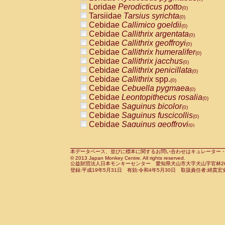
Pitheciidae
Callicebus cupreus
Loridae
Perodicticus potto
(0)
(0)
Pitheciidae
Callicebus donacophilus
Tarsiidae
Tarsius syrichta
(0
(0)
Pitheciidae
Callicebus moloch
Cebidae
Callimico goeldii
(0)
(0)
Pitheciidae
Callicebus torquatus
Cebidae
Callithrix argentata
(0)
(0)
Pitheciidae
Callicebus
spp.
Cebidae
Callithrix geoffroyi
(0)
(0)
Pitheciidae
Chiropotes satanas
Cebidae
Callithrix humeralifer
(0)
(0)
Pitheciidae
Pithecia monachus
Cebidae
Callithrix jacchus
(0)
(0)
Pitheciidae
Pithecia pithecia
Cebidae
Callithrix penicillata
(0)
(0)
Cercopithecidae
Cercocebus agilis
Cebidae
Callithrix
spp.
(0)
(0)
Cercopithecidae
Cercocebus galeritus
Cebidae
Cebuella pygmaea
(0)
Cercopithecidae
Cercocebus torquatu
Cebidae
Leontopithecus rosalia
(0)
Cercopithecidae
Cercocebus torquatus
Cebidae
Saguinus bicolor
(0)
Cercopithecidae
Cercocebus torquatu
Cebidae
Saguinus fuscicollis
(0)
Cercopithecidae
Cercocebus
hybrid
Cebidae
Saguinus geoffroyi
(0)
(0)
Cercopithecidae
Cercocebus
spp.
Cebidae
Saguinus imperator
(0)
(0)
Cercopithecidae
Lophocebus albigen
Cebidae
Saguinus labiatus
(0)
Cercopithecidae
Papio anubis
Cebidae
Saguinus leucopus
本データベース、並びに標本に関するお問い合わせはキュレーター・新宅勇太までお願い
(0)
(0)
© 2013 Japan Monkey Centre. All rights reserved.
Cercopithecidae
Papio cynocephalus
Cebidae
Saguinus midas
(
(0)
公益財団法人日本モンキーセンター 愛知県犬山市大字犬山字官林26番
Cercopithecidae
Papio hamadryas
Cebidae
Saguinus mystax
(0)
登録:平成19年5月31日 有効:令和4年5月30日 取扱責任者:綿貫宏
(0)
Cercopithecidae
Papio papio
Cebidae
Saguinus nigricollis
(0)
(0)
Cercopithecidae
Papio
spp.
Cebidae
Saguinus oedipus
(0)
(1)
Cercopithecidae
Mandrillus leucopha
Cebidae
Saguinus weddelli
(0)
Cercopithecidae
Mandrillus sphinx
Cebidae
Saguinus
spp.
(0)
(0)
Cercopithecidae
Theropithecus gelad
Cebidae
Aotus trivirgatus
(0)
Cercopithecidae
Macaca arctoides
Cebidae
Cebus albifrons
(0)
(0)