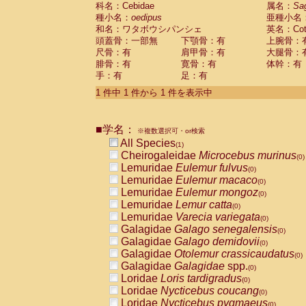
科名：Cebidae
Cebidae
Saguinus midas
属名：
Sa
(0)
種小名：
oedipus
亜種小名
Cebidae
Saguinus mystax
(0)
和名：ワタボウシパンシェ
英名：Cotto
Cebidae
Saguinus nigricollis
(0)
頭蓋骨：一部無
下顎骨：有
上腕骨：
Cebidae
Saguinus oedipus
(1)
尺骨：有
肩甲骨：有
大腿骨：
Cebidae
Saguinus weddelli
(0)
腓骨：有
寛骨：有
体幹：有
Cebidae
Saguinus
spp.
(0)
手：有
足：有
Cebidae
Aotus trivirgatus
(0)
Cebidae
Cebus albifrons
1 件中 1 件から 1 件を表示中
(0)
Cebidae
Cebus apella
(0)
Cebidae
Cebus capucinus
(0)
■学名：
Cebidae
Cebus nigrivittatus
※複数選択可・or検索
(0)
Cebidae
Cebus
spp.
All Species
(0)
(1)
Cebidae
Saimiri boliviensis
Cheirogaleidae
Microcebus murinus
(0)
(0)
Cebidae
Saimiri sciureus
Lemuridae
Eulemur fulvus
(0)
(0)
Atelidae
Alouatta caraya
Lemuridae
Eulemur macaco
(0)
(0)
Atelidae
Alouatta fusca
Lemuridae
Eulemur mongoz
(0)
(0)
Atelidae
Alouatta seniculus
Lemuridae
Lemur catta
(0)
(0)
Atelidae
Alouatta
spp.
Lemuridae
Varecia variegata
(0)
(0)
Atelidae
Ateles belzebuth
Galagidae
Galago senegalensis
(0)
(0)
Atelidae
Ateles geoffroyi
Galagidae
Galago demidovii
(0)
(0)
Atelidae
Ateles paniscus
Galagidae
Otolemur crassicaudatus
(0)
(0)
Atelidae
Ateles
spp.
Galagidae
Galagidae
spp.
(0)
(0)
Atelidae
Lagothrix lagothricha
Loridae
Loris tardigradus
(0)
(0)
Atelidae
Lagothrix lagothricha cana
Loridae
Nycticebus coucang
(0)
(0)
Pitheciidae
Cacajao calvus rubicundu
Loridae
Nycticebus pygmaeus
(0)