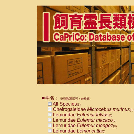
■学名：
※複数選択可・or検索
All Species
(1)
Cheirogaleidae
Microcebus murinus
(0)
Lemuridae
Eulemur fulvus
(0)
Lemuridae
Eulemur macaco
(0)
Lemuridae
Eulemur mongoz
(0)
Lemuridae
Lemur catta
(0)