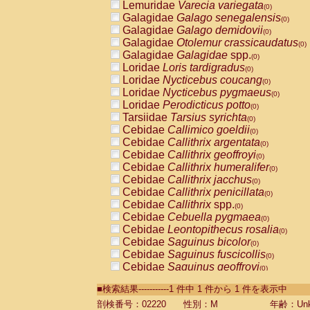
Lemuridae
Varecia variegata
(0)
Galagidae
Galago senegalensis
(0)
Galagidae
Galago demidovii
(0)
Galagidae
Otolemur crassicaudatus
(0)
Galagidae
Galagidae
spp.
(0)
Loridae
Loris tardigradus
(0)
Loridae
Nycticebus coucang
(0)
Loridae
Nycticebus pygmaeus
(0)
Loridae
Perodicticus potto
(0)
Tarsiidae
Tarsius syrichta
(0)
Cebidae
Callimico goeldii
(0)
Cebidae
Callithrix argentata
(0)
Cebidae
Callithrix geoffroyi
(0)
Cebidae
Callithrix humeralifer
(0)
Cebidae
Callithrix jacchus
(0)
Cebidae
Callithrix penicillata
(0)
Cebidae
Callithrix
spp.
(0)
Cebidae
Cebuella pygmaea
(0)
Cebidae
Leontopithecus rosalia
(0)
Cebidae
Saguinus bicolor
(0)
Cebidae
Saguinus fuscicollis
(0)
Cebidae
Saguinus geoffroyi
(0)
Cebidae
Saguinus imperator
(0)
■検索結果-----------1 件中 1 件から 1 件を表示中
Cebidae
Saguinus labiatus
(0)
Cebidae
Saguinus leucopus
剖検番号：02220
性別：M
年齢：Unk
(0)