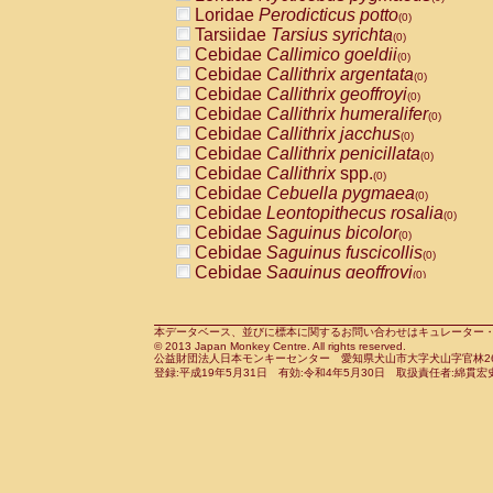
Pitheciidae
Callicebus cupreus
Loridae
Perodicticus potto
(0)
(0)
Pitheciidae
Callicebus donacophilus
Tarsiidae
Tarsius syrichta
(0
(0)
Pitheciidae
Callicebus moloch
Cebidae
Callimico goeldii
(0)
(0)
Pitheciidae
Callicebus torquatus
Cebidae
Callithrix argentata
(0)
(0)
Pitheciidae
Callicebus
spp.
Cebidae
Callithrix geoffroyi
(0)
(0)
Pitheciidae
Chiropotes satanas
Cebidae
Callithrix humeralifer
(0)
(0)
Pitheciidae
Pithecia monachus
Cebidae
Callithrix jacchus
(0)
(0)
Pitheciidae
Pithecia pithecia
Cebidae
Callithrix penicillata
(0)
(0)
Cercopithecidae
Cercocebus agilis
Cebidae
Callithrix
spp.
(0)
(0)
Cercopithecidae
Cercocebus galeritus
Cebidae
Cebuella pygmaea
(0)
Cercopithecidae
Cercocebus torquatu
Cebidae
Leontopithecus rosalia
(0)
Cercopithecidae
Cercocebus torquatus
Cebidae
Saguinus bicolor
(0)
Cercopithecidae
Cercocebus torquatu
Cebidae
Saguinus fuscicollis
(0)
Cercopithecidae
Cercocebus
hybrid
Cebidae
Saguinus geoffroyi
(0)
(0)
Cercopithecidae
Cercocebus
spp.
Cebidae
Saguinus imperator
(0)
(0)
Cercopithecidae
Lophocebus albigen
Cebidae
Saguinus labiatus
(0)
Cercopithecidae
Papio anubis
Cebidae
Saguinus leucopus
本データベース、並びに標本に関するお問い合わせはキュレーター・新宅勇太までお願い
(0)
(0)
© 2013 Japan Monkey Centre. All rights reserved.
Cercopithecidae
Papio cynocephalus
Cebidae
Saguinus midas
(
(0)
公益財団法人日本モンキーセンター 愛知県犬山市大字犬山字官林26番
Cercopithecidae
Papio hamadryas
Cebidae
Saguinus mystax
(0)
登録:平成19年5月31日 有効:令和4年5月30日 取扱責任者:綿貫宏
(0)
Cercopithecidae
Papio papio
Cebidae
Saguinus nigricollis
(0)
(0)
Cercopithecidae
Papio
spp.
Cebidae
Saguinus oedipus
(0)
(1)
Cercopithecidae
Mandrillus leucopha
Cebidae
Saguinus weddelli
(0)
Cercopithecidae
Mandrillus sphinx
Cebidae
Saguinus
spp.
(0)
(0)
Cercopithecidae
Theropithecus gelad
Cebidae
Aotus trivirgatus
(0)
Cercopithecidae
Macaca arctoides
Cebidae
Cebus albifrons
(0)
(0)