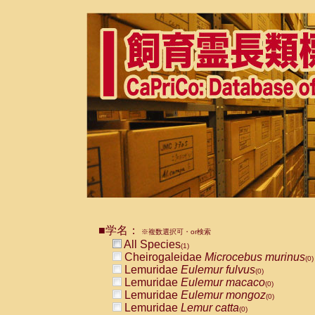
■学名：
※複数選択可・or検索
All Species
(1)
Cheirogaleidae
Microcebus murinus
(0)
Lemuridae
Eulemur fulvus
(0)
Lemuridae
Eulemur macaco
(0)
Lemuridae
Eulemur mongoz
(0)
Lemuridae
Lemur catta
(0)