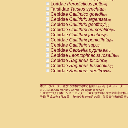
Pitheciidae
Callicebus cupreus
Loridae
Perodicticus potto
(0)
(0)
Pitheciidae
Callicebus donacophilus
Tarsiidae
Tarsius syrichta
(0
(0)
Pitheciidae
Callicebus moloch
Cebidae
Callimico goeldii
(0)
(0)
Pitheciidae
Callicebus torquatus
Cebidae
Callithrix argentata
(0)
(0)
Pitheciidae
Callicebus
spp.
Cebidae
Callithrix geoffroyi
(0)
(0)
Pitheciidae
Chiropotes satanas
Cebidae
Callithrix humeralifer
(0)
(0)
Pitheciidae
Pithecia monachus
Cebidae
Callithrix jacchus
(0)
(0)
Pitheciidae
Pithecia pithecia
Cebidae
Callithrix penicillata
(0)
(0)
Cercopithecidae
Cercocebus agilis
Cebidae
Callithrix
spp.
(0)
(0)
Cercopithecidae
Cercocebus galeritus
Cebidae
Cebuella pygmaea
(0)
Cercopithecidae
Cercocebus torquatu
Cebidae
Leontopithecus rosalia
(0)
Cercopithecidae
Cercocebus torquatus
Cebidae
Saguinus bicolor
(0)
Cercopithecidae
Cercocebus torquatu
Cebidae
Saguinus fuscicollis
(0)
Cercopithecidae
Cercocebus
hybrid
Cebidae
Saguinus geoffroyi
(0)
(0)
Cercopithecidae
Cercocebus
spp.
Cebidae
Saguinus imperator
(0)
(0)
Cercopithecidae
Lophocebus albigen
Cebidae
Saguinus labiatus
(0)
Cercopithecidae
Papio anubis
Cebidae
Saguinus leucopus
本データベース、並びに標本に関するお問い合わせはキュレーター・新宅勇太までお願い
(0)
(0)
© 2013 Japan Monkey Centre. All rights reserved.
Cercopithecidae
Papio cynocephalus
Cebidae
Saguinus midas
(
(0)
公益財団法人日本モンキーセンター 愛知県犬山市大字犬山字官林26番
Cercopithecidae
Papio hamadryas
Cebidae
Saguinus mystax
(0)
登録:平成19年5月31日 有効:令和4年5月30日 取扱責任者:綿貫宏
(0)
Cercopithecidae
Papio papio
Cebidae
Saguinus nigricollis
(0)
(0)
Cercopithecidae
Papio
spp.
Cebidae
Saguinus oedipus
(0)
(1)
Cercopithecidae
Mandrillus leucopha
Cebidae
Saguinus weddelli
(0)
Cercopithecidae
Mandrillus sphinx
Cebidae
Saguinus
spp.
(0)
(0)
Cercopithecidae
Theropithecus gelad
Cebidae
Aotus trivirgatus
(0)
Cercopithecidae
Macaca arctoides
Cebidae
Cebus albifrons
(0)
(0)