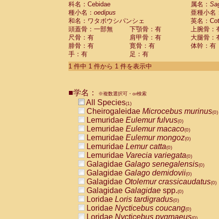
科名：Cebidae
Cebidae
Saguinus midas
属名：
Sa
(0)
種小名：
oedipus
亜種小名
Cebidae
Saguinus mystax
(0)
和名：ワタボウシパンシェ
英名：Cotto
Cebidae
Saguinus nigricollis
(0)
頭蓋骨：一部無
下顎骨：有
上腕骨：
Cebidae
Saguinus oedipus
(1)
尺骨：有
肩甲骨：有
大腿骨：
Cebidae
Saguinus weddelli
(0)
腓骨：有
寛骨：有
体幹：有
Cebidae
Saguinus
spp.
(0)
手：有
足：有
Cebidae
Aotus trivirgatus
(0)
Cebidae
Cebus albifrons
1 件中 1 件から 1 件を表示中
(0)
Cebidae
Cebus apella
(0)
Cebidae
Cebus capucinus
(0)
■学名：
Cebidae
Cebus nigrivittatus
※複数選択可・or検索
(0)
Cebidae
Cebus
spp.
All Species
(0)
(1)
Cebidae
Saimiri boliviensis
Cheirogaleidae
Microcebus murinus
(0)
(0)
Cebidae
Saimiri sciureus
Lemuridae
Eulemur fulvus
(0)
(0)
Atelidae
Alouatta caraya
Lemuridae
Eulemur macaco
(0)
(0)
Atelidae
Alouatta fusca
Lemuridae
Eulemur mongoz
(0)
(0)
Atelidae
Alouatta seniculus
Lemuridae
Lemur catta
(0)
(0)
Atelidae
Alouatta
spp.
Lemuridae
Varecia variegata
(0)
(0)
Atelidae
Ateles belzebuth
Galagidae
Galago senegalensis
(0)
(0)
Atelidae
Ateles geoffroyi
Galagidae
Galago demidovii
(0)
(0)
Atelidae
Ateles paniscus
Galagidae
Otolemur crassicaudatus
(0)
(0)
Atelidae
Ateles
spp.
Galagidae
Galagidae
spp.
(0)
(0)
Atelidae
Lagothrix lagothricha
Loridae
Loris tardigradus
(0)
(0)
Atelidae
Lagothrix lagothricha cana
Loridae
Nycticebus coucang
(0)
(0)
Pitheciidae
Cacajao calvus rubicundu
Loridae
Nycticebus pygmaeus
(0)