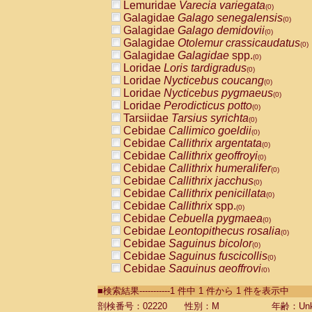
Lemuridae
Varecia variegata
(0)
Galagidae
Galago senegalensis
(0)
Galagidae
Galago demidovii
(0)
Galagidae
Otolemur crassicaudatus
(0)
Galagidae
Galagidae
spp.
(0)
Loridae
Loris tardigradus
(0)
Loridae
Nycticebus coucang
(0)
Loridae
Nycticebus pygmaeus
(0)
Loridae
Perodicticus potto
(0)
Tarsiidae
Tarsius syrichta
(0)
Cebidae
Callimico goeldii
(0)
Cebidae
Callithrix argentata
(0)
Cebidae
Callithrix geoffroyi
(0)
Cebidae
Callithrix humeralifer
(0)
Cebidae
Callithrix jacchus
(0)
Cebidae
Callithrix penicillata
(0)
Cebidae
Callithrix
spp.
(0)
Cebidae
Cebuella pygmaea
(0)
Cebidae
Leontopithecus rosalia
(0)
Cebidae
Saguinus bicolor
(0)
Cebidae
Saguinus fuscicollis
(0)
Cebidae
Saguinus geoffroyi
(0)
Cebidae
Saguinus imperator
(0)
■検索結果-----------1 件中 1 件から 1 件を表示中
Cebidae
Saguinus labiatus
(0)
Cebidae
Saguinus leucopus
剖検番号：02220
性別：M
年齢：Unk
(0)