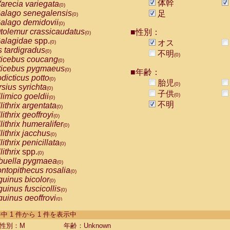
体幹
arecia variegata
(0)
alago senegalensis
足
(0)
alago demidovii
(0)
tolemur crassicaudatus
■性別：
(0)
alagidae
spp.
オス
(0)
s tardigradus
(0)
不明
(0)
ticebus coucang
(0)
ticebus pygmaeus
(0)
■年齢：
dicticus potto
(0)
胎児
(0)
rsius syrichta
(0)
子供
limico goeldii
(0)
(0)
不明
lithrix argentata
(0)
lithrix geoffroyi
(0)
lithrix humeralifer
(0)
lithrix jacchus
(0)
lithrix penicillata
(0)
lithrix
spp.
(0)
buella pygmaea
(0)
ntopithecus rosalia
(0)
uinus bicolor
(0)
uinus fuscicollis
(0)
uinus geoffroyi
(0)
uinus imperator
(0)
-1 件中 1 件から 1 件を表示中
uinus labiatus
(0)
guinus leucopus
性別：M
年齢：Unknown
(0)