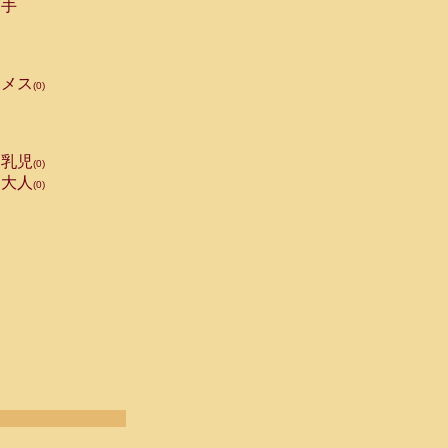
手
メス
(0)
乳児
(0)
大人
(0)