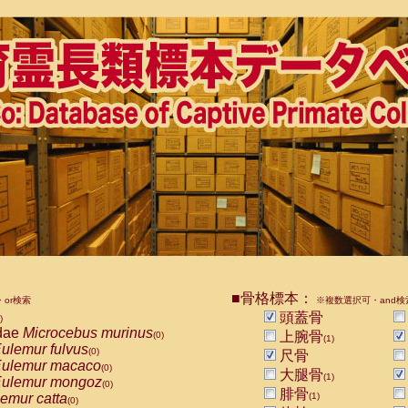
■骨格標本：
or検索
※複数選択可・and検
頭蓋骨
)
dae
Microcebus murinus
上腕骨
(0)
(1)
ulemur fulvus
(0)
尺骨
ulemur macaco
(0)
大腿骨
(1)
ulemur mongoz
(0)
腓骨
emur catta
(1)
(0)