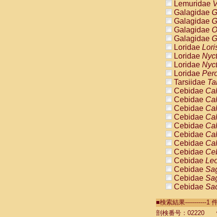
Lemuridae
V
Galagidae
G
Galagidae
G
Galagidae
O
Galagidae
G
Loridae
Lori
Loridae
Nyc
Loridae
Nyc
Loridae
Pero
Tarsiidae
Ta
Cebidae
Cal
Cebidae
Cal
Cebidae
Cal
Cebidae
Cal
Cebidae
Cal
Cebidae
Cal
Cebidae
Cal
Cebidae
Ce
Cebidae
Leo
Cebidae
Sag
Cebidae
Sag
Cebidae
Sag
Cebidae
Sag
■検索結果----------
Cebidae
Sag
Cebidae
Sa
剖検番号：02220