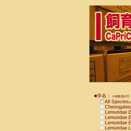
■学名：
※複数選択可・
All Species
(1
Cheirogalei
Lemuridae
E
Lemuridae
E
Lemuridae
E
Lemuridae
L