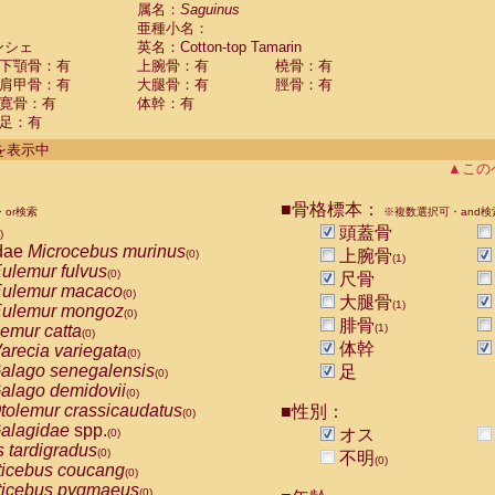
guinus midas
属名：
Saguinus
(0)
亜種小名：
guinus mystax
(0)
ンシェ
英名：Cotton-top Tamarin
uinus nigricollis
(0)
下顎骨：有
上腕骨：有
橈骨：有
guinus oedipus
(1)
肩甲骨：有
大腿骨：有
脛骨：有
uinus weddelli
(0)
寛骨：有
体幹：有
guinus
spp.
(0)
足：有
us trivirgatus
(0)
us albifrons
件を表示中
(0)
us apella
▲この
(0)
bus capucinus
(0)
us nigrivittatus
■骨格標本：
or検索
(0)
※複数選択可・and検
bus
spp.
頭蓋骨
(0)
)
miri boliviensis
dae
Microcebus murinus
(0)
上腕骨
(0)
(1)
miri sciureus
ulemur fulvus
(0)
(0)
尺骨
uatta caraya
ulemur macaco
(0)
(0)
大腿骨
(1)
uatta fusca
ulemur mongoz
(0)
(0)
腓骨
uatta seniculus
emur catta
(1)
(0)
(0)
uatta
spp.
体幹
arecia variegata
(0)
(0)
les belzebuth
alago senegalensis
足
(0)
(0)
les geoffroyi
alago demidovii
(0)
(0)
les paniscus
tolemur crassicaudatus
■性別：
(0)
(0)
les
spp.
alagidae
spp.
(0)
オス
(0)
othrix lagothricha
s tardigradus
(0)
(0)
不明
(0)
othrix lagothricha cana
ticebus coucang
(0)
(0)
Cacajao calvus rubicundus
ticebus pygmaeus
(0)
(0)