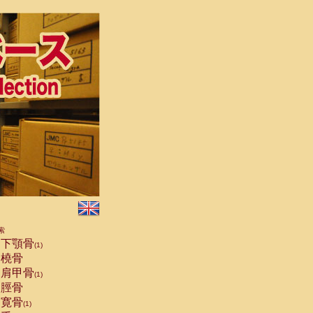
索
下顎骨
(1)
橈骨
肩甲骨
(1)
脛骨
寛骨
(1)