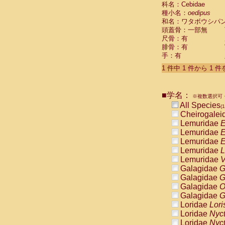
科名：Cebidae
Cebidae
Sa
種小名：
oedipus
Cebidae
Sa
和名：ワタボウシパ
Cebidae
Sag
頭蓋骨：一部無
Cebidae
Sa
尺骨：有
Cebidae
Sag
腓骨：有
Cebidae
Sa
手：有
Cebidae
Aot
Cebidae
Ceb
1 件中 1 件から 1 
Cebidae
Ceb
Cebidae
Ce
■学名：
Cebidae
Ceb
※複数選択可・
Cebidae
Ce
All Species
(1
Cebidae
Sai
Cheirogalei
Cebidae
Sai
Lemuridae
E
Atelidae
Alo
Lemuridae
E
Atelidae
Alo
Lemuridae
E
Atelidae
Alo
Lemuridae
L
Atelidae
Alo
Lemuridae
V
Atelidae
Ate
Galagidae
G
Atelidae
Ate
Galagidae
G
Atelidae
Ate
Galagidae
O
Atelidae
Ate
Galagidae
G
Atelidae
Lag
Loridae
Lori
Atelidae
Lag
Loridae
Nyc
Pitheciidae
Loridae
Nyc