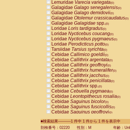
Lemuridae
Varecia variegata
(0)
Galagidae
Galago senegalensis
(0)
Galagidae
Galago demidovii
(0)
Galagidae
Otolemur crassicaudatus
(0)
Galagidae
Galagidae
spp.
(0)
Loridae
Loris tardigradus
(0)
Loridae
Nycticebus coucang
(0)
Loridae
Nycticebus pygmaeus
(0)
Loridae
Perodicticus potto
(0)
Tarsiidae
Tarsius syrichta
(0)
Cebidae
Callimico goeldii
(0)
Cebidae
Callithrix argentata
(0)
Cebidae
Callithrix geoffroyi
(0)
Cebidae
Callithrix humeralifer
(0)
Cebidae
Callithrix jacchus
(0)
Cebidae
Callithrix penicillata
(0)
Cebidae
Callithrix
spp.
(0)
Cebidae
Cebuella pygmaea
(0)
Cebidae
Leontopithecus rosalia
(0)
Cebidae
Saguinus bicolor
(0)
Cebidae
Saguinus fuscicollis
(0)
Cebidae
Saguinus geoffroyi
(0)
Cebidae
Saguinus imperator
(0)
■検索結果-----------1 件中 1 件から 1 件を表示中
Cebidae
Saguinus labiatus
(0)
Cebidae
Saguinus leucopus
剖検番号：02220
性別：M
年齢：Unk
(0)