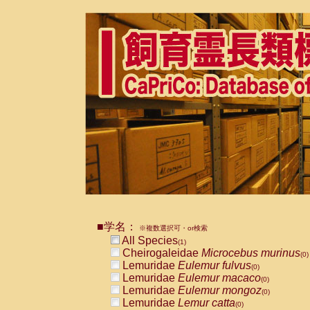
■学名：
※複数選択可・or検索
All Species
(1)
Cheirogaleidae
Microcebus murinus
(0)
Lemuridae
Eulemur fulvus
(0)
Lemuridae
Eulemur macaco
(0)
Lemuridae
Eulemur mongoz
(0)
Lemuridae
Lemur catta
(0)