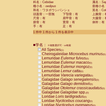
科名：Cebidae
Cebidae
Saguinus midas
属名：
Sa
(0)
種小名：
oedipus
亜種小名
Cebidae
Saguinus mystax
(0)
和名：ワタボウシパンシェ
英名：Cotto
Cebidae
Saguinus nigricollis
(0)
頭蓋骨：一部無
下顎骨：有
上腕骨：
Cebidae
Saguinus oedipus
(1)
尺骨：有
肩甲骨：有
大腿骨：
Cebidae
Saguinus weddelli
(0)
腓骨：有
寛骨：有
体幹：有
Cebidae
Saguinus
spp.
(0)
手：有
足：有
Cebidae
Aotus trivirgatus
(0)
Cebidae
Cebus albifrons
1 件中 1 件から 1 件を表示中
(0)
Cebidae
Cebus apella
(0)
Cebidae
Cebus capucinus
(0)
■学名：
Cebidae
Cebus nigrivittatus
※複数選択可・or検索
(0)
Cebidae
Cebus
spp.
All Species
(0)
(1)
Cebidae
Saimiri boliviensis
Cheirogaleidae
Microcebus murinus
(0)
(0)
Cebidae
Saimiri sciureus
Lemuridae
Eulemur fulvus
(0)
(0)
Atelidae
Alouatta caraya
Lemuridae
Eulemur macaco
(0)
(0)
Atelidae
Alouatta fusca
Lemuridae
Eulemur mongoz
(0)
(0)
Atelidae
Alouatta seniculus
Lemuridae
Lemur catta
(0)
(0)
Atelidae
Alouatta
spp.
Lemuridae
Varecia variegata
(0)
(0)
Atelidae
Ateles belzebuth
Galagidae
Galago senegalensis
(0)
(0)
Atelidae
Ateles geoffroyi
Galagidae
Galago demidovii
(0)
(0)
Atelidae
Ateles paniscus
Galagidae
Otolemur crassicaudatus
(0)
(0)
Atelidae
Ateles
spp.
Galagidae
Galagidae
spp.
(0)
(0)
Atelidae
Lagothrix lagothricha
Loridae
Loris tardigradus
(0)
(0)
Atelidae
Lagothrix lagothricha cana
Loridae
Nycticebus coucang
(0)
(0)
Pitheciidae
Cacajao calvus rubicundu
Loridae
Nycticebus pygmaeus
(0)