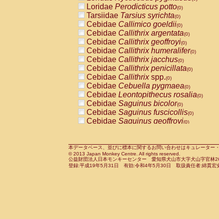
Pitheciidae
Callicebus cupreus
Loridae
Perodicticus potto
(0)
(0)
Pitheciidae
Callicebus donacophilus
Tarsiidae
Tarsius syrichta
(0
(0)
Pitheciidae
Callicebus moloch
Cebidae
Callimico goeldii
(0)
(0)
Pitheciidae
Callicebus torquatus
Cebidae
Callithrix argentata
(0)
(0)
Pitheciidae
Callicebus
spp.
Cebidae
Callithrix geoffroyi
(0)
(0)
Pitheciidae
Chiropotes satanas
Cebidae
Callithrix humeralifer
(0)
(0)
Pitheciidae
Pithecia monachus
Cebidae
Callithrix jacchus
(0)
(0)
Pitheciidae
Pithecia pithecia
Cebidae
Callithrix penicillata
(0)
(0)
Cercopithecidae
Cercocebus agilis
Cebidae
Callithrix
spp.
(0)
(0)
Cercopithecidae
Cercocebus galeritus
Cebidae
Cebuella pygmaea
(0)
Cercopithecidae
Cercocebus torquatu
Cebidae
Leontopithecus rosalia
(0)
Cercopithecidae
Cercocebus torquatus
Cebidae
Saguinus bicolor
(0)
Cercopithecidae
Cercocebus torquatu
Cebidae
Saguinus fuscicollis
(0)
Cercopithecidae
Cercocebus
hybrid
Cebidae
Saguinus geoffroyi
(0)
(0)
Cercopithecidae
Cercocebus
spp.
Cebidae
Saguinus imperator
(0)
(0)
Cercopithecidae
Lophocebus albigen
Cebidae
Saguinus labiatus
(0)
Cercopithecidae
Papio anubis
Cebidae
Saguinus leucopus
本データベース、並びに標本に関するお問い合わせはキュレーター・新宅勇太までお願い
(0)
(0)
© 2013 Japan Monkey Centre. All rights reserved.
Cercopithecidae
Papio cynocephalus
Cebidae
Saguinus midas
(
(0)
公益財団法人日本モンキーセンター 愛知県犬山市大字犬山字官林26番
Cercopithecidae
Papio hamadryas
Cebidae
Saguinus mystax
(0)
登録:平成19年5月31日 有効:令和4年5月30日 取扱責任者:綿貫宏
(0)
Cercopithecidae
Papio papio
Cebidae
Saguinus nigricollis
(0)
(0)
Cercopithecidae
Papio
spp.
Cebidae
Saguinus oedipus
(0)
(1)
Cercopithecidae
Mandrillus leucopha
Cebidae
Saguinus weddelli
(0)
Cercopithecidae
Mandrillus sphinx
Cebidae
Saguinus
spp.
(0)
(0)
Cercopithecidae
Theropithecus gelad
Cebidae
Aotus trivirgatus
(0)
Cercopithecidae
Macaca arctoides
Cebidae
Cebus albifrons
(0)
(0)