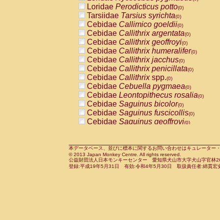
Pitheciidae
Callicebus cupreus
Loridae
Perodicticus potto
(0)
(0)
Pitheciidae
Callicebus donacophilus
Tarsiidae
Tarsius syrichta
(0
(0)
Pitheciidae
Callicebus moloch
Cebidae
Callimico goeldii
(0)
(0)
Pitheciidae
Callicebus torquatus
Cebidae
Callithrix argentata
(0)
(0)
Pitheciidae
Callicebus
spp.
Cebidae
Callithrix geoffroyi
(0)
(0)
Pitheciidae
Chiropotes satanas
Cebidae
Callithrix humeralifer
(0)
(0)
Pitheciidae
Pithecia monachus
Cebidae
Callithrix jacchus
(0)
(0)
Pitheciidae
Pithecia pithecia
Cebidae
Callithrix penicillata
(0)
(0)
Cercopithecidae
Cercocebus agilis
Cebidae
Callithrix
spp.
(0)
(0)
Cercopithecidae
Cercocebus galeritus
Cebidae
Cebuella pygmaea
(0)
Cercopithecidae
Cercocebus torquatu
Cebidae
Leontopithecus rosalia
(0)
Cercopithecidae
Cercocebus torquatus
Cebidae
Saguinus bicolor
(0)
Cercopithecidae
Cercocebus torquatu
Cebidae
Saguinus fuscicollis
(0)
Cercopithecidae
Cercocebus
hybrid
Cebidae
Saguinus geoffroyi
(0)
(0)
Cercopithecidae
Cercocebus
spp.
Cebidae
Saguinus imperator
(0)
(0)
Cercopithecidae
Lophocebus albigen
Cebidae
Saguinus labiatus
(0)
Cercopithecidae
Papio anubis
Cebidae
Saguinus leucopus
本データベース、並びに標本に関するお問い合わせはキュレーター・新宅勇太までお願い
(0)
(0)
© 2013 Japan Monkey Centre. All rights reserved.
Cercopithecidae
Papio cynocephalus
Cebidae
Saguinus midas
(
(0)
公益財団法人日本モンキーセンター 愛知県犬山市大字犬山字官林26番
Cercopithecidae
Papio hamadryas
Cebidae
Saguinus mystax
(0)
登録:平成19年5月31日 有効:令和4年5月30日 取扱責任者:綿貫宏
(0)
Cercopithecidae
Papio papio
Cebidae
Saguinus nigricollis
(0)
(0)
Cercopithecidae
Papio
spp.
Cebidae
Saguinus oedipus
(0)
(1)
Cercopithecidae
Mandrillus leucopha
Cebidae
Saguinus weddelli
(0)
Cercopithecidae
Mandrillus sphinx
Cebidae
Saguinus
spp.
(0)
(0)
Cercopithecidae
Theropithecus gelad
Cebidae
Aotus trivirgatus
(0)
Cercopithecidae
Macaca arctoides
Cebidae
Cebus albifrons
(0)
(0)