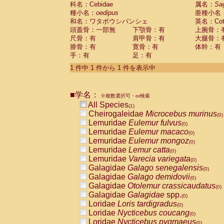
科名：Cebidae
Cebidae
Saguinus midas
属名：
Sa
(0)
種小名：
oedipus
亜種小名
Cebidae
Saguinus mystax
(0)
和名：ワタボウシパンシェ
英名：Cotto
Cebidae
Saguinus nigricollis
(0)
頭蓋骨：一部無
下顎骨：有
上腕骨：
Cebidae
Saguinus oedipus
(1)
尺骨：有
肩甲骨：有
大腿骨：
Cebidae
Saguinus weddelli
(0)
腓骨：有
寛骨：有
体幹：有
Cebidae
Saguinus
spp.
(0)
手：有
足：有
Cebidae
Aotus trivirgatus
(0)
Cebidae
Cebus albifrons
1 件中 1 件から 1 件を表示中
(0)
Cebidae
Cebus apella
(0)
Cebidae
Cebus capucinus
(0)
■学名：
Cebidae
Cebus nigrivittatus
※複数選択可・or検索
(0)
Cebidae
Cebus
spp.
All Species
(0)
(1)
Cebidae
Saimiri boliviensis
Cheirogaleidae
Microcebus murinus
(0)
(0)
Cebidae
Saimiri sciureus
Lemuridae
Eulemur fulvus
(0)
(0)
Atelidae
Alouatta caraya
Lemuridae
Eulemur macaco
(0)
(0)
Atelidae
Alouatta fusca
Lemuridae
Eulemur mongoz
(0)
(0)
Atelidae
Alouatta seniculus
Lemuridae
Lemur catta
(0)
(0)
Atelidae
Alouatta
spp.
Lemuridae
Varecia variegata
(0)
(0)
Atelidae
Ateles belzebuth
Galagidae
Galago senegalensis
(0)
(0)
Atelidae
Ateles geoffroyi
Galagidae
Galago demidovii
(0)
(0)
Atelidae
Ateles paniscus
Galagidae
Otolemur crassicaudatus
(0)
(0)
Atelidae
Ateles
spp.
Galagidae
Galagidae
spp.
(0)
(0)
Atelidae
Lagothrix lagothricha
Loridae
Loris tardigradus
(0)
(0)
Atelidae
Lagothrix lagothricha cana
Loridae
Nycticebus coucang
(0)
(0)
Pitheciidae
Cacajao calvus rubicundu
Loridae
Nycticebus pygmaeus
(0)