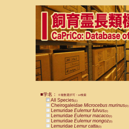
■学名：
※複数選択可・or検索
All Species
(1)
Cheirogaleidae
Microcebus murinus
(0)
Lemuridae
Eulemur fulvus
(0)
Lemuridae
Eulemur macaco
(0)
Lemuridae
Eulemur mongoz
(0)
Lemuridae
Lemur catta
(0)