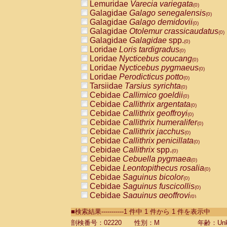
Lemuridae
Varecia variegata
(0)
Galagidae
Galago senegalensis
(0)
Galagidae
Galago demidovii
(0)
Galagidae
Otolemur crassicaudatus
(0)
Galagidae
Galagidae
spp.
(0)
Loridae
Loris tardigradus
(0)
Loridae
Nycticebus coucang
(0)
Loridae
Nycticebus pygmaeus
(0)
Loridae
Perodicticus potto
(0)
Tarsiidae
Tarsius syrichta
(0)
Cebidae
Callimico goeldii
(0)
Cebidae
Callithrix argentata
(0)
Cebidae
Callithrix geoffroyi
(0)
Cebidae
Callithrix humeralifer
(0)
Cebidae
Callithrix jacchus
(0)
Cebidae
Callithrix penicillata
(0)
Cebidae
Callithrix
spp.
(0)
Cebidae
Cebuella pygmaea
(0)
Cebidae
Leontopithecus rosalia
(0)
Cebidae
Saguinus bicolor
(0)
Cebidae
Saguinus fuscicollis
(0)
Cebidae
Saguinus geoffroyi
(0)
Cebidae
Saguinus imperator
(0)
■検索結果-----------1 件中 1 件から 1 件を表示中
Cebidae
Saguinus labiatus
(0)
Cebidae
Saguinus leucopus
剖検番号：02220
性別：M
年齢：Unk
(0)