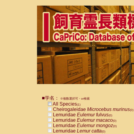
■学名：
※複数選択可・or検索
All Species
(1)
Cheirogaleidae
Microcebus murinus
(0)
Lemuridae
Eulemur fulvus
(0)
Lemuridae
Eulemur macaco
(0)
Lemuridae
Eulemur mongoz
(0)
Lemuridae
Lemur catta
(0)