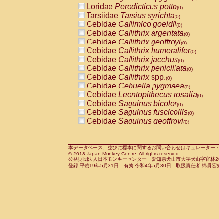
Pitheciidae
Callicebus cupreus
Loridae
Perodicticus potto
(0)
(0)
Pitheciidae
Callicebus donacophilus
Tarsiidae
Tarsius syrichta
(0
(0)
Pitheciidae
Callicebus moloch
Cebidae
Callimico goeldii
(0)
(0)
Pitheciidae
Callicebus torquatus
Cebidae
Callithrix argentata
(0)
(0)
Pitheciidae
Callicebus
spp.
Cebidae
Callithrix geoffroyi
(0)
(0)
Pitheciidae
Chiropotes satanas
Cebidae
Callithrix humeralifer
(0)
(0)
Pitheciidae
Pithecia monachus
Cebidae
Callithrix jacchus
(0)
(0)
Pitheciidae
Pithecia pithecia
Cebidae
Callithrix penicillata
(0)
(0)
Cercopithecidae
Cercocebus agilis
Cebidae
Callithrix
spp.
(0)
(0)
Cercopithecidae
Cercocebus galeritus
Cebidae
Cebuella pygmaea
(0)
Cercopithecidae
Cercocebus torquatu
Cebidae
Leontopithecus rosalia
(0)
Cercopithecidae
Cercocebus torquatus
Cebidae
Saguinus bicolor
(0)
Cercopithecidae
Cercocebus torquatu
Cebidae
Saguinus fuscicollis
(0)
Cercopithecidae
Cercocebus
hybrid
Cebidae
Saguinus geoffroyi
(0)
(0)
Cercopithecidae
Cercocebus
spp.
Cebidae
Saguinus imperator
(0)
(0)
Cercopithecidae
Lophocebus albigen
Cebidae
Saguinus labiatus
(0)
Cercopithecidae
Papio anubis
Cebidae
Saguinus leucopus
本データベース、並びに標本に関するお問い合わせはキュレーター・新宅勇太までお願い
(0)
(0)
© 2013 Japan Monkey Centre. All rights reserved.
Cercopithecidae
Papio cynocephalus
Cebidae
Saguinus midas
(
(0)
公益財団法人日本モンキーセンター 愛知県犬山市大字犬山字官林26番
Cercopithecidae
Papio hamadryas
Cebidae
Saguinus mystax
(0)
登録:平成19年5月31日 有効:令和4年5月30日 取扱責任者:綿貫宏
(0)
Cercopithecidae
Papio papio
Cebidae
Saguinus nigricollis
(0)
(0)
Cercopithecidae
Papio
spp.
Cebidae
Saguinus oedipus
(0)
(1)
Cercopithecidae
Mandrillus leucopha
Cebidae
Saguinus weddelli
(0)
Cercopithecidae
Mandrillus sphinx
Cebidae
Saguinus
spp.
(0)
(0)
Cercopithecidae
Theropithecus gelad
Cebidae
Aotus trivirgatus
(0)
Cercopithecidae
Macaca arctoides
Cebidae
Cebus albifrons
(0)
(0)