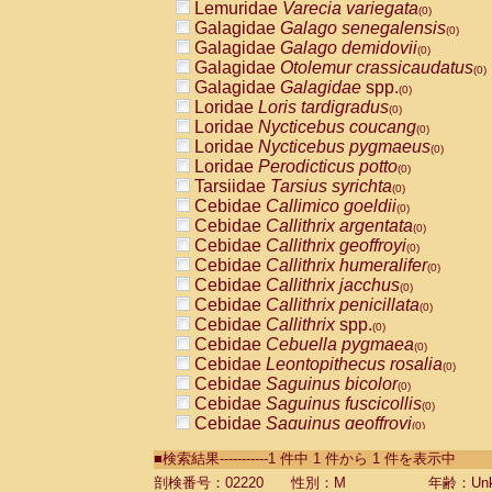
Lemuridae
Varecia variegata
(0)
Galagidae
Galago senegalensis
(0)
Galagidae
Galago demidovii
(0)
Galagidae
Otolemur crassicaudatus
(0)
Galagidae
Galagidae
spp.
(0)
Loridae
Loris tardigradus
(0)
Loridae
Nycticebus coucang
(0)
Loridae
Nycticebus pygmaeus
(0)
Loridae
Perodicticus potto
(0)
Tarsiidae
Tarsius syrichta
(0)
Cebidae
Callimico goeldii
(0)
Cebidae
Callithrix argentata
(0)
Cebidae
Callithrix geoffroyi
(0)
Cebidae
Callithrix humeralifer
(0)
Cebidae
Callithrix jacchus
(0)
Cebidae
Callithrix penicillata
(0)
Cebidae
Callithrix
spp.
(0)
Cebidae
Cebuella pygmaea
(0)
Cebidae
Leontopithecus rosalia
(0)
Cebidae
Saguinus bicolor
(0)
Cebidae
Saguinus fuscicollis
(0)
Cebidae
Saguinus geoffroyi
(0)
Cebidae
Saguinus imperator
(0)
■検索結果-----------1 件中 1 件から 1 件を表示中
Cebidae
Saguinus labiatus
(0)
Cebidae
Saguinus leucopus
剖検番号：02220
性別：M
年齢：Unk
(0)