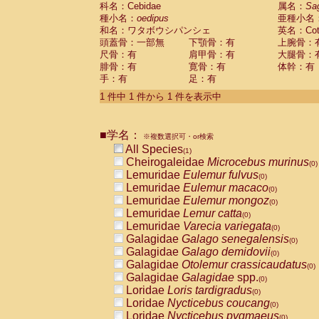
科名：Cebidae
Cebidae
Saguinus midas
属名：
Sa
(0)
種小名：
oedipus
亜種小名
Cebidae
Saguinus mystax
(0)
和名：ワタボウシパンシェ
英名：Cotto
Cebidae
Saguinus nigricollis
(0)
頭蓋骨：一部無
下顎骨：有
上腕骨：
Cebidae
Saguinus oedipus
(1)
尺骨：有
肩甲骨：有
大腿骨：
Cebidae
Saguinus weddelli
(0)
腓骨：有
寛骨：有
体幹：有
Cebidae
Saguinus
spp.
(0)
手：有
足：有
Cebidae
Aotus trivirgatus
(0)
Cebidae
Cebus albifrons
1 件中 1 件から 1 件を表示中
(0)
Cebidae
Cebus apella
(0)
Cebidae
Cebus capucinus
(0)
■学名：
Cebidae
Cebus nigrivittatus
※複数選択可・or検索
(0)
Cebidae
Cebus
spp.
All Species
(0)
(1)
Cebidae
Saimiri boliviensis
Cheirogaleidae
Microcebus murinus
(0)
(0)
Cebidae
Saimiri sciureus
Lemuridae
Eulemur fulvus
(0)
(0)
Atelidae
Alouatta caraya
Lemuridae
Eulemur macaco
(0)
(0)
Atelidae
Alouatta fusca
Lemuridae
Eulemur mongoz
(0)
(0)
Atelidae
Alouatta seniculus
Lemuridae
Lemur catta
(0)
(0)
Atelidae
Alouatta
spp.
Lemuridae
Varecia variegata
(0)
(0)
Atelidae
Ateles belzebuth
Galagidae
Galago senegalensis
(0)
(0)
Atelidae
Ateles geoffroyi
Galagidae
Galago demidovii
(0)
(0)
Atelidae
Ateles paniscus
Galagidae
Otolemur crassicaudatus
(0)
(0)
Atelidae
Ateles
spp.
Galagidae
Galagidae
spp.
(0)
(0)
Atelidae
Lagothrix lagothricha
Loridae
Loris tardigradus
(0)
(0)
Atelidae
Lagothrix lagothricha cana
Loridae
Nycticebus coucang
(0)
(0)
Pitheciidae
Cacajao calvus rubicundu
Loridae
Nycticebus pygmaeus
(0)