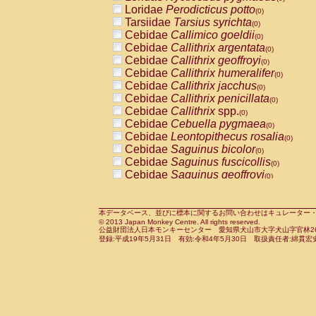
Pitheciidae
Callicebus cupreus
Loridae
Perodicticus potto
(0)
(0)
Pitheciidae
Callicebus donacophilus
Tarsiidae
Tarsius syrichta
(0
(0)
Pitheciidae
Callicebus moloch
Cebidae
Callimico goeldii
(0)
(0)
Pitheciidae
Callicebus torquatus
Cebidae
Callithrix argentata
(0)
(0)
Pitheciidae
Callicebus
spp.
Cebidae
Callithrix geoffroyi
(0)
(0)
Pitheciidae
Chiropotes satanas
Cebidae
Callithrix humeralifer
(0)
(0)
Pitheciidae
Pithecia monachus
Cebidae
Callithrix jacchus
(0)
(0)
Pitheciidae
Pithecia pithecia
Cebidae
Callithrix penicillata
(0)
(0)
Cercopithecidae
Cercocebus agilis
Cebidae
Callithrix
spp.
(0)
(0)
Cercopithecidae
Cercocebus galeritus
Cebidae
Cebuella pygmaea
(0)
Cercopithecidae
Cercocebus torquatu
Cebidae
Leontopithecus rosalia
(0)
Cercopithecidae
Cercocebus torquatus
Cebidae
Saguinus bicolor
(0)
Cercopithecidae
Cercocebus torquatu
Cebidae
Saguinus fuscicollis
(0)
Cercopithecidae
Cercocebus
hybrid
Cebidae
Saguinus geoffroyi
(0)
(0)
Cercopithecidae
Cercocebus
spp.
Cebidae
Saguinus imperator
(0)
(0)
Cercopithecidae
Lophocebus albigen
Cebidae
Saguinus labiatus
(0)
Cercopithecidae
Papio anubis
Cebidae
Saguinus leucopus
本データベース、並びに標本に関するお問い合わせはキュレーター・新宅勇太までお願い
(0)
(0)
© 2013 Japan Monkey Centre. All rights reserved.
Cercopithecidae
Papio cynocephalus
Cebidae
Saguinus midas
(
(0)
公益財団法人日本モンキーセンター 愛知県犬山市大字犬山字官林26番
Cercopithecidae
Papio hamadryas
Cebidae
Saguinus mystax
(0)
登録:平成19年5月31日 有効:令和4年5月30日 取扱責任者:綿貫宏
(0)
Cercopithecidae
Papio papio
Cebidae
Saguinus nigricollis
(0)
(1)
Cercopithecidae
Papio
spp.
Cebidae
Saguinus oedipus
(0)
(1)
Cercopithecidae
Mandrillus leucopha
Cebidae
Saguinus weddelli
(0)
Cercopithecidae
Mandrillus sphinx
Cebidae
Saguinus
spp.
(0)
(0)
Cercopithecidae
Theropithecus gelad
Cebidae
Aotus trivirgatus
(0)
Cercopithecidae
Macaca arctoides
Cebidae
Cebus albifrons
(0)
(0)