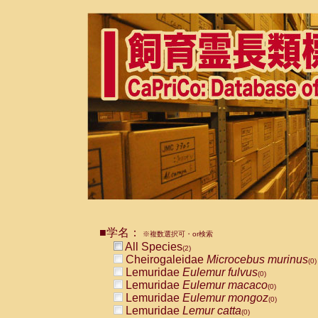
■学名：
※複数選択可・or検索
All Species
(2)
Cheirogaleidae
Microcebus murinus
(0)
Lemuridae
Eulemur fulvus
(0)
Lemuridae
Eulemur macaco
(0)
Lemuridae
Eulemur mongoz
(0)
Lemuridae
Lemur catta
(0)