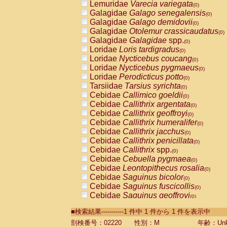
Lemuridae
Varecia variegata
(0)
Galagidae
Galago senegalensis
(0)
Galagidae
Galago demidovii
(0)
Galagidae
Otolemur crassicaudatus
(0)
Galagidae
Galagidae
spp.
(0)
Loridae
Loris tardigradus
(0)
Loridae
Nycticebus coucang
(0)
Loridae
Nycticebus pygmaeus
(0)
Loridae
Perodicticus potto
(0)
Tarsiidae
Tarsius syrichta
(0)
Cebidae
Callimico goeldii
(0)
Cebidae
Callithrix argentata
(0)
Cebidae
Callithrix geoffroyi
(0)
Cebidae
Callithrix humeralifer
(0)
Cebidae
Callithrix jacchus
(0)
Cebidae
Callithrix penicillata
(0)
Cebidae
Callithrix
spp.
(0)
Cebidae
Cebuella pygmaea
(0)
Cebidae
Leontopithecus rosalia
(0)
Cebidae
Saguinus bicolor
(0)
Cebidae
Saguinus fuscicollis
(0)
Cebidae
Saguinus geoffroyi
(0)
Cebidae
Saguinus imperator
(0)
■検索結果-----------1 件中 1 件から 1 件を表示中
Cebidae
Saguinus labiatus
(0)
Cebidae
Saguinus leucopus
剖検番号：02220
性別：M
年齢：Unk
(0)