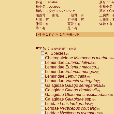
科名：Cebidae
Cebidae
Saguinus midas
属名：
Sa
(0)
種小名：
oedipus
亜種小名
Cebidae
Saguinus mystax
(0)
和名：ワタボウシパンシェ
英名：Cotto
Cebidae
Saguinus nigricollis
(1)
頭蓋骨：一部無
下顎骨：有
上腕骨：
Cebidae
Saguinus oedipus
(1)
尺骨：有
肩甲骨：有
大腿骨：
Cebidae
Saguinus weddelli
(0)
腓骨：有
寛骨：有
体幹：有
Cebidae
Saguinus
spp.
(0)
手：有
足：有
Cebidae
Aotus trivirgatus
(0)
Cebidae
Cebus albifrons
1 件中 1 件から 1 件を表示中
(0)
Cebidae
Cebus apella
(0)
Cebidae
Cebus capucinus
(0)
■学名：
Cebidae
Cebus nigrivittatus
※複数選択可・or検索
(0)
Cebidae
Cebus
spp.
All Species
(0)
(2)
Cebidae
Saimiri boliviensis
Cheirogaleidae
Microcebus murinus
(0)
(0)
Cebidae
Saimiri sciureus
Lemuridae
Eulemur fulvus
(0)
(0)
Atelidae
Alouatta caraya
Lemuridae
Eulemur macaco
(0)
(0)
Atelidae
Alouatta fusca
Lemuridae
Eulemur mongoz
(0)
(0)
Atelidae
Alouatta seniculus
Lemuridae
Lemur catta
(0)
(0)
Atelidae
Alouatta
spp.
Lemuridae
Varecia variegata
(0)
(0)
Atelidae
Ateles belzebuth
Galagidae
Galago senegalensis
(0)
(0)
Atelidae
Ateles geoffroyi
Galagidae
Galago demidovii
(0)
(0)
Atelidae
Ateles paniscus
Galagidae
Otolemur crassicaudatus
(0)
(0)
Atelidae
Ateles
spp.
Galagidae
Galagidae
spp.
(0)
(0)
Atelidae
Lagothrix lagothricha
Loridae
Loris tardigradus
(0)
(0)
Atelidae
Lagothrix lagothricha cana
Loridae
Nycticebus coucang
(0)
(0)
Pitheciidae
Cacajao calvus rubicundu
Loridae
Nycticebus pygmaeus
(0)