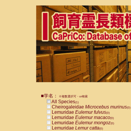
■学名：
※複数選択可・or検索
All Species
(1)
Cheirogaleidae
Microcebus murinus
(0)
Lemuridae
Eulemur fulvus
(0)
Lemuridae
Eulemur macaco
(0)
Lemuridae
Eulemur mongoz
(0)
Lemuridae
Lemur catta
(0)