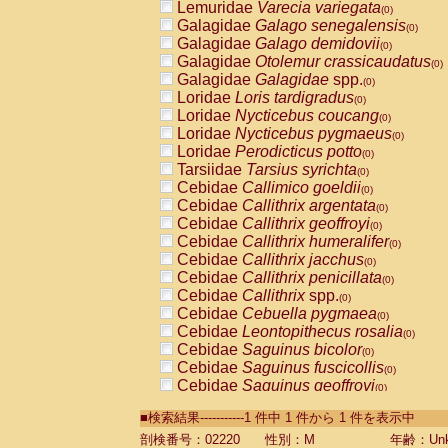
Lemuridae
Varecia variegata
(0)
Galagidae
Galago senegalensis
(0)
Galagidae
Galago demidovii
(0)
Galagidae
Otolemur crassicaudatus
(0)
Galagidae
Galagidae
spp.
(0)
Loridae
Loris tardigradus
(0)
Loridae
Nycticebus coucang
(0)
Loridae
Nycticebus pygmaeus
(0)
Loridae
Perodicticus potto
(0)
Tarsiidae
Tarsius syrichta
(0)
Cebidae
Callimico goeldii
(0)
Cebidae
Callithrix argentata
(0)
Cebidae
Callithrix geoffroyi
(0)
Cebidae
Callithrix humeralifer
(0)
Cebidae
Callithrix jacchus
(0)
Cebidae
Callithrix penicillata
(0)
Cebidae
Callithrix
spp.
(0)
Cebidae
Cebuella pygmaea
(0)
Cebidae
Leontopithecus rosalia
(0)
Cebidae
Saguinus bicolor
(0)
Cebidae
Saguinus fuscicollis
(0)
Cebidae
Saguinus geoffroyi
(0)
Cebidae
Saguinus imperator
(0)
■検索結果-----------1 件中 1 件から 1 件を表示中
Cebidae
Saguinus labiatus
(0)
Cebidae
Saguinus leucopus
剖検番号：02220
性別：M
年齢：Unk
(0)