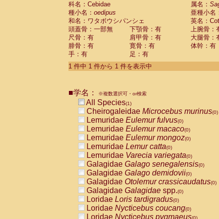
科名：Cebidae
Cebidae
Saguinus midas
属名：
Sa
(0)
種小名：
oedipus
亜種小名
Cebidae
Saguinus mystax
(0)
和名：ワタボウシパンシェ
英名：Cotto
Cebidae
Saguinus nigricollis
(0)
頭蓋骨：一部無
下顎骨：有
上腕骨：
Cebidae
Saguinus oedipus
(1)
尺骨：有
肩甲骨：有
大腿骨：
Cebidae
Saguinus weddelli
(0)
腓骨：有
寛骨：有
体幹：有
Cebidae
Saguinus
spp.
(0)
手：有
足：有
Cebidae
Aotus trivirgatus
(0)
Cebidae
Cebus albifrons
1 件中 1 件から 1 件を表示中
(0)
Cebidae
Cebus apella
(0)
Cebidae
Cebus capucinus
(0)
■学名：
Cebidae
Cebus nigrivittatus
※複数選択可・or検索
(0)
Cebidae
Cebus
spp.
All Species
(0)
(1)
Cebidae
Saimiri boliviensis
Cheirogaleidae
Microcebus murinus
(0)
(0)
Cebidae
Saimiri sciureus
Lemuridae
Eulemur fulvus
(0)
(0)
Atelidae
Alouatta caraya
Lemuridae
Eulemur macaco
(0)
(0)
Atelidae
Alouatta fusca
Lemuridae
Eulemur mongoz
(0)
(0)
Atelidae
Alouatta seniculus
Lemuridae
Lemur catta
(0)
(0)
Atelidae
Alouatta
spp.
Lemuridae
Varecia variegata
(0)
(0)
Atelidae
Ateles belzebuth
Galagidae
Galago senegalensis
(0)
(0)
Atelidae
Ateles geoffroyi
Galagidae
Galago demidovii
(0)
(0)
Atelidae
Ateles paniscus
Galagidae
Otolemur crassicaudatus
(0)
(0)
Atelidae
Ateles
spp.
Galagidae
Galagidae
spp.
(0)
(0)
Atelidae
Lagothrix lagothricha
Loridae
Loris tardigradus
(0)
(0)
Atelidae
Lagothrix lagothricha cana
Loridae
Nycticebus coucang
(0)
(0)
Pitheciidae
Cacajao calvus rubicundu
Loridae
Nycticebus pygmaeus
(0)