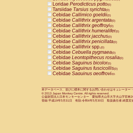
Pitheciidae
Callicebus cupreus
Loridae
Perodicticus potto
(0)
(0)
Pitheciidae
Callicebus donacophilus
Tarsiidae
Tarsius syrichta
(0
(0)
Pitheciidae
Callicebus moloch
Cebidae
Callimico goeldii
(0)
(0)
Pitheciidae
Callicebus torquatus
Cebidae
Callithrix argentata
(0)
(0)
Pitheciidae
Callicebus
spp.
Cebidae
Callithrix geoffroyi
(0)
(0)
Pitheciidae
Chiropotes satanas
Cebidae
Callithrix humeralifer
(0)
(0)
Pitheciidae
Pithecia monachus
Cebidae
Callithrix jacchus
(0)
(0)
Pitheciidae
Pithecia pithecia
Cebidae
Callithrix penicillata
(0)
(0)
Cercopithecidae
Cercocebus agilis
Cebidae
Callithrix
spp.
(0)
(0)
Cercopithecidae
Cercocebus galeritus
Cebidae
Cebuella pygmaea
(0)
Cercopithecidae
Cercocebus torquatu
Cebidae
Leontopithecus rosalia
(0)
Cercopithecidae
Cercocebus torquatus
Cebidae
Saguinus bicolor
(0)
Cercopithecidae
Cercocebus torquatu
Cebidae
Saguinus fuscicollis
(0)
Cercopithecidae
Cercocebus
hybrid
Cebidae
Saguinus geoffroyi
(0)
(0)
Cercopithecidae
Cercocebus
spp.
Cebidae
Saguinus imperator
(0)
(0)
Cercopithecidae
Lophocebus albigen
Cebidae
Saguinus labiatus
(0)
Cercopithecidae
Papio anubis
Cebidae
Saguinus leucopus
本データベース、並びに標本に関するお問い合わせはキュレーター・新宅勇太までお願い
(0)
(0)
© 2013 Japan Monkey Centre. All rights reserved.
Cercopithecidae
Papio cynocephalus
Cebidae
Saguinus midas
(
(0)
公益財団法人日本モンキーセンター 愛知県犬山市大字犬山字官林26番
Cercopithecidae
Papio hamadryas
Cebidae
Saguinus mystax
(0)
登録:平成19年5月31日 有効:令和4年5月30日 取扱責任者:綿貫宏
(0)
Cercopithecidae
Papio papio
Cebidae
Saguinus nigricollis
(0)
(0)
Cercopithecidae
Papio
spp.
Cebidae
Saguinus oedipus
(0)
(1)
Cercopithecidae
Mandrillus leucopha
Cebidae
Saguinus weddelli
(0)
Cercopithecidae
Mandrillus sphinx
Cebidae
Saguinus
spp.
(0)
(0)
Cercopithecidae
Theropithecus gelad
Cebidae
Aotus trivirgatus
(0)
Cercopithecidae
Macaca arctoides
Cebidae
Cebus albifrons
(0)
(0)