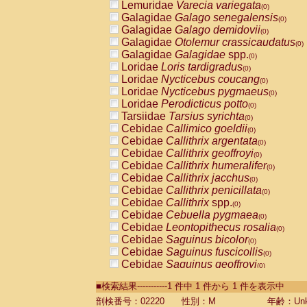
Lemuridae
Varecia variegata
(0)
Galagidae
Galago senegalensis
(0)
Galagidae
Galago demidovii
(0)
Galagidae
Otolemur crassicaudatus
(0)
Galagidae
Galagidae
spp.
(0)
Loridae
Loris tardigradus
(0)
Loridae
Nycticebus coucang
(0)
Loridae
Nycticebus pygmaeus
(0)
Loridae
Perodicticus potto
(0)
Tarsiidae
Tarsius syrichta
(0)
Cebidae
Callimico goeldii
(0)
Cebidae
Callithrix argentata
(0)
Cebidae
Callithrix geoffroyi
(0)
Cebidae
Callithrix humeralifer
(0)
Cebidae
Callithrix jacchus
(0)
Cebidae
Callithrix penicillata
(0)
Cebidae
Callithrix
spp.
(0)
Cebidae
Cebuella pygmaea
(0)
Cebidae
Leontopithecus rosalia
(0)
Cebidae
Saguinus bicolor
(0)
Cebidae
Saguinus fuscicollis
(0)
Cebidae
Saguinus geoffroyi
(0)
Cebidae
Saguinus imperator
(0)
■検索結果-----------1 件中 1 件から 1 件を表示中
Cebidae
Saguinus labiatus
(0)
Cebidae
Saguinus leucopus
剖検番号：02220
性別：M
年齢：Unk
(0)