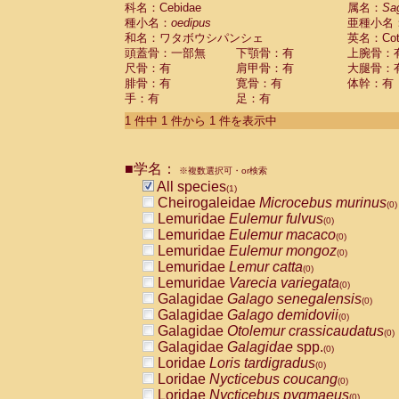
科名：Cebidae
Cebidae
Saguinus midas
属名：
Sa
(0)
種小名：
oedipus
亜種小名
Cebidae
Saguinus mystax
(0)
和名：ワタボウシパンシェ
英名：Cotto
Cebidae
Saguinus nigricollis
(0)
頭蓋骨：一部無
下顎骨：有
上腕骨：
Cebidae
Saguinus oedipus
(1)
尺骨：有
肩甲骨：有
大腿骨：
Cebidae
Saguinus weddelli
(0)
腓骨：有
寛骨：有
体幹：有
Cebidae
Saguinus
spp.
(0)
手：有
足：有
Cebidae
Aotus trivirgatus
(0)
Cebidae
Cebus albifrons
1 件中 1 件から 1 件を表示中
(0)
Cebidae
Cebus apella
(0)
Cebidae
Cebus capucinus
(0)
■学名：
Cebidae
Cebus nigrivittatus
※複数選択可・or検索
(0)
Cebidae
Cebus
spp.
All species
(0)
(1)
Cebidae
Saimiri boliviensis
Cheirogaleidae
Microcebus murinus
(0)
(0)
Cebidae
Saimiri sciureus
Lemuridae
Eulemur fulvus
(0)
(0)
Atelidae
Alouatta caraya
Lemuridae
Eulemur macaco
(0)
(0)
Atelidae
Alouatta fusca
Lemuridae
Eulemur mongoz
(0)
(0)
Atelidae
Alouatta seniculus
Lemuridae
Lemur catta
(0)
(0)
Atelidae
Alouatta
spp.
Lemuridae
Varecia variegata
(0)
(0)
Atelidae
Ateles belzebuth
Galagidae
Galago senegalensis
(0)
(0)
Atelidae
Ateles geoffroyi
Galagidae
Galago demidovii
(0)
(0)
Atelidae
Ateles paniscus
Galagidae
Otolemur crassicaudatus
(0)
(0)
Atelidae
Ateles
spp.
Galagidae
Galagidae
spp.
(0)
(0)
Atelidae
Lagothrix lagothricha
Loridae
Loris tardigradus
(0)
(0)
Atelidae
Lagothrix lagothricha cana
Loridae
Nycticebus coucang
(0)
(0)
Pitheciidae
Cacajao calvus rubicundu
Loridae
Nycticebus pygmaeus
(0)