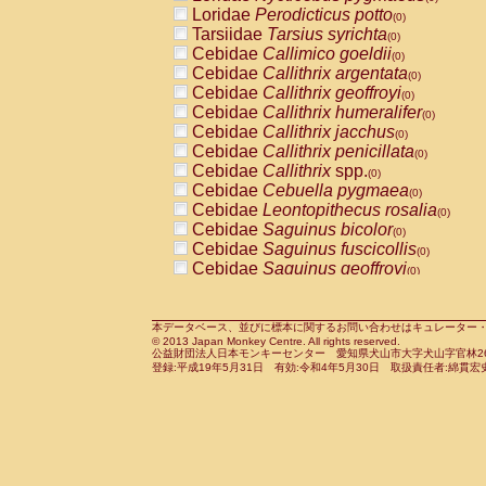
Pitheciidae
Callicebus cupreus
Loridae
Perodicticus potto
(0)
(0)
Pitheciidae
Callicebus donacophilus
Tarsiidae
Tarsius syrichta
(0
(0)
Pitheciidae
Callicebus moloch
Cebidae
Callimico goeldii
(0)
(0)
Pitheciidae
Callicebus torquatus
Cebidae
Callithrix argentata
(0)
(0)
Pitheciidae
Callicebus
spp.
Cebidae
Callithrix geoffroyi
(0)
(0)
Pitheciidae
Chiropotes satanas
Cebidae
Callithrix humeralifer
(0)
(0)
Pitheciidae
Pithecia monachus
Cebidae
Callithrix jacchus
(0)
(0)
Pitheciidae
Pithecia pithecia
Cebidae
Callithrix penicillata
(0)
(0)
Cercopithecidae
Cercocebus agilis
Cebidae
Callithrix
spp.
(0)
(0)
Cercopithecidae
Cercocebus galeritus
Cebidae
Cebuella pygmaea
(0)
Cercopithecidae
Cercocebus torquatu
Cebidae
Leontopithecus rosalia
(0)
Cercopithecidae
Cercocebus torquatus
Cebidae
Saguinus bicolor
(0)
Cercopithecidae
Cercocebus torquatu
Cebidae
Saguinus fuscicollis
(0)
Cercopithecidae
Cercocebus
hybrid
Cebidae
Saguinus geoffroyi
(0)
(0)
Cercopithecidae
Cercocebus
spp.
Cebidae
Saguinus imperator
(0)
(0)
Cercopithecidae
Lophocebus albigen
Cebidae
Saguinus labiatus
(0)
Cercopithecidae
Papio anubis
Cebidae
Saguinus leucopus
本データベース、並びに標本に関するお問い合わせはキュレーター・新宅勇太までお願い
(0)
(0)
© 2013 Japan Monkey Centre. All rights reserved.
Cercopithecidae
Papio cynocephalus
Cebidae
Saguinus midas
(
(0)
公益財団法人日本モンキーセンター 愛知県犬山市大字犬山字官林26番
Cercopithecidae
Papio hamadryas
Cebidae
Saguinus mystax
(0)
登録:平成19年5月31日 有効:令和4年5月30日 取扱責任者:綿貫宏
(0)
Cercopithecidae
Papio papio
Cebidae
Saguinus nigricollis
(0)
(0)
Cercopithecidae
Papio
spp.
Cebidae
Saguinus oedipus
(0)
(1)
Cercopithecidae
Mandrillus leucopha
Cebidae
Saguinus weddelli
(0)
Cercopithecidae
Mandrillus sphinx
Cebidae
Saguinus
spp.
(0)
(0)
Cercopithecidae
Theropithecus gelad
Cebidae
Aotus trivirgatus
(0)
Cercopithecidae
Macaca arctoides
Cebidae
Cebus albifrons
(0)
(0)