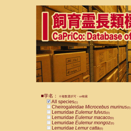
■学名：
※複数選択可・or検索
All species
(1)
Cheirogaleidae
Microcebus murinus
(0)
Lemuridae
Eulemur fulvus
(0)
Lemuridae
Eulemur macaco
(0)
Lemuridae
Eulemur mongoz
(0)
Lemuridae
Lemur catta
(0)