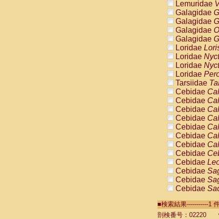
Lemuridae
V
Galagidae
G
Galagidae
G
Galagidae
O
Galagidae
G
Loridae
Lori
Loridae
Nyc
Loridae
Nyc
Loridae
Pero
Tarsiidae
Ta
Cebidae
Cal
Cebidae
Cal
Cebidae
Cal
Cebidae
Cal
Cebidae
Cal
Cebidae
Cal
Cebidae
Cal
Cebidae
Ce
Cebidae
Leo
Cebidae
Sag
Cebidae
Sag
Cebidae
Sag
Cebidae
Sag
■検索結果----------
Cebidae
Sag
Cebidae
Sa
剖検番号：02220