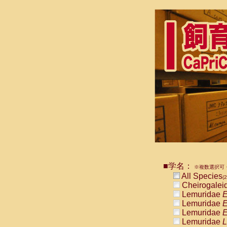
■学名：
※複数選択可・
All Species
(2
Cheirogalei
Lemuridae
E
Lemuridae
E
Lemuridae
E
Lemuridae
L