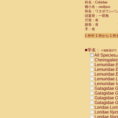
科名：Cebidae
Cebidae
Sa
種小名：
oedipus
Cebidae
Sa
和名：ワタボウシパ
Cebidae
Sag
頭蓋骨：一部無
Cebidae
Sa
尺骨：有
Cebidae
Sag
腓骨：有
Cebidae
Sa
手：有
Cebidae
Aot
Cebidae
Ceb
1 件中 1 件から 1 
Cebidae
Ceb
Cebidae
Ce
■学名：
Cebidae
Ceb
※複数選択可・
Cebidae
Ce
All Species
(2
Cebidae
Sai
Cheirogalei
Cebidae
Sai
Lemuridae
E
Atelidae
Alo
Lemuridae
E
Atelidae
Alo
Lemuridae
E
Atelidae
Alo
Lemuridae
L
Atelidae
Alo
Lemuridae
V
Atelidae
Ate
Galagidae
G
Atelidae
Ate
Galagidae
G
Atelidae
Ate
Galagidae
O
Atelidae
Ate
Galagidae
G
Atelidae
Lag
Loridae
Lori
Atelidae
Lag
Loridae
Nyc
Pitheciidae
Loridae
Nyc