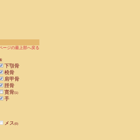
ページの最上部へ戻る
索
下顎骨
橈骨
肩甲骨
脛骨
寛骨
(1)
手
メス
(0)