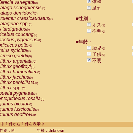
体幹
arecia variegata
(0)
alago senegalensis
足
(0)
(1)
alago demidovii
(0)
tolemur crassicaudatus
■性別：
(0)
alagidae
spp.
オス
(0)
(1)
s tardigradus
(0)
不明
(0)
ticebus coucang
(0)
ticebus pygmaeus
(0)
■年齢：
dicticus potto
(0)
胎児
(0)
rsius syrichta
(0)
子供
limico goeldii
(0)
(0)
不明
lithrix argentata
(0)
lithrix geoffroyi
(0)
lithrix humeralifer
(0)
lithrix jacchus
(0)
lithrix penicillata
(0)
lithrix
spp.
(0)
buella pygmaea
(0)
ntopithecus rosalia
(0)
uinus bicolor
(0)
uinus fuscicollis
(0)
uinus geoffroyi
(0)
uinus imperator
(0)
-1 件中 1 件から 1 件を表示中
uinus labiatus
(0)
guinus leucopus
性別：M
年齢：Unknown
(0)