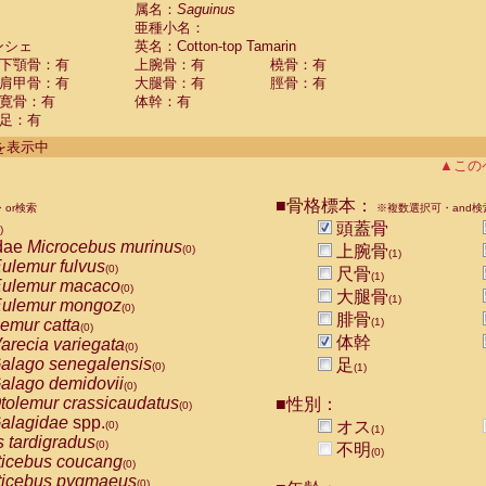
guinus midas
属名：
Saguinus
(0)
亜種小名：
guinus mystax
(0)
ンシェ
英名：Cotton-top Tamarin
uinus nigricollis
(1)
下顎骨：有
上腕骨：有
橈骨：有
guinus oedipus
(1)
肩甲骨：有
大腿骨：有
脛骨：有
uinus weddelli
(0)
寛骨：有
体幹：有
guinus
spp.
(0)
足：有
us trivirgatus
(0)
us albifrons
件を表示中
(0)
us apella
▲この
(0)
bus capucinus
(0)
us nigrivittatus
■骨格標本：
or検索
(0)
※複数選択可・and検
bus
spp.
頭蓋骨
(0)
)
miri boliviensis
dae
Microcebus murinus
(0)
上腕骨
(0)
(1)
miri sciureus
ulemur fulvus
(0)
(0)
尺骨
(1)
uatta caraya
ulemur macaco
(0)
(0)
大腿骨
(1)
uatta fusca
ulemur mongoz
(0)
(0)
腓骨
uatta seniculus
emur catta
(1)
(0)
(0)
uatta
spp.
体幹
arecia variegata
(0)
(0)
les belzebuth
alago senegalensis
足
(0)
(0)
(1)
les geoffroyi
alago demidovii
(0)
(0)
les paniscus
tolemur crassicaudatus
■性別：
(0)
(0)
les
spp.
alagidae
spp.
(0)
オス
(0)
(1)
othrix lagothricha
s tardigradus
(0)
(0)
不明
(0)
othrix lagothricha cana
ticebus coucang
(0)
(0)
Cacajao calvus rubicundus
ticebus pygmaeus
(0)
(0)