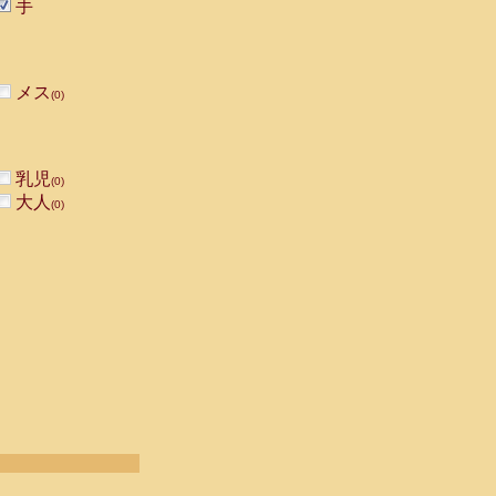
手
メス
(0)
乳児
(0)
大人
(0)