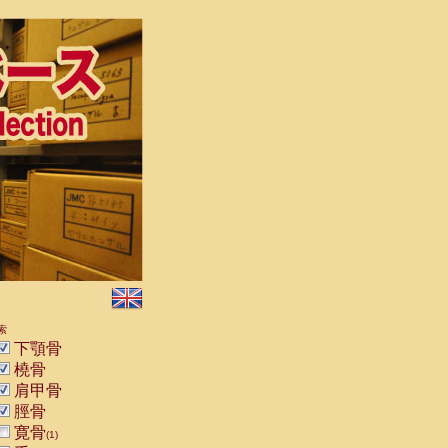
索
下顎骨
橈骨
肩甲骨
脛骨
寛骨
(1)