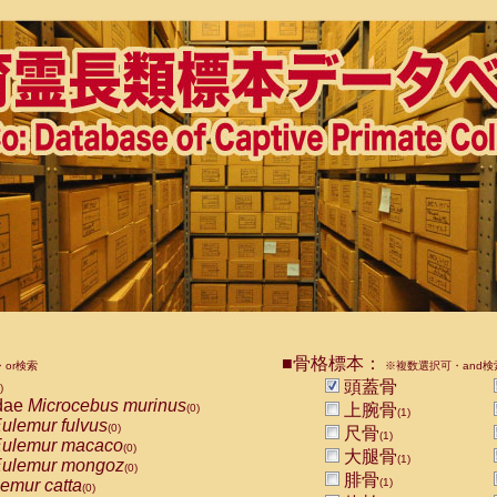
■骨格標本：
or検索
※複数選択可・and検
頭蓋骨
)
dae
Microcebus murinus
上腕骨
(0)
(1)
ulemur fulvus
(0)
尺骨
(1)
ulemur macaco
(0)
大腿骨
(1)
ulemur mongoz
(0)
腓骨
emur catta
(1)
(0)