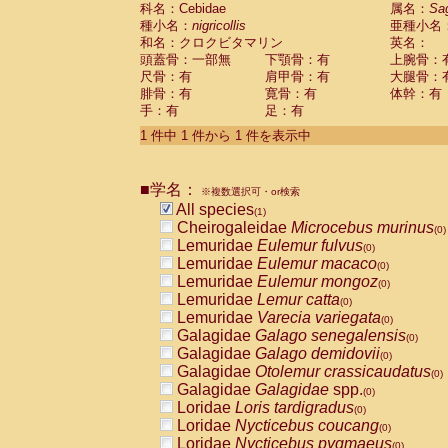
科名：Cebidae
Cebidae
Saguinus midas
属名：
Sa
(0)
種小名：
nigricollis
亜種小名
Cebidae
Saguinus mystax
(0)
和名：クロクビタマリン
英名：
Cebidae
Saguinus nigricollis
(1)
頭蓋骨：一部無
下顎骨：有
上腕骨：
Cebidae
Saguinus oedipus
(0)
尺骨：有
肩甲骨：有
大腿骨：
Cebidae
Saguinus weddelli
(0)
腓骨：有
寛骨：有
体幹：有
Cebidae
Saguinus
spp.
(0)
手：有
足：有
Cebidae
Aotus trivirgatus
(0)
Cebidae
Cebus albifrons
1 件中 1 件から 1 件を表示中
(0)
Cebidae
Cebus apella
(0)
Cebidae
Cebus capucinus
(0)
■学名：
Cebidae
Cebus nigrivittatus
※複数選択可・or検索
(0)
Cebidae
Cebus
spp.
All species
(0)
(1)
Cebidae
Saimiri boliviensis
Cheirogaleidae
Microcebus murinus
(0)
(0)
Cebidae
Saimiri sciureus
Lemuridae
Eulemur fulvus
(0)
(0)
Atelidae
Alouatta caraya
Lemuridae
Eulemur macaco
(0)
(0)
Atelidae
Alouatta fusca
Lemuridae
Eulemur mongoz
(0)
(0)
Atelidae
Alouatta seniculus
Lemuridae
Lemur catta
(0)
(0)
Atelidae
Alouatta
spp.
Lemuridae
Varecia variegata
(0)
(0)
Atelidae
Ateles belzebuth
Galagidae
Galago senegalensis
(0)
(0)
Atelidae
Ateles geoffroyi
Galagidae
Galago demidovii
(0)
(0)
Atelidae
Ateles paniscus
Galagidae
Otolemur crassicaudatus
(0)
(0)
Atelidae
Ateles
spp.
Galagidae
Galagidae
spp.
(0)
(0)
Atelidae
Lagothrix lagothricha
Loridae
Loris tardigradus
(0)
(0)
Atelidae
Lagothrix lagothricha cana
Loridae
Nycticebus coucang
(0)
(0)
Pitheciidae
Cacajao calvus rubicundu
Loridae
Nycticebus pygmaeus
(0)