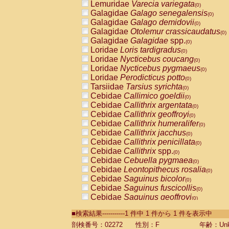
Lemuridae
Varecia variegata
(0)
Galagidae
Galago senegalensis
(0)
Galagidae
Galago demidovii
(0)
Galagidae
Otolemur crassicaudatus
(0)
Galagidae
Galagidae
spp.
(0)
Loridae
Loris tardigradus
(0)
Loridae
Nycticebus coucang
(0)
Loridae
Nycticebus pygmaeus
(0)
Loridae
Perodicticus potto
(0)
Tarsiidae
Tarsius syrichta
(0)
Cebidae
Callimico goeldii
(0)
Cebidae
Callithrix argentata
(0)
Cebidae
Callithrix geoffroyi
(0)
Cebidae
Callithrix humeralifer
(0)
Cebidae
Callithrix jacchus
(0)
Cebidae
Callithrix penicillata
(0)
Cebidae
Callithrix
spp.
(0)
Cebidae
Cebuella pygmaea
(0)
Cebidae
Leontopithecus rosalia
(0)
Cebidae
Saguinus bicolor
(0)
Cebidae
Saguinus fuscicollis
(0)
Cebidae
Saguinus geoffroyi
(0)
Cebidae
Saguinus imperator
(0)
■検索結果-----------1 件中 1 件から 1 件を表示中
Cebidae
Saguinus labiatus
(0)
Cebidae
Saguinus leucopus
剖検番号：02272
性別：F
年齢：Unk
(0)