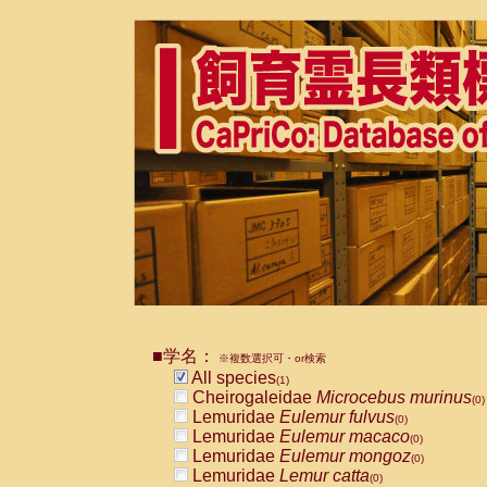
■学名：
※複数選択可・or検索
All species
(1)
Cheirogaleidae
Microcebus murinus
(0)
Lemuridae
Eulemur fulvus
(0)
Lemuridae
Eulemur macaco
(0)
Lemuridae
Eulemur mongoz
(0)
Lemuridae
Lemur catta
(0)