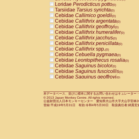
Pitheciidae
Callicebus cupreus
Loridae
Perodicticus potto
(0)
(0)
Pitheciidae
Callicebus donacophilus
Tarsiidae
Tarsius syrichta
(0
(0)
Pitheciidae
Callicebus moloch
Cebidae
Callimico goeldii
(0)
(0)
Pitheciidae
Callicebus torquatus
Cebidae
Callithrix argentata
(0)
(0)
Pitheciidae
Callicebus
spp.
Cebidae
Callithrix geoffroyi
(0)
(0)
Pitheciidae
Chiropotes satanas
Cebidae
Callithrix humeralifer
(0)
(0)
Pitheciidae
Pithecia monachus
Cebidae
Callithrix jacchus
(0)
(0)
Pitheciidae
Pithecia pithecia
Cebidae
Callithrix penicillata
(0)
(0)
Cercopithecidae
Cercocebus agilis
Cebidae
Callithrix
spp.
(0)
(0)
Cercopithecidae
Cercocebus galeritus
Cebidae
Cebuella pygmaea
(0)
Cercopithecidae
Cercocebus torquatu
Cebidae
Leontopithecus rosalia
(0)
Cercopithecidae
Cercocebus torquatus
Cebidae
Saguinus bicolor
(0)
Cercopithecidae
Cercocebus torquatu
Cebidae
Saguinus fuscicollis
(0)
Cercopithecidae
Cercocebus
hybrid
Cebidae
Saguinus geoffroyi
(0)
(0)
Cercopithecidae
Cercocebus
spp.
Cebidae
Saguinus imperator
(0)
(0)
Cercopithecidae
Lophocebus albigen
Cebidae
Saguinus labiatus
(0)
Cercopithecidae
Papio anubis
Cebidae
Saguinus leucopus
本データベース、並びに標本に関するお問い合わせはキュレーター・新宅勇太までお願い
(0)
(0)
© 2013 Japan Monkey Centre. All rights reserved.
Cercopithecidae
Papio cynocephalus
Cebidae
Saguinus midas
(
(0)
公益財団法人日本モンキーセンター 愛知県犬山市大字犬山字官林26番
Cercopithecidae
Papio hamadryas
Cebidae
Saguinus mystax
(0)
登録:平成19年5月31日 有効:令和4年5月30日 取扱責任者:綿貫宏
(0)
Cercopithecidae
Papio papio
Cebidae
Saguinus nigricollis
(0)
(1)
Cercopithecidae
Papio
spp.
Cebidae
Saguinus oedipus
(0)
(0)
Cercopithecidae
Mandrillus leucopha
Cebidae
Saguinus weddelli
(0)
Cercopithecidae
Mandrillus sphinx
Cebidae
Saguinus
spp.
(0)
(0)
Cercopithecidae
Theropithecus gelad
Cebidae
Aotus trivirgatus
(0)
Cercopithecidae
Macaca arctoides
Cebidae
Cebus albifrons
(0)
(0)