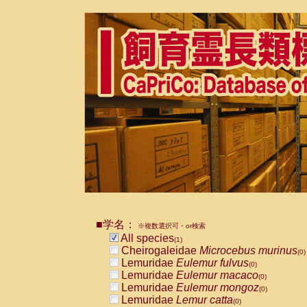
■学名：
※複数選択可・or検索
All species
(1)
Cheirogaleidae
Microcebus murinus
(0)
Lemuridae
Eulemur fulvus
(0)
Lemuridae
Eulemur macaco
(0)
Lemuridae
Eulemur mongoz
(0)
Lemuridae
Lemur catta
(0)