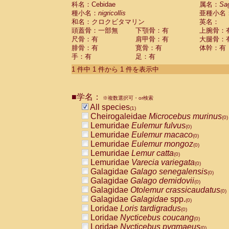
科名：Cebidae
Cebidae
Saguinus midas
属名：
Sa
(0)
種小名：
nigricollis
亜種小名
Cebidae
Saguinus mystax
(0)
和名：クロクビタマリン
英名：
Cebidae
Saguinus nigricollis
(1)
頭蓋骨：一部無
下顎骨：有
上腕骨：
Cebidae
Saguinus oedipus
(0)
尺骨：有
肩甲骨：有
大腿骨：
Cebidae
Saguinus weddelli
(0)
腓骨：有
寛骨：有
体幹：有
Cebidae
Saguinus
spp.
(0)
手：有
足：有
Cebidae
Aotus trivirgatus
(0)
Cebidae
Cebus albifrons
1 件中 1 件から 1 件を表示中
(0)
Cebidae
Cebus apella
(0)
Cebidae
Cebus capucinus
(0)
■学名：
Cebidae
Cebus nigrivittatus
※複数選択可・or検索
(0)
Cebidae
Cebus
spp.
All species
(0)
(1)
Cebidae
Saimiri boliviensis
Cheirogaleidae
Microcebus murinus
(0)
(0)
Cebidae
Saimiri sciureus
Lemuridae
Eulemur fulvus
(0)
(0)
Atelidae
Alouatta caraya
Lemuridae
Eulemur macaco
(0)
(0)
Atelidae
Alouatta fusca
Lemuridae
Eulemur mongoz
(0)
(0)
Atelidae
Alouatta seniculus
Lemuridae
Lemur catta
(0)
(0)
Atelidae
Alouatta
spp.
Lemuridae
Varecia variegata
(0)
(0)
Atelidae
Ateles belzebuth
Galagidae
Galago senegalensis
(0)
(0)
Atelidae
Ateles geoffroyi
Galagidae
Galago demidovii
(0)
(0)
Atelidae
Ateles paniscus
Galagidae
Otolemur crassicaudatus
(0)
(0)
Atelidae
Ateles
spp.
Galagidae
Galagidae
spp.
(0)
(0)
Atelidae
Lagothrix lagothricha
Loridae
Loris tardigradus
(0)
(0)
Atelidae
Lagothrix lagothricha cana
Loridae
Nycticebus coucang
(0)
(0)
Pitheciidae
Cacajao calvus rubicundu
Loridae
Nycticebus pygmaeus
(0)