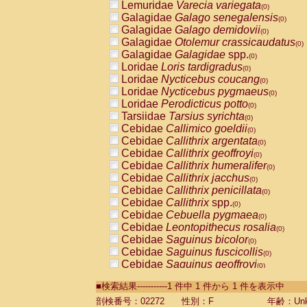
Lemuridae
Varecia variegata
(0)
Galagidae
Galago senegalensis
(0)
Galagidae
Galago demidovii
(0)
Galagidae
Otolemur crassicaudatus
(0)
Galagidae
Galagidae
spp.
(0)
Loridae
Loris tardigradus
(0)
Loridae
Nycticebus coucang
(0)
Loridae
Nycticebus pygmaeus
(0)
Loridae
Perodicticus potto
(0)
Tarsiidae
Tarsius syrichta
(0)
Cebidae
Callimico goeldii
(0)
Cebidae
Callithrix argentata
(0)
Cebidae
Callithrix geoffroyi
(0)
Cebidae
Callithrix humeralifer
(0)
Cebidae
Callithrix jacchus
(0)
Cebidae
Callithrix penicillata
(0)
Cebidae
Callithrix
spp.
(0)
Cebidae
Cebuella pygmaea
(0)
Cebidae
Leontopithecus rosalia
(0)
Cebidae
Saguinus bicolor
(0)
Cebidae
Saguinus fuscicollis
(0)
Cebidae
Saguinus geoffroyi
(0)
Cebidae
Saguinus imperator
(0)
■検索結果-----------1 件中 1 件から 1 件を表示中
Cebidae
Saguinus labiatus
(0)
Cebidae
Saguinus leucopus
剖検番号：02272
性別：F
年齢：Unk
(0)