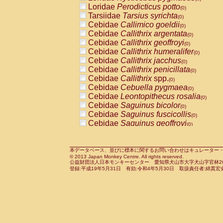
Pitheciidae
Callicebus cupreus
Loridae
Perodicticus potto
(0)
(0)
Pitheciidae
Callicebus donacophilus
Tarsiidae
Tarsius syrichta
(0
(0)
Pitheciidae
Callicebus moloch
Cebidae
Callimico goeldii
(0)
(0)
Pitheciidae
Callicebus torquatus
Cebidae
Callithrix argentata
(0)
(0)
Pitheciidae
Callicebus
spp.
Cebidae
Callithrix geoffroyi
(0)
(0)
Pitheciidae
Chiropotes satanas
Cebidae
Callithrix humeralifer
(0)
(0)
Pitheciidae
Pithecia monachus
Cebidae
Callithrix jacchus
(0)
(0)
Pitheciidae
Pithecia pithecia
Cebidae
Callithrix penicillata
(0)
(0)
Cercopithecidae
Cercocebus agilis
Cebidae
Callithrix
spp.
(0)
(0)
Cercopithecidae
Cercocebus galeritus
Cebidae
Cebuella pygmaea
(0)
Cercopithecidae
Cercocebus torquatu
Cebidae
Leontopithecus rosalia
(0)
Cercopithecidae
Cercocebus torquatus
Cebidae
Saguinus bicolor
(0)
Cercopithecidae
Cercocebus torquatu
Cebidae
Saguinus fuscicollis
(0)
Cercopithecidae
Cercocebus
hybrid
Cebidae
Saguinus geoffroyi
(0)
(0)
Cercopithecidae
Cercocebus
spp.
Cebidae
Saguinus imperator
(0)
(0)
Cercopithecidae
Lophocebus albigen
Cebidae
Saguinus labiatus
(0)
Cercopithecidae
Papio anubis
Cebidae
Saguinus leucopus
本データベース、並びに標本に関するお問い合わせはキュレーター・新宅勇太までお願い
(0)
(0)
© 2013 Japan Monkey Centre. All rights reserved.
Cercopithecidae
Papio cynocephalus
Cebidae
Saguinus midas
(
(0)
公益財団法人日本モンキーセンター 愛知県犬山市大字犬山字官林26番
Cercopithecidae
Papio hamadryas
Cebidae
Saguinus mystax
(0)
登録:平成19年5月31日 有効:令和4年5月30日 取扱責任者:綿貫宏
(0)
Cercopithecidae
Papio papio
Cebidae
Saguinus nigricollis
(0)
(1)
Cercopithecidae
Papio
spp.
Cebidae
Saguinus oedipus
(0)
(0)
Cercopithecidae
Mandrillus leucopha
Cebidae
Saguinus weddelli
(0)
Cercopithecidae
Mandrillus sphinx
Cebidae
Saguinus
spp.
(0)
(0)
Cercopithecidae
Theropithecus gelad
Cebidae
Aotus trivirgatus
(0)
Cercopithecidae
Macaca arctoides
Cebidae
Cebus albifrons
(0)
(0)