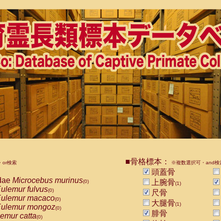
■骨格標本：
or検索
※複数選択可・and検
頭蓋骨
dae
Microcebus murinus
上腕骨
(0)
(1)
ulemur fulvus
(0)
尺骨
ulemur macaco
(0)
大腿骨
(1)
ulemur mongoz
(0)
腓骨
emur catta
(0)