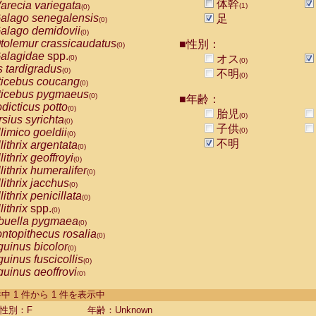
体幹
arecia variegata
(1)
(0)
alago senegalensis
足
(0)
alago demidovii
(0)
tolemur crassicaudatus
■性別：
(0)
alagidae
spp.
オス
(0)
(0)
s tardigradus
(0)
不明
(0)
ticebus coucang
(0)
ticebus pygmaeus
(0)
■年齢：
dicticus potto
(0)
胎児
(0)
rsius syrichta
(0)
子供
limico goeldii
(0)
(0)
不明
lithrix argentata
(0)
lithrix geoffroyi
(0)
lithrix humeralifer
(0)
lithrix jacchus
(0)
lithrix penicillata
(0)
lithrix
spp.
(0)
buella pygmaea
(0)
ntopithecus rosalia
(0)
uinus bicolor
(0)
uinus fuscicollis
(0)
uinus geoffroyi
(0)
uinus imperator
(0)
-1 件中 1 件から 1 件を表示中
uinus labiatus
(0)
guinus leucopus
性別：F
年齢：Unknown
(0)