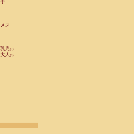
手
メス
乳児
(0)
大人
(0)