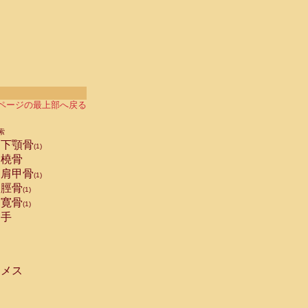
ページの最上部へ戻る
索
下顎骨
(1)
橈骨
肩甲骨
(1)
脛骨
(1)
寛骨
(1)
手
メス