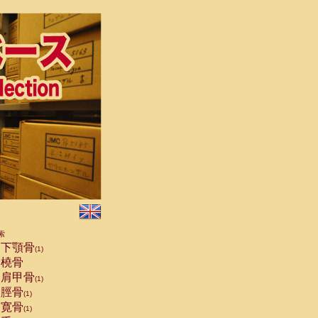
索
下顎骨
(1)
橈骨
肩甲骨
(1)
脛骨
(1)
寛骨
(1)