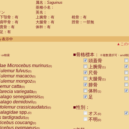
guinus midas
属名：
Saguinus
(0)
亜種小名：
guinus mystax
(0)
リン
英名：
uinus nigricollis
(1)
下顎骨：有
上腕骨：有
橈骨：有
guinus oedipus
(0)
肩甲骨：有
大腿骨：有
脛骨：一部無
uinus weddelli
(0)
寛骨：有
体幹：有
guinus
spp.
(0)
足：有
us trivirgatus
(0)
us albifrons
件を表示中
(0)
us apella
▲この
(0)
bus capucinus
(0)
us nigrivittatus
■骨格標本：
or検索
(0)
※複数選択可・and検
bus
spp.
頭蓋骨
(0)
miri boliviensis
dae
Microcebus murinus
(0)
上腕骨
(0)
(1)
miri sciureus
ulemur fulvus
(0)
(0)
尺骨
uatta caraya
ulemur macaco
(0)
(0)
大腿骨
(1)
uatta fusca
ulemur mongoz
(0)
(0)
腓骨
uatta seniculus
emur catta
(0)
(0)
uatta
spp.
体幹
arecia variegata
(0)
(1)
(0)
les belzebuth
alago senegalensis
足
(0)
(0)
les geoffroyi
alago demidovii
(0)
(0)
les paniscus
tolemur crassicaudatus
■性別：
(0)
(0)
les
spp.
alagidae
spp.
(0)
オス
(0)
(0)
othrix lagothricha
s tardigradus
(0)
(0)
不明
(0)
othrix lagothricha cana
ticebus coucang
(0)
(0)
Cacajao calvus rubicundus
ticebus pygmaeus
(0)
(0)