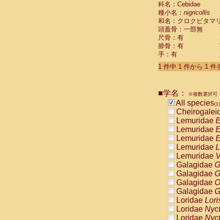
科名：Cebidae
Cebidae
Sa
種小名：
nigricollis
Cebidae
Sa
和名：クロクビタマ
Cebidae
Sag
頭蓋骨：一部無
Cebidae
Sa
尺骨：有
Cebidae
Sag
腓骨：有
Cebidae
Sa
手：有
Cebidae
Aot
Cebidae
Ceb
1 件中 1 件から 1 
Cebidae
Ceb
Cebidae
Ce
■学名：
Cebidae
Ceb
※複数選択可・
Cebidae
Ce
All species
(1)
Cebidae
Sai
Cheirogalei
Cebidae
Sai
Lemuridae
E
Atelidae
Alo
Lemuridae
E
Atelidae
Alo
Lemuridae
E
Atelidae
Alo
Lemuridae
L
Atelidae
Alo
Lemuridae
V
Atelidae
Ate
Galagidae
G
Atelidae
Ate
Galagidae
G
Atelidae
Ate
Galagidae
O
Atelidae
Ate
Galagidae
G
Atelidae
Lag
Loridae
Lori
Atelidae
Lag
Loridae
Nyc
Pitheciidae
Loridae
Nyc