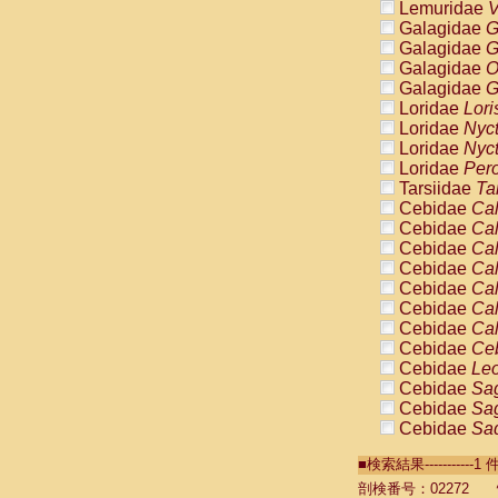
Lemuridae
V
Galagidae
G
Galagidae
G
Galagidae
O
Galagidae
G
Loridae
Lori
Loridae
Nyc
Loridae
Nyc
Loridae
Pero
Tarsiidae
Ta
Cebidae
Cal
Cebidae
Cal
Cebidae
Cal
Cebidae
Cal
Cebidae
Cal
Cebidae
Cal
Cebidae
Cal
Cebidae
Ce
Cebidae
Leo
Cebidae
Sag
Cebidae
Sag
Cebidae
Sag
Cebidae
Sag
■検索結果----------
Cebidae
Sag
Cebidae
Sa
剖検番号：02272