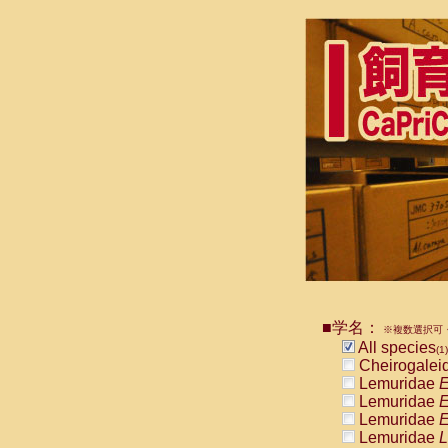
■学名：
※複数選択可・
All species
(1)
Cheirogalei
Lemuridae
E
Lemuridae
E
Lemuridae
E
Lemuridae
L