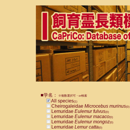
■学名：
※複数選択可・or検索
All species
(1)
Cheirogaleidae
Microcebus murinus
(0)
Lemuridae
Eulemur fulvus
(0)
Lemuridae
Eulemur macaco
(0)
Lemuridae
Eulemur mongoz
(0)
Lemuridae
Lemur catta
(0)