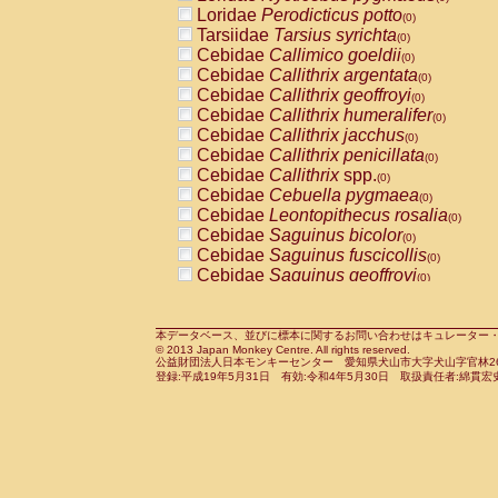
Pitheciidae
Callicebus cupreus
Loridae
Perodicticus potto
(0)
(0)
Pitheciidae
Callicebus donacophilus
Tarsiidae
Tarsius syrichta
(0
(0)
Pitheciidae
Callicebus moloch
Cebidae
Callimico goeldii
(0)
(0)
Pitheciidae
Callicebus torquatus
Cebidae
Callithrix argentata
(0)
(0)
Pitheciidae
Callicebus
spp.
Cebidae
Callithrix geoffroyi
(0)
(0)
Pitheciidae
Chiropotes satanas
Cebidae
Callithrix humeralifer
(0)
(0)
Pitheciidae
Pithecia monachus
Cebidae
Callithrix jacchus
(0)
(0)
Pitheciidae
Pithecia pithecia
Cebidae
Callithrix penicillata
(0)
(0)
Cercopithecidae
Cercocebus agilis
Cebidae
Callithrix
spp.
(0)
(0)
Cercopithecidae
Cercocebus galeritus
Cebidae
Cebuella pygmaea
(0)
Cercopithecidae
Cercocebus torquatu
Cebidae
Leontopithecus rosalia
(0)
Cercopithecidae
Cercocebus torquatus
Cebidae
Saguinus bicolor
(0)
Cercopithecidae
Cercocebus torquatu
Cebidae
Saguinus fuscicollis
(0)
Cercopithecidae
Cercocebus
hybrid
Cebidae
Saguinus geoffroyi
(0)
(0)
Cercopithecidae
Cercocebus
spp.
Cebidae
Saguinus imperator
(0)
(0)
Cercopithecidae
Lophocebus albigen
Cebidae
Saguinus labiatus
(0)
Cercopithecidae
Papio anubis
Cebidae
Saguinus leucopus
本データベース、並びに標本に関するお問い合わせはキュレーター・新宅勇太までお願い
(0)
(0)
© 2013 Japan Monkey Centre. All rights reserved.
Cercopithecidae
Papio cynocephalus
Cebidae
Saguinus midas
(
(0)
公益財団法人日本モンキーセンター 愛知県犬山市大字犬山字官林26番
Cercopithecidae
Papio hamadryas
Cebidae
Saguinus mystax
(0)
登録:平成19年5月31日 有効:令和4年5月30日 取扱責任者:綿貫宏
(0)
Cercopithecidae
Papio papio
Cebidae
Saguinus nigricollis
(0)
(1)
Cercopithecidae
Papio
spp.
Cebidae
Saguinus oedipus
(0)
(0)
Cercopithecidae
Mandrillus leucopha
Cebidae
Saguinus weddelli
(0)
Cercopithecidae
Mandrillus sphinx
Cebidae
Saguinus
spp.
(0)
(0)
Cercopithecidae
Theropithecus gelad
Cebidae
Aotus trivirgatus
(0)
Cercopithecidae
Macaca arctoides
Cebidae
Cebus albifrons
(0)
(0)