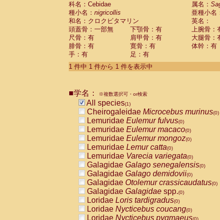
科名：Cebidae
Cebidae
Saguinus midas
属名：
Sa
(0)
種小名：
nigricollis
亜種小名
Cebidae
Saguinus mystax
(0)
和名：クロクビタマリン
英名：
Cebidae
Saguinus nigricollis
(1)
頭蓋骨：一部無
下顎骨：有
上腕骨：
Cebidae
Saguinus oedipus
(0)
尺骨：有
肩甲骨：有
大腿骨：
Cebidae
Saguinus weddelli
(0)
腓骨：有
寛骨：有
体幹：有
Cebidae
Saguinus
spp.
(0)
手：有
足：有
Cebidae
Aotus trivirgatus
(0)
Cebidae
Cebus albifrons
1 件中 1 件から 1 件を表示中
(0)
Cebidae
Cebus apella
(0)
Cebidae
Cebus capucinus
(0)
■学名：
Cebidae
Cebus nigrivittatus
※複数選択可・or検索
(0)
Cebidae
Cebus
spp.
All species
(0)
(1)
Cebidae
Saimiri boliviensis
Cheirogaleidae
Microcebus murinus
(0)
(0)
Cebidae
Saimiri sciureus
Lemuridae
Eulemur fulvus
(0)
(0)
Atelidae
Alouatta caraya
Lemuridae
Eulemur macaco
(0)
(0)
Atelidae
Alouatta fusca
Lemuridae
Eulemur mongoz
(0)
(0)
Atelidae
Alouatta seniculus
Lemuridae
Lemur catta
(0)
(0)
Atelidae
Alouatta
spp.
Lemuridae
Varecia variegata
(0)
(0)
Atelidae
Ateles belzebuth
Galagidae
Galago senegalensis
(0)
(0)
Atelidae
Ateles geoffroyi
Galagidae
Galago demidovii
(0)
(0)
Atelidae
Ateles paniscus
Galagidae
Otolemur crassicaudatus
(0)
(0)
Atelidae
Ateles
spp.
Galagidae
Galagidae
spp.
(0)
(0)
Atelidae
Lagothrix lagothricha
Loridae
Loris tardigradus
(0)
(0)
Atelidae
Lagothrix lagothricha cana
Loridae
Nycticebus coucang
(0)
(0)
Pitheciidae
Cacajao calvus rubicundu
Loridae
Nycticebus pygmaeus
(0)