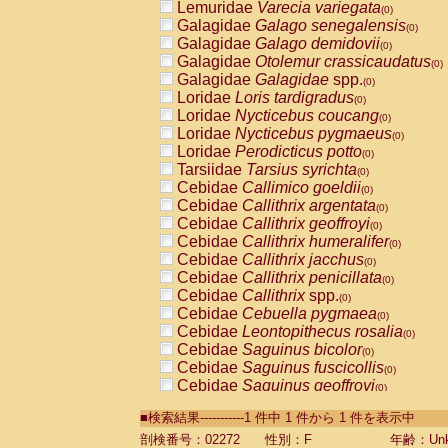
Lemuridae
Varecia variegata
(0)
Galagidae
Galago senegalensis
(0)
Galagidae
Galago demidovii
(0)
Galagidae
Otolemur crassicaudatus
(0)
Galagidae
Galagidae
spp.
(0)
Loridae
Loris tardigradus
(0)
Loridae
Nycticebus coucang
(0)
Loridae
Nycticebus pygmaeus
(0)
Loridae
Perodicticus potto
(0)
Tarsiidae
Tarsius syrichta
(0)
Cebidae
Callimico goeldii
(0)
Cebidae
Callithrix argentata
(0)
Cebidae
Callithrix geoffroyi
(0)
Cebidae
Callithrix humeralifer
(0)
Cebidae
Callithrix jacchus
(0)
Cebidae
Callithrix penicillata
(0)
Cebidae
Callithrix
spp.
(0)
Cebidae
Cebuella pygmaea
(0)
Cebidae
Leontopithecus rosalia
(0)
Cebidae
Saguinus bicolor
(0)
Cebidae
Saguinus fuscicollis
(0)
Cebidae
Saguinus geoffroyi
(0)
Cebidae
Saguinus imperator
(0)
■検索結果-----------1 件中 1 件から 1 件を表示中
Cebidae
Saguinus labiatus
(0)
Cebidae
Saguinus leucopus
剖検番号：02272
性別：F
年齢：Unk
(0)