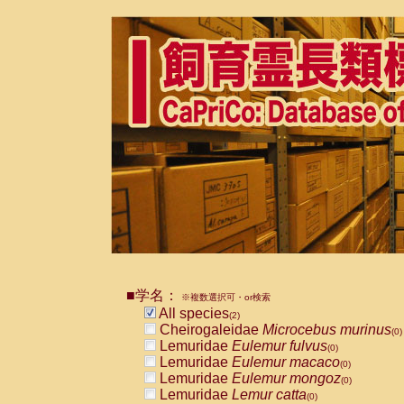
■学名：
※複数選択可・or検索
All species
(2)
Cheirogaleidae
Microcebus murinus
(0)
Lemuridae
Eulemur fulvus
(0)
Lemuridae
Eulemur macaco
(0)
Lemuridae
Eulemur mongoz
(0)
Lemuridae
Lemur catta
(0)