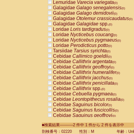
Lemuridae
Varecia variegata
(0)
Galagidae
Galago senegalensis
(0)
Galagidae
Galago demidovii
(0)
Galagidae
Otolemur crassicaudatus
(0)
Galagidae
Galagidae
spp.
(0)
Loridae
Loris tardigradus
(0)
Loridae
Nycticebus coucang
(0)
Loridae
Nycticebus pygmaeus
(0)
Loridae
Perodicticus potto
(0)
Tarsiidae
Tarsius syrichta
(0)
Cebidae
Callimico goeldii
(0)
Cebidae
Callithrix argentata
(0)
Cebidae
Callithrix geoffroyi
(0)
Cebidae
Callithrix humeralifer
(0)
Cebidae
Callithrix jacchus
(0)
Cebidae
Callithrix penicillata
(0)
Cebidae
Callithrix
spp.
(0)
Cebidae
Cebuella pygmaea
(0)
Cebidae
Leontopithecus rosalia
(0)
Cebidae
Saguinus bicolor
(0)
Cebidae
Saguinus fuscicollis
(0)
Cebidae
Saguinus geoffroyi
(0)
Cebidae
Saguinus imperator
(0)
■検索結果-----------2 件中 1 件から 2 件を表示中
Cebidae
Saguinus labiatus
(0)
Cebidae
Saguinus leucopus
剖検番号：02220
性別：M
年齢：Unk
(0)