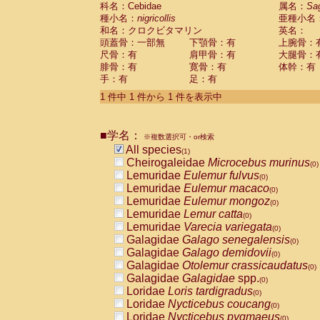
科名：Cebidae
Cebidae
Saguinus midas
属名：
Sa
(0)
種小名：
nigricollis
亜種小名
Cebidae
Saguinus mystax
(0)
和名：クロクビタマリン
英名：
Cebidae
Saguinus nigricollis
(1)
頭蓋骨：一部無
下顎骨：有
上腕骨：
Cebidae
Saguinus oedipus
(0)
尺骨：有
肩甲骨：有
大腿骨：
Cebidae
Saguinus weddelli
(0)
腓骨：有
寛骨：有
体幹：有
Cebidae
Saguinus
spp.
(0)
手：有
足：有
Cebidae
Aotus trivirgatus
(0)
Cebidae
Cebus albifrons
1 件中 1 件から 1 件を表示中
(0)
Cebidae
Cebus apella
(0)
Cebidae
Cebus capucinus
(0)
■学名：
Cebidae
Cebus nigrivittatus
※複数選択可・or検索
(0)
Cebidae
Cebus
spp.
All species
(0)
(1)
Cebidae
Saimiri boliviensis
Cheirogaleidae
Microcebus murinus
(0)
(0)
Cebidae
Saimiri sciureus
Lemuridae
Eulemur fulvus
(0)
(0)
Atelidae
Alouatta caraya
Lemuridae
Eulemur macaco
(0)
(0)
Atelidae
Alouatta fusca
Lemuridae
Eulemur mongoz
(0)
(0)
Atelidae
Alouatta seniculus
Lemuridae
Lemur catta
(0)
(0)
Atelidae
Alouatta
spp.
Lemuridae
Varecia variegata
(0)
(0)
Atelidae
Ateles belzebuth
Galagidae
Galago senegalensis
(0)
(0)
Atelidae
Ateles geoffroyi
Galagidae
Galago demidovii
(0)
(0)
Atelidae
Ateles paniscus
Galagidae
Otolemur crassicaudatus
(0)
(0)
Atelidae
Ateles
spp.
Galagidae
Galagidae
spp.
(0)
(0)
Atelidae
Lagothrix lagothricha
Loridae
Loris tardigradus
(0)
(0)
Atelidae
Lagothrix lagothricha cana
Loridae
Nycticebus coucang
(0)
(0)
Pitheciidae
Cacajao calvus rubicundu
Loridae
Nycticebus pygmaeus
(0)