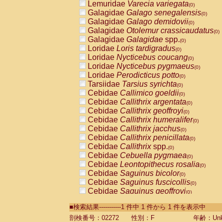
Lemuridae
Varecia variegata
(0)
Galagidae
Galago senegalensis
(0)
Galagidae
Galago demidovii
(0)
Galagidae
Otolemur crassicaudatus
(0)
Galagidae
Galagidae
spp.
(0)
Loridae
Loris tardigradus
(0)
Loridae
Nycticebus coucang
(0)
Loridae
Nycticebus pygmaeus
(0)
Loridae
Perodicticus potto
(0)
Tarsiidae
Tarsius syrichta
(0)
Cebidae
Callimico goeldii
(0)
Cebidae
Callithrix argentata
(0)
Cebidae
Callithrix geoffroyi
(0)
Cebidae
Callithrix humeralifer
(0)
Cebidae
Callithrix jacchus
(0)
Cebidae
Callithrix penicillata
(0)
Cebidae
Callithrix
spp.
(0)
Cebidae
Cebuella pygmaea
(0)
Cebidae
Leontopithecus rosalia
(0)
Cebidae
Saguinus bicolor
(0)
Cebidae
Saguinus fuscicollis
(0)
Cebidae
Saguinus geoffroyi
(0)
Cebidae
Saguinus imperator
(0)
■検索結果-----------1 件中 1 件から 1 件を表示中
Cebidae
Saguinus labiatus
(0)
Cebidae
Saguinus leucopus
剖検番号：02272
性別：F
年齢：Unk
(0)