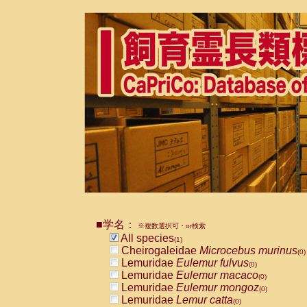
■学名：
※複数選択可・or検索
All species
(1)
Cheirogaleidae
Microcebus murinus
(0)
Lemuridae
Eulemur fulvus
(0)
Lemuridae
Eulemur macaco
(0)
Lemuridae
Eulemur mongoz
(0)
Lemuridae
Lemur catta
(0)