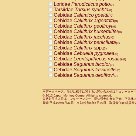
Pitheciidae
Callicebus cupreus
Loridae
Perodicticus potto
(0)
(0)
Pitheciidae
Callicebus donacophilus
Tarsiidae
Tarsius syrichta
(0
(0)
Pitheciidae
Callicebus moloch
Cebidae
Callimico goeldii
(0)
(0)
Pitheciidae
Callicebus torquatus
Cebidae
Callithrix argentata
(0)
(0)
Pitheciidae
Callicebus
spp.
Cebidae
Callithrix geoffroyi
(0)
(0)
Pitheciidae
Chiropotes satanas
Cebidae
Callithrix humeralifer
(0)
(0)
Pitheciidae
Pithecia monachus
Cebidae
Callithrix jacchus
(0)
(0)
Pitheciidae
Pithecia pithecia
Cebidae
Callithrix penicillata
(0)
(0)
Cercopithecidae
Cercocebus agilis
Cebidae
Callithrix
spp.
(0)
(0)
Cercopithecidae
Cercocebus galeritus
Cebidae
Cebuella pygmaea
(0)
Cercopithecidae
Cercocebus torquatu
Cebidae
Leontopithecus rosalia
(0)
Cercopithecidae
Cercocebus torquatus
Cebidae
Saguinus bicolor
(0)
Cercopithecidae
Cercocebus torquatu
Cebidae
Saguinus fuscicollis
(0)
Cercopithecidae
Cercocebus
hybrid
Cebidae
Saguinus geoffroyi
(0)
(0)
Cercopithecidae
Cercocebus
spp.
Cebidae
Saguinus imperator
(0)
(0)
Cercopithecidae
Lophocebus albigen
Cebidae
Saguinus labiatus
(0)
Cercopithecidae
Papio anubis
Cebidae
Saguinus leucopus
本データベース、並びに標本に関するお問い合わせはキュレーター・新宅勇太までお願い
(0)
(0)
© 2013 Japan Monkey Centre. All rights reserved.
Cercopithecidae
Papio cynocephalus
Cebidae
Saguinus midas
(
(0)
公益財団法人日本モンキーセンター 愛知県犬山市大字犬山字官林26番
Cercopithecidae
Papio hamadryas
Cebidae
Saguinus mystax
(0)
登録:平成19年5月31日 有効:令和4年5月30日 取扱責任者:綿貫宏
(0)
Cercopithecidae
Papio papio
Cebidae
Saguinus nigricollis
(0)
(1)
Cercopithecidae
Papio
spp.
Cebidae
Saguinus oedipus
(0)
(0)
Cercopithecidae
Mandrillus leucopha
Cebidae
Saguinus weddelli
(0)
Cercopithecidae
Mandrillus sphinx
Cebidae
Saguinus
spp.
(0)
(0)
Cercopithecidae
Theropithecus gelad
Cebidae
Aotus trivirgatus
(0)
Cercopithecidae
Macaca arctoides
Cebidae
Cebus albifrons
(0)
(0)