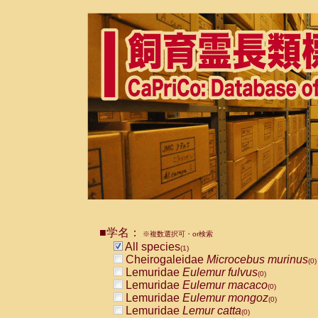
■学名：
※複数選択可・or検索
All species
(1)
Cheirogaleidae
Microcebus murinus
(0)
Lemuridae
Eulemur fulvus
(0)
Lemuridae
Eulemur macaco
(0)
Lemuridae
Eulemur mongoz
(0)
Lemuridae
Lemur catta
(0)