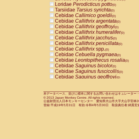
Pitheciidae
Callicebus cupreus
Loridae
Perodicticus potto
(0)
(0)
Pitheciidae
Callicebus donacophilus
Tarsiidae
Tarsius syrichta
(0
(0)
Pitheciidae
Callicebus moloch
Cebidae
Callimico goeldii
(0)
(0)
Pitheciidae
Callicebus torquatus
Cebidae
Callithrix argentata
(0)
(0)
Pitheciidae
Callicebus
spp.
Cebidae
Callithrix geoffroyi
(0)
(0)
Pitheciidae
Chiropotes satanas
Cebidae
Callithrix humeralifer
(0)
(0)
Pitheciidae
Pithecia monachus
Cebidae
Callithrix jacchus
(0)
(0)
Pitheciidae
Pithecia pithecia
Cebidae
Callithrix penicillata
(0)
(0)
Cercopithecidae
Cercocebus agilis
Cebidae
Callithrix
spp.
(0)
(0)
Cercopithecidae
Cercocebus galeritus
Cebidae
Cebuella pygmaea
(0)
Cercopithecidae
Cercocebus torquatu
Cebidae
Leontopithecus rosalia
(0)
Cercopithecidae
Cercocebus torquatus
Cebidae
Saguinus bicolor
(0)
Cercopithecidae
Cercocebus torquatu
Cebidae
Saguinus fuscicollis
(0)
Cercopithecidae
Cercocebus
hybrid
Cebidae
Saguinus geoffroyi
(0)
(0)
Cercopithecidae
Cercocebus
spp.
Cebidae
Saguinus imperator
(0)
(0)
Cercopithecidae
Lophocebus albigen
Cebidae
Saguinus labiatus
(0)
Cercopithecidae
Papio anubis
Cebidae
Saguinus leucopus
本データベース、並びに標本に関するお問い合わせはキュレーター・新宅勇太までお願い
(0)
(0)
© 2013 Japan Monkey Centre. All rights reserved.
Cercopithecidae
Papio cynocephalus
Cebidae
Saguinus midas
(
(0)
公益財団法人日本モンキーセンター 愛知県犬山市大字犬山字官林26番
Cercopithecidae
Papio hamadryas
Cebidae
Saguinus mystax
(0)
登録:平成19年5月31日 有効:令和4年5月30日 取扱責任者:綿貫宏
(0)
Cercopithecidae
Papio papio
Cebidae
Saguinus nigricollis
(0)
(1)
Cercopithecidae
Papio
spp.
Cebidae
Saguinus oedipus
(0)
(0)
Cercopithecidae
Mandrillus leucopha
Cebidae
Saguinus weddelli
(0)
Cercopithecidae
Mandrillus sphinx
Cebidae
Saguinus
spp.
(0)
(0)
Cercopithecidae
Theropithecus gelad
Cebidae
Aotus trivirgatus
(0)
Cercopithecidae
Macaca arctoides
Cebidae
Cebus albifrons
(0)
(0)