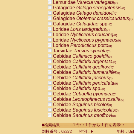
Lemuridae
Varecia variegata
(0)
Galagidae
Galago senegalensis
(0)
Galagidae
Galago demidovii
(0)
Galagidae
Otolemur crassicaudatus
(0)
Galagidae
Galagidae
spp.
(0)
Loridae
Loris tardigradus
(0)
Loridae
Nycticebus coucang
(0)
Loridae
Nycticebus pygmaeus
(0)
Loridae
Perodicticus potto
(0)
Tarsiidae
Tarsius syrichta
(0)
Cebidae
Callimico goeldii
(0)
Cebidae
Callithrix argentata
(0)
Cebidae
Callithrix geoffroyi
(0)
Cebidae
Callithrix humeralifer
(0)
Cebidae
Callithrix jacchus
(0)
Cebidae
Callithrix penicillata
(0)
Cebidae
Callithrix
spp.
(0)
Cebidae
Cebuella pygmaea
(0)
Cebidae
Leontopithecus rosalia
(0)
Cebidae
Saguinus bicolor
(0)
Cebidae
Saguinus fuscicollis
(0)
Cebidae
Saguinus geoffroyi
(0)
Cebidae
Saguinus imperator
(0)
■検索結果-----------1 件中 1 件から 1 件を表示中
Cebidae
Saguinus labiatus
(0)
Cebidae
Saguinus leucopus
剖検番号：02272
性別：F
年齢：Unk
(0)