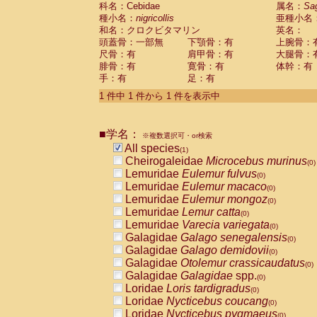
科名：Cebidae
Cebidae
Saguinus midas
属名：
Sa
(0)
種小名：
nigricollis
亜種小名
Cebidae
Saguinus mystax
(0)
和名：クロクビタマリン
英名：
Cebidae
Saguinus nigricollis
(1)
頭蓋骨：一部無
下顎骨：有
上腕骨：
Cebidae
Saguinus oedipus
(0)
尺骨：有
肩甲骨：有
大腿骨：
Cebidae
Saguinus weddelli
(0)
腓骨：有
寛骨：有
体幹：有
Cebidae
Saguinus
spp.
(0)
手：有
足：有
Cebidae
Aotus trivirgatus
(0)
Cebidae
Cebus albifrons
1 件中 1 件から 1 件を表示中
(0)
Cebidae
Cebus apella
(0)
Cebidae
Cebus capucinus
(0)
■学名：
Cebidae
Cebus nigrivittatus
※複数選択可・or検索
(0)
Cebidae
Cebus
spp.
All species
(0)
(1)
Cebidae
Saimiri boliviensis
Cheirogaleidae
Microcebus murinus
(0)
(0)
Cebidae
Saimiri sciureus
Lemuridae
Eulemur fulvus
(0)
(0)
Atelidae
Alouatta caraya
Lemuridae
Eulemur macaco
(0)
(0)
Atelidae
Alouatta fusca
Lemuridae
Eulemur mongoz
(0)
(0)
Atelidae
Alouatta seniculus
Lemuridae
Lemur catta
(0)
(0)
Atelidae
Alouatta
spp.
Lemuridae
Varecia variegata
(0)
(0)
Atelidae
Ateles belzebuth
Galagidae
Galago senegalensis
(0)
(0)
Atelidae
Ateles geoffroyi
Galagidae
Galago demidovii
(0)
(0)
Atelidae
Ateles paniscus
Galagidae
Otolemur crassicaudatus
(0)
(0)
Atelidae
Ateles
spp.
Galagidae
Galagidae
spp.
(0)
(0)
Atelidae
Lagothrix lagothricha
Loridae
Loris tardigradus
(0)
(0)
Atelidae
Lagothrix lagothricha cana
Loridae
Nycticebus coucang
(0)
(0)
Pitheciidae
Cacajao calvus rubicundu
Loridae
Nycticebus pygmaeus
(0)