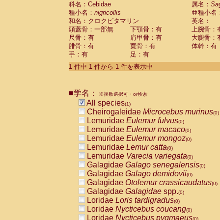
科名：Cebidae
Cebidae
Saguinus midas
属名：
Sa
(0)
種小名：
nigricollis
亜種小名
Cebidae
Saguinus mystax
(0)
和名：クロクビタマリン
英名：
Cebidae
Saguinus nigricollis
(1)
頭蓋骨：一部無
下顎骨：有
上腕骨：
Cebidae
Saguinus oedipus
(0)
尺骨：有
肩甲骨：有
大腿骨：
Cebidae
Saguinus weddelli
(0)
腓骨：有
寛骨：有
体幹：有
Cebidae
Saguinus
spp.
(0)
手：有
足：有
Cebidae
Aotus trivirgatus
(0)
Cebidae
Cebus albifrons
1 件中 1 件から 1 件を表示中
(0)
Cebidae
Cebus apella
(0)
Cebidae
Cebus capucinus
(0)
■学名：
Cebidae
Cebus nigrivittatus
※複数選択可・or検索
(0)
Cebidae
Cebus
spp.
All species
(0)
(1)
Cebidae
Saimiri boliviensis
Cheirogaleidae
Microcebus murinus
(0)
(0)
Cebidae
Saimiri sciureus
Lemuridae
Eulemur fulvus
(0)
(0)
Atelidae
Alouatta caraya
Lemuridae
Eulemur macaco
(0)
(0)
Atelidae
Alouatta fusca
Lemuridae
Eulemur mongoz
(0)
(0)
Atelidae
Alouatta seniculus
Lemuridae
Lemur catta
(0)
(0)
Atelidae
Alouatta
spp.
Lemuridae
Varecia variegata
(0)
(0)
Atelidae
Ateles belzebuth
Galagidae
Galago senegalensis
(0)
(0)
Atelidae
Ateles geoffroyi
Galagidae
Galago demidovii
(0)
(0)
Atelidae
Ateles paniscus
Galagidae
Otolemur crassicaudatus
(0)
(0)
Atelidae
Ateles
spp.
Galagidae
Galagidae
spp.
(0)
(0)
Atelidae
Lagothrix lagothricha
Loridae
Loris tardigradus
(0)
(0)
Atelidae
Lagothrix lagothricha cana
Loridae
Nycticebus coucang
(0)
(0)
Pitheciidae
Cacajao calvus rubicundu
Loridae
Nycticebus pygmaeus
(0)