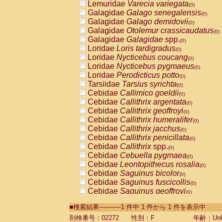
Lemuridae
Varecia variegata
(0)
Galagidae
Galago senegalensis
(0)
Galagidae
Galago demidovii
(0)
Galagidae
Otolemur crassicaudatus
(0)
Galagidae
Galagidae
spp.
(0)
Loridae
Loris tardigradus
(0)
Loridae
Nycticebus coucang
(0)
Loridae
Nycticebus pygmaeus
(0)
Loridae
Perodicticus potto
(0)
Tarsiidae
Tarsius syrichta
(0)
Cebidae
Callimico goeldii
(0)
Cebidae
Callithrix argentata
(0)
Cebidae
Callithrix geoffroyi
(0)
Cebidae
Callithrix humeralifer
(0)
Cebidae
Callithrix jacchus
(0)
Cebidae
Callithrix penicillata
(0)
Cebidae
Callithrix
spp.
(0)
Cebidae
Cebuella pygmaea
(0)
Cebidae
Leontopithecus rosalia
(0)
Cebidae
Saguinus bicolor
(0)
Cebidae
Saguinus fuscicollis
(0)
Cebidae
Saguinus geoffroyi
(0)
Cebidae
Saguinus imperator
(0)
■検索結果-----------1 件中 1 件から 1 件を表示中
Cebidae
Saguinus labiatus
(0)
Cebidae
Saguinus leucopus
剖検番号：02272
性別：F
年齢：Unk
(0)