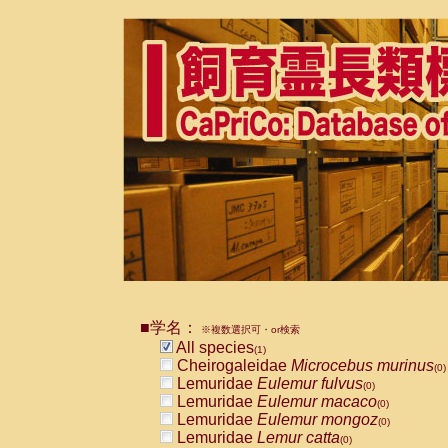
■学名：
※複数選択可・or検索
All species
(1)
Cheirogaleidae
Microcebus murinus
(0)
Lemuridae
Eulemur fulvus
(0)
Lemuridae
Eulemur macaco
(0)
Lemuridae
Eulemur mongoz
(0)
Lemuridae
Lemur catta
(0)