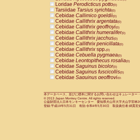
Pitheciidae
Callicebus cupreus
Loridae
Perodicticus potto
(0)
(0)
Pitheciidae
Callicebus donacophilus
Tarsiidae
Tarsius syrichta
(0
(0)
Pitheciidae
Callicebus moloch
Cebidae
Callimico goeldii
(0)
(0)
Pitheciidae
Callicebus torquatus
Cebidae
Callithrix argentata
(0)
(0)
Pitheciidae
Callicebus
spp.
Cebidae
Callithrix geoffroyi
(0)
(0)
Pitheciidae
Chiropotes satanas
Cebidae
Callithrix humeralifer
(0)
(0)
Pitheciidae
Pithecia monachus
Cebidae
Callithrix jacchus
(0)
(0)
Pitheciidae
Pithecia pithecia
Cebidae
Callithrix penicillata
(0)
(0)
Cercopithecidae
Cercocebus agilis
Cebidae
Callithrix
spp.
(0)
(0)
Cercopithecidae
Cercocebus galeritus
Cebidae
Cebuella pygmaea
(0)
Cercopithecidae
Cercocebus torquatu
Cebidae
Leontopithecus rosalia
(0)
Cercopithecidae
Cercocebus torquatus
Cebidae
Saguinus bicolor
(0)
Cercopithecidae
Cercocebus torquatu
Cebidae
Saguinus fuscicollis
(0)
Cercopithecidae
Cercocebus
hybrid
Cebidae
Saguinus geoffroyi
(0)
(0)
Cercopithecidae
Cercocebus
spp.
Cebidae
Saguinus imperator
(0)
(0)
Cercopithecidae
Lophocebus albigen
Cebidae
Saguinus labiatus
(0)
Cercopithecidae
Papio anubis
Cebidae
Saguinus leucopus
本データベース、並びに標本に関するお問い合わせはキュレーター・新宅勇太までお願い
(0)
(0)
© 2013 Japan Monkey Centre. All rights reserved.
Cercopithecidae
Papio cynocephalus
Cebidae
Saguinus midas
(
(0)
公益財団法人日本モンキーセンター 愛知県犬山市大字犬山字官林26番
Cercopithecidae
Papio hamadryas
Cebidae
Saguinus mystax
(0)
登録:平成19年5月31日 有効:令和4年5月30日 取扱責任者:綿貫宏
(0)
Cercopithecidae
Papio papio
Cebidae
Saguinus nigricollis
(0)
(1)
Cercopithecidae
Papio
spp.
Cebidae
Saguinus oedipus
(0)
(0)
Cercopithecidae
Mandrillus leucopha
Cebidae
Saguinus weddelli
(0)
Cercopithecidae
Mandrillus sphinx
Cebidae
Saguinus
spp.
(0)
(0)
Cercopithecidae
Theropithecus gelad
Cebidae
Aotus trivirgatus
(0)
Cercopithecidae
Macaca arctoides
Cebidae
Cebus albifrons
(0)
(0)