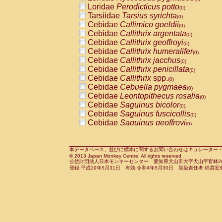
Pitheciidae
Callicebus cupreus
Loridae
Perodicticus potto
(0)
(0)
Pitheciidae
Callicebus donacophilus
Tarsiidae
Tarsius syrichta
(0
(0)
Pitheciidae
Callicebus moloch
Cebidae
Callimico goeldii
(0)
(0)
Pitheciidae
Callicebus torquatus
Cebidae
Callithrix argentata
(0)
(0)
Pitheciidae
Callicebus
spp.
Cebidae
Callithrix geoffroyi
(0)
(0)
Pitheciidae
Chiropotes satanas
Cebidae
Callithrix humeralifer
(0)
(0)
Pitheciidae
Pithecia monachus
Cebidae
Callithrix jacchus
(0)
(0)
Pitheciidae
Pithecia pithecia
Cebidae
Callithrix penicillata
(0)
(0)
Cercopithecidae
Cercocebus agilis
Cebidae
Callithrix
spp.
(0)
(0)
Cercopithecidae
Cercocebus galeritus
Cebidae
Cebuella pygmaea
(0)
Cercopithecidae
Cercocebus torquatu
Cebidae
Leontopithecus rosalia
(0)
Cercopithecidae
Cercocebus torquatus
Cebidae
Saguinus bicolor
(0)
Cercopithecidae
Cercocebus torquatu
Cebidae
Saguinus fuscicollis
(0)
Cercopithecidae
Cercocebus
hybrid
Cebidae
Saguinus geoffroyi
(0)
(0)
Cercopithecidae
Cercocebus
spp.
Cebidae
Saguinus imperator
(0)
(0)
Cercopithecidae
Lophocebus albigen
Cebidae
Saguinus labiatus
(0)
Cercopithecidae
Papio anubis
Cebidae
Saguinus leucopus
本データベース、並びに標本に関するお問い合わせはキュレーター・新宅勇太までお願い
(0)
(0)
© 2013 Japan Monkey Centre. All rights reserved.
Cercopithecidae
Papio cynocephalus
Cebidae
Saguinus midas
(
(0)
公益財団法人日本モンキーセンター 愛知県犬山市大字犬山字官林26番
Cercopithecidae
Papio hamadryas
Cebidae
Saguinus mystax
(0)
登録:平成19年5月31日 有効:令和4年5月30日 取扱責任者:綿貫宏
(0)
Cercopithecidae
Papio papio
Cebidae
Saguinus nigricollis
(0)
(1)
Cercopithecidae
Papio
spp.
Cebidae
Saguinus oedipus
(0)
(0)
Cercopithecidae
Mandrillus leucopha
Cebidae
Saguinus weddelli
(0)
Cercopithecidae
Mandrillus sphinx
Cebidae
Saguinus
spp.
(0)
(0)
Cercopithecidae
Theropithecus gelad
Cebidae
Aotus trivirgatus
(0)
Cercopithecidae
Macaca arctoides
Cebidae
Cebus albifrons
(0)
(0)