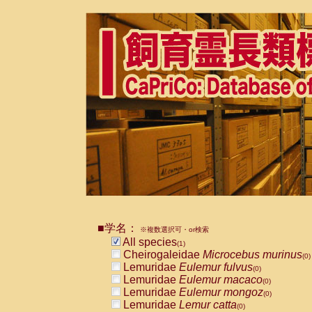
■学名：
※複数選択可・or検索
All species
(1)
Cheirogaleidae
Microcebus murinus
(0)
Lemuridae
Eulemur fulvus
(0)
Lemuridae
Eulemur macaco
(0)
Lemuridae
Eulemur mongoz
(0)
Lemuridae
Lemur catta
(0)