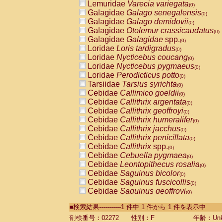
Lemuridae
Varecia variegata
(0)
Galagidae
Galago senegalensis
(0)
Galagidae
Galago demidovii
(0)
Galagidae
Otolemur crassicaudatus
(0)
Galagidae
Galagidae
spp.
(0)
Loridae
Loris tardigradus
(0)
Loridae
Nycticebus coucang
(0)
Loridae
Nycticebus pygmaeus
(0)
Loridae
Perodicticus potto
(0)
Tarsiidae
Tarsius syrichta
(0)
Cebidae
Callimico goeldii
(0)
Cebidae
Callithrix argentata
(0)
Cebidae
Callithrix geoffroyi
(0)
Cebidae
Callithrix humeralifer
(0)
Cebidae
Callithrix jacchus
(0)
Cebidae
Callithrix penicillata
(0)
Cebidae
Callithrix
spp.
(0)
Cebidae
Cebuella pygmaea
(0)
Cebidae
Leontopithecus rosalia
(0)
Cebidae
Saguinus bicolor
(0)
Cebidae
Saguinus fuscicollis
(0)
Cebidae
Saguinus geoffroyi
(0)
Cebidae
Saguinus imperator
(0)
■検索結果-----------1 件中 1 件から 1 件を表示中
Cebidae
Saguinus labiatus
(0)
Cebidae
Saguinus leucopus
剖検番号：02272
性別：F
年齢：Unk
(0)