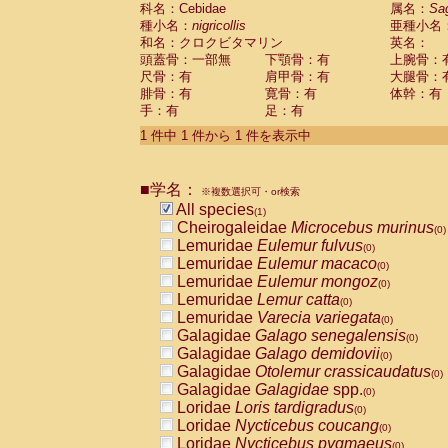
科名：Cebidae
Cebidae
Saguinus midas
属名：
Sa
(0)
種小名：
nigricollis
亜種小名
Cebidae
Saguinus mystax
(0)
和名：クロクビタマリン
英名：
Cebidae
Saguinus nigricollis
(1)
頭蓋骨：一部無
下顎骨：有
上腕骨：
Cebidae
Saguinus oedipus
(0)
尺骨：有
肩甲骨：有
大腿骨：
Cebidae
Saguinus weddelli
(0)
腓骨：有
寛骨：有
体幹：有
Cebidae
Saguinus
spp.
(0)
手：有
足：有
Cebidae
Aotus trivirgatus
(0)
Cebidae
Cebus albifrons
1 件中 1 件から 1 件を表示中
(0)
Cebidae
Cebus apella
(0)
Cebidae
Cebus capucinus
(0)
■学名：
Cebidae
Cebus nigrivittatus
※複数選択可・or検索
(0)
Cebidae
Cebus
spp.
All species
(0)
(1)
Cebidae
Saimiri boliviensis
Cheirogaleidae
Microcebus murinus
(0)
(0)
Cebidae
Saimiri sciureus
Lemuridae
Eulemur fulvus
(0)
(0)
Atelidae
Alouatta caraya
Lemuridae
Eulemur macaco
(0)
(0)
Atelidae
Alouatta fusca
Lemuridae
Eulemur mongoz
(0)
(0)
Atelidae
Alouatta seniculus
Lemuridae
Lemur catta
(0)
(0)
Atelidae
Alouatta
spp.
Lemuridae
Varecia variegata
(0)
(0)
Atelidae
Ateles belzebuth
Galagidae
Galago senegalensis
(0)
(0)
Atelidae
Ateles geoffroyi
Galagidae
Galago demidovii
(0)
(0)
Atelidae
Ateles paniscus
Galagidae
Otolemur crassicaudatus
(0)
(0)
Atelidae
Ateles
spp.
Galagidae
Galagidae
spp.
(0)
(0)
Atelidae
Lagothrix lagothricha
Loridae
Loris tardigradus
(0)
(0)
Atelidae
Lagothrix lagothricha cana
Loridae
Nycticebus coucang
(0)
(0)
Pitheciidae
Cacajao calvus rubicundu
Loridae
Nycticebus pygmaeus
(0)