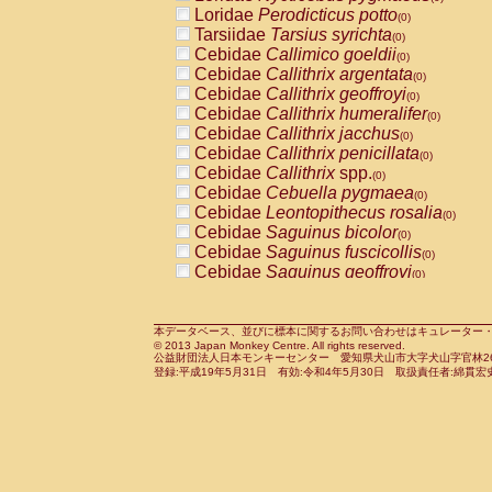
Pitheciidae
Callicebus cupreus
Loridae
Perodicticus potto
(0)
(0)
Pitheciidae
Callicebus donacophilus
Tarsiidae
Tarsius syrichta
(0
(0)
Pitheciidae
Callicebus moloch
Cebidae
Callimico goeldii
(0)
(0)
Pitheciidae
Callicebus torquatus
Cebidae
Callithrix argentata
(0)
(0)
Pitheciidae
Callicebus
spp.
Cebidae
Callithrix geoffroyi
(0)
(0)
Pitheciidae
Chiropotes satanas
Cebidae
Callithrix humeralifer
(0)
(0)
Pitheciidae
Pithecia monachus
Cebidae
Callithrix jacchus
(0)
(0)
Pitheciidae
Pithecia pithecia
Cebidae
Callithrix penicillata
(0)
(0)
Cercopithecidae
Cercocebus agilis
Cebidae
Callithrix
spp.
(0)
(0)
Cercopithecidae
Cercocebus galeritus
Cebidae
Cebuella pygmaea
(0)
Cercopithecidae
Cercocebus torquatu
Cebidae
Leontopithecus rosalia
(0)
Cercopithecidae
Cercocebus torquatus
Cebidae
Saguinus bicolor
(0)
Cercopithecidae
Cercocebus torquatu
Cebidae
Saguinus fuscicollis
(0)
Cercopithecidae
Cercocebus
hybrid
Cebidae
Saguinus geoffroyi
(0)
(0)
Cercopithecidae
Cercocebus
spp.
Cebidae
Saguinus imperator
(0)
(0)
Cercopithecidae
Lophocebus albigen
Cebidae
Saguinus labiatus
(0)
Cercopithecidae
Papio anubis
Cebidae
Saguinus leucopus
本データベース、並びに標本に関するお問い合わせはキュレーター・新宅勇太までお願い
(0)
(0)
© 2013 Japan Monkey Centre. All rights reserved.
Cercopithecidae
Papio cynocephalus
Cebidae
Saguinus midas
(
(0)
公益財団法人日本モンキーセンター 愛知県犬山市大字犬山字官林26番
Cercopithecidae
Papio hamadryas
Cebidae
Saguinus mystax
(0)
登録:平成19年5月31日 有効:令和4年5月30日 取扱責任者:綿貫宏
(0)
Cercopithecidae
Papio papio
Cebidae
Saguinus nigricollis
(0)
(0)
Cercopithecidae
Papio
spp.
Cebidae
Saguinus oedipus
(0)
(1)
Cercopithecidae
Mandrillus leucopha
Cebidae
Saguinus weddelli
(0)
Cercopithecidae
Mandrillus sphinx
Cebidae
Saguinus
spp.
(0)
(0)
Cercopithecidae
Theropithecus gelad
Cebidae
Aotus trivirgatus
(0)
Cercopithecidae
Macaca arctoides
Cebidae
Cebus albifrons
(0)
(0)