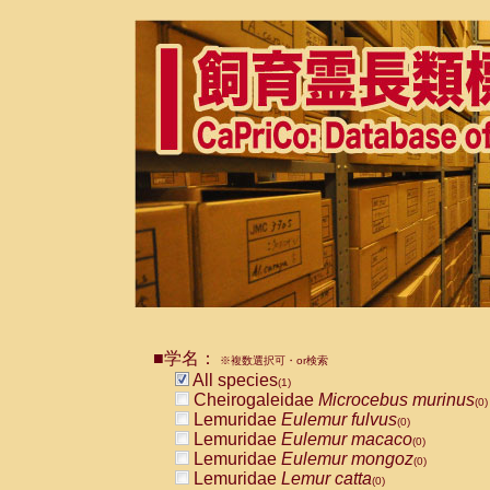
■学名：
※複数選択可・or検索
All species
(1)
Cheirogaleidae
Microcebus murinus
(0)
Lemuridae
Eulemur fulvus
(0)
Lemuridae
Eulemur macaco
(0)
Lemuridae
Eulemur mongoz
(0)
Lemuridae
Lemur catta
(0)