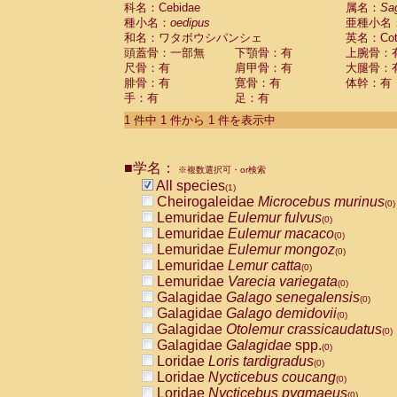
科名：Cebidae
Cebidae
Saguinus midas
属名：
Sa
(0)
種小名：
oedipus
亜種小名
Cebidae
Saguinus mystax
(0)
和名：ワタボウシパンシェ
英名：Cotto
Cebidae
Saguinus nigricollis
(0)
頭蓋骨：一部無
下顎骨：有
上腕骨：
Cebidae
Saguinus oedipus
(1)
尺骨：有
肩甲骨：有
大腿骨：
Cebidae
Saguinus weddelli
(0)
腓骨：有
寛骨：有
体幹：有
Cebidae
Saguinus
spp.
(0)
手：有
足：有
Cebidae
Aotus trivirgatus
(0)
Cebidae
Cebus albifrons
1 件中 1 件から 1 件を表示中
(0)
Cebidae
Cebus apella
(0)
Cebidae
Cebus capucinus
(0)
■学名：
Cebidae
Cebus nigrivittatus
※複数選択可・or検索
(0)
Cebidae
Cebus
spp.
All species
(0)
(1)
Cebidae
Saimiri boliviensis
Cheirogaleidae
Microcebus murinus
(0)
(0)
Cebidae
Saimiri sciureus
Lemuridae
Eulemur fulvus
(0)
(0)
Atelidae
Alouatta caraya
Lemuridae
Eulemur macaco
(0)
(0)
Atelidae
Alouatta fusca
Lemuridae
Eulemur mongoz
(0)
(0)
Atelidae
Alouatta seniculus
Lemuridae
Lemur catta
(0)
(0)
Atelidae
Alouatta
spp.
Lemuridae
Varecia variegata
(0)
(0)
Atelidae
Ateles belzebuth
Galagidae
Galago senegalensis
(0)
(0)
Atelidae
Ateles geoffroyi
Galagidae
Galago demidovii
(0)
(0)
Atelidae
Ateles paniscus
Galagidae
Otolemur crassicaudatus
(0)
(0)
Atelidae
Ateles
spp.
Galagidae
Galagidae
spp.
(0)
(0)
Atelidae
Lagothrix lagothricha
Loridae
Loris tardigradus
(0)
(0)
Atelidae
Lagothrix lagothricha cana
Loridae
Nycticebus coucang
(0)
(0)
Pitheciidae
Cacajao calvus rubicundu
Loridae
Nycticebus pygmaeus
(0)