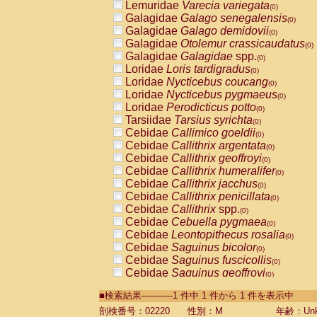
Lemuridae
Varecia variegata
(0)
Galagidae
Galago senegalensis
(0)
Galagidae
Galago demidovii
(0)
Galagidae
Otolemur crassicaudatus
(0)
Galagidae
Galagidae
spp.
(0)
Loridae
Loris tardigradus
(0)
Loridae
Nycticebus coucang
(0)
Loridae
Nycticebus pygmaeus
(0)
Loridae
Perodicticus potto
(0)
Tarsiidae
Tarsius syrichta
(0)
Cebidae
Callimico goeldii
(0)
Cebidae
Callithrix argentata
(0)
Cebidae
Callithrix geoffroyi
(0)
Cebidae
Callithrix humeralifer
(0)
Cebidae
Callithrix jacchus
(0)
Cebidae
Callithrix penicillata
(0)
Cebidae
Callithrix
spp.
(0)
Cebidae
Cebuella pygmaea
(0)
Cebidae
Leontopithecus rosalia
(0)
Cebidae
Saguinus bicolor
(0)
Cebidae
Saguinus fuscicollis
(0)
Cebidae
Saguinus geoffroyi
(0)
Cebidae
Saguinus imperator
(0)
■検索結果-----------1 件中 1 件から 1 件を表示中
Cebidae
Saguinus labiatus
(0)
Cebidae
Saguinus leucopus
剖検番号：02220
性別：M
年齢：Unk
(0)