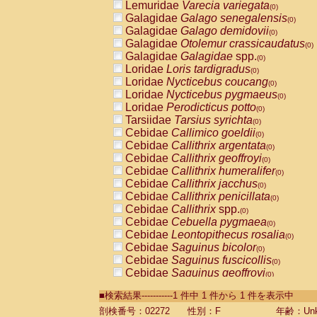
Lemuridae
Varecia variegata
(0)
Galagidae
Galago senegalensis
(0)
Galagidae
Galago demidovii
(0)
Galagidae
Otolemur crassicaudatus
(0)
Galagidae
Galagidae
spp.
(0)
Loridae
Loris tardigradus
(0)
Loridae
Nycticebus coucang
(0)
Loridae
Nycticebus pygmaeus
(0)
Loridae
Perodicticus potto
(0)
Tarsiidae
Tarsius syrichta
(0)
Cebidae
Callimico goeldii
(0)
Cebidae
Callithrix argentata
(0)
Cebidae
Callithrix geoffroyi
(0)
Cebidae
Callithrix humeralifer
(0)
Cebidae
Callithrix jacchus
(0)
Cebidae
Callithrix penicillata
(0)
Cebidae
Callithrix
spp.
(0)
Cebidae
Cebuella pygmaea
(0)
Cebidae
Leontopithecus rosalia
(0)
Cebidae
Saguinus bicolor
(0)
Cebidae
Saguinus fuscicollis
(0)
Cebidae
Saguinus geoffroyi
(0)
Cebidae
Saguinus imperator
(0)
■検索結果-----------1 件中 1 件から 1 件を表示中
Cebidae
Saguinus labiatus
(0)
Cebidae
Saguinus leucopus
剖検番号：02272
性別：F
年齢：Unk
(0)