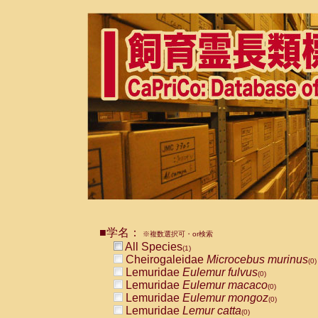
■学名：
※複数選択可・or検索
All Species
(1)
Cheirogaleidae
Microcebus murinus
(0)
Lemuridae
Eulemur fulvus
(0)
Lemuridae
Eulemur macaco
(0)
Lemuridae
Eulemur mongoz
(0)
Lemuridae
Lemur catta
(0)