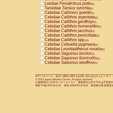
Pitheciidae
Callicebus cupreus
Loridae
Perodicticus potto
(0)
(0)
Pitheciidae
Callicebus donacophilus
Tarsiidae
Tarsius syrichta
(0
(0)
Pitheciidae
Callicebus moloch
Cebidae
Callimico goeldii
(0)
(0)
Pitheciidae
Callicebus torquatus
Cebidae
Callithrix argentata
(0)
(0)
Pitheciidae
Callicebus
spp.
Cebidae
Callithrix geoffroyi
(0)
(0)
Pitheciidae
Chiropotes satanas
Cebidae
Callithrix humeralifer
(0)
(0)
Pitheciidae
Pithecia monachus
Cebidae
Callithrix jacchus
(0)
(0)
Pitheciidae
Pithecia pithecia
Cebidae
Callithrix penicillata
(0)
(0)
Cercopithecidae
Cercocebus agilis
Cebidae
Callithrix
spp.
(0)
(0)
Cercopithecidae
Cercocebus galeritus
Cebidae
Cebuella pygmaea
(0)
Cercopithecidae
Cercocebus torquatu
Cebidae
Leontopithecus rosalia
(0)
Cercopithecidae
Cercocebus torquatus
Cebidae
Saguinus bicolor
(0)
Cercopithecidae
Cercocebus torquatu
Cebidae
Saguinus fuscicollis
(0)
Cercopithecidae
Cercocebus
hybrid
Cebidae
Saguinus geoffroyi
(0)
(0)
Cercopithecidae
Cercocebus
spp.
Cebidae
Saguinus imperator
(0)
(0)
Cercopithecidae
Lophocebus albigen
Cebidae
Saguinus labiatus
(0)
Cercopithecidae
Papio anubis
Cebidae
Saguinus leucopus
本データベース、並びに標本に関するお問い合わせはキュレーター・新宅勇太までお願い
(0)
(0)
© 2013 Japan Monkey Centre. All rights reserved.
Cercopithecidae
Papio cynocephalus
Cebidae
Saguinus midas
(
(0)
公益財団法人日本モンキーセンター 愛知県犬山市大字犬山字官林26番
Cercopithecidae
Papio hamadryas
Cebidae
Saguinus mystax
(0)
登録:平成19年5月31日 有効:令和4年5月30日 取扱責任者:綿貫宏
(0)
Cercopithecidae
Papio papio
Cebidae
Saguinus nigricollis
(0)
(1)
Cercopithecidae
Papio
spp.
Cebidae
Saguinus oedipus
(0)
(0)
Cercopithecidae
Mandrillus leucopha
Cebidae
Saguinus weddelli
(0)
Cercopithecidae
Mandrillus sphinx
Cebidae
Saguinus
spp.
(0)
(0)
Cercopithecidae
Theropithecus gelad
Cebidae
Aotus trivirgatus
(0)
Cercopithecidae
Macaca arctoides
Cebidae
Cebus albifrons
(0)
(0)