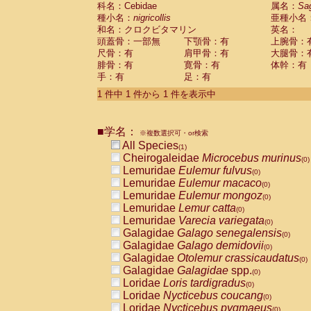
科名：Cebidae
Cebidae
Saguinus midas
属名：
Sa
(0)
種小名：
nigricollis
亜種小名
Cebidae
Saguinus mystax
(0)
和名：クロクビタマリン
英名：
Cebidae
Saguinus nigricollis
(1)
頭蓋骨：一部無
下顎骨：有
上腕骨：
Cebidae
Saguinus oedipus
(0)
尺骨：有
肩甲骨：有
大腿骨：
Cebidae
Saguinus weddelli
(0)
腓骨：有
寛骨：有
体幹：有
Cebidae
Saguinus
spp.
(0)
手：有
足：有
Cebidae
Aotus trivirgatus
(0)
Cebidae
Cebus albifrons
1 件中 1 件から 1 件を表示中
(0)
Cebidae
Cebus apella
(0)
Cebidae
Cebus capucinus
(0)
■学名：
Cebidae
Cebus nigrivittatus
※複数選択可・or検索
(0)
Cebidae
Cebus
spp.
All Species
(0)
(1)
Cebidae
Saimiri boliviensis
Cheirogaleidae
Microcebus murinus
(0)
(0)
Cebidae
Saimiri sciureus
Lemuridae
Eulemur fulvus
(0)
(0)
Atelidae
Alouatta caraya
Lemuridae
Eulemur macaco
(0)
(0)
Atelidae
Alouatta fusca
Lemuridae
Eulemur mongoz
(0)
(0)
Atelidae
Alouatta seniculus
Lemuridae
Lemur catta
(0)
(0)
Atelidae
Alouatta
spp.
Lemuridae
Varecia variegata
(0)
(0)
Atelidae
Ateles belzebuth
Galagidae
Galago senegalensis
(0)
(0)
Atelidae
Ateles geoffroyi
Galagidae
Galago demidovii
(0)
(0)
Atelidae
Ateles paniscus
Galagidae
Otolemur crassicaudatus
(0)
(0)
Atelidae
Ateles
spp.
Galagidae
Galagidae
spp.
(0)
(0)
Atelidae
Lagothrix lagothricha
Loridae
Loris tardigradus
(0)
(0)
Atelidae
Lagothrix lagothricha cana
Loridae
Nycticebus coucang
(0)
(0)
Pitheciidae
Cacajao calvus rubicundu
Loridae
Nycticebus pygmaeus
(0)