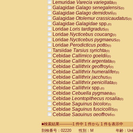
Lemuridae
Varecia variegata
(0)
Galagidae
Galago senegalensis
(0)
Galagidae
Galago demidovii
(0)
Galagidae
Otolemur crassicaudatus
(0)
Galagidae
Galagidae
spp.
(0)
Loridae
Loris tardigradus
(0)
Loridae
Nycticebus coucang
(0)
Loridae
Nycticebus pygmaeus
(0)
Loridae
Perodicticus potto
(0)
Tarsiidae
Tarsius syrichta
(0)
Cebidae
Callimico goeldii
(0)
Cebidae
Callithrix argentata
(0)
Cebidae
Callithrix geoffroyi
(0)
Cebidae
Callithrix humeralifer
(0)
Cebidae
Callithrix jacchus
(0)
Cebidae
Callithrix penicillata
(0)
Cebidae
Callithrix
spp.
(0)
Cebidae
Cebuella pygmaea
(0)
Cebidae
Leontopithecus rosalia
(0)
Cebidae
Saguinus bicolor
(0)
Cebidae
Saguinus fuscicollis
(0)
Cebidae
Saguinus geoffroyi
(0)
Cebidae
Saguinus imperator
(0)
■検索結果-----------1 件中 1 件から 1 件を表示中
Cebidae
Saguinus labiatus
(0)
Cebidae
Saguinus leucopus
剖検番号：02220
性別：M
年齢：Unk
(0)