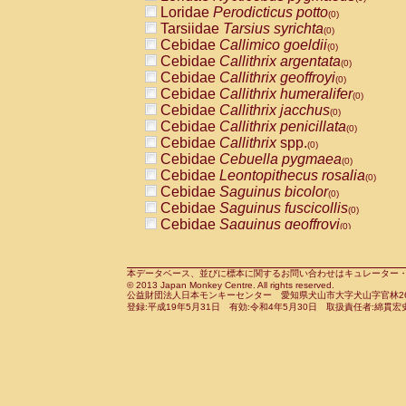
Pitheciidae
Callicebus cupreus
Loridae
Perodicticus potto
(0)
(0)
Pitheciidae
Callicebus donacophilus
Tarsiidae
Tarsius syrichta
(0
(0)
Pitheciidae
Callicebus moloch
Cebidae
Callimico goeldii
(0)
(0)
Pitheciidae
Callicebus torquatus
Cebidae
Callithrix argentata
(0)
(0)
Pitheciidae
Callicebus
spp.
Cebidae
Callithrix geoffroyi
(0)
(0)
Pitheciidae
Chiropotes satanas
Cebidae
Callithrix humeralifer
(0)
(0)
Pitheciidae
Pithecia monachus
Cebidae
Callithrix jacchus
(0)
(0)
Pitheciidae
Pithecia pithecia
Cebidae
Callithrix penicillata
(0)
(0)
Cercopithecidae
Cercocebus agilis
Cebidae
Callithrix
spp.
(0)
(0)
Cercopithecidae
Cercocebus galeritus
Cebidae
Cebuella pygmaea
(0)
Cercopithecidae
Cercocebus torquatu
Cebidae
Leontopithecus rosalia
(0)
Cercopithecidae
Cercocebus torquatus
Cebidae
Saguinus bicolor
(0)
Cercopithecidae
Cercocebus torquatu
Cebidae
Saguinus fuscicollis
(0)
Cercopithecidae
Cercocebus
hybrid
Cebidae
Saguinus geoffroyi
(0)
(0)
Cercopithecidae
Cercocebus
spp.
Cebidae
Saguinus imperator
(0)
(0)
Cercopithecidae
Lophocebus albigen
Cebidae
Saguinus labiatus
(0)
Cercopithecidae
Papio anubis
Cebidae
Saguinus leucopus
本データベース、並びに標本に関するお問い合わせはキュレーター・新宅勇太までお願い
(0)
(0)
© 2013 Japan Monkey Centre. All rights reserved.
Cercopithecidae
Papio cynocephalus
Cebidae
Saguinus midas
(
(0)
公益財団法人日本モンキーセンター 愛知県犬山市大字犬山字官林26番
Cercopithecidae
Papio hamadryas
Cebidae
Saguinus mystax
(0)
登録:平成19年5月31日 有効:令和4年5月30日 取扱責任者:綿貫宏
(0)
Cercopithecidae
Papio papio
Cebidae
Saguinus nigricollis
(0)
(0)
Cercopithecidae
Papio
spp.
Cebidae
Saguinus oedipus
(0)
(1)
Cercopithecidae
Mandrillus leucopha
Cebidae
Saguinus weddelli
(0)
Cercopithecidae
Mandrillus sphinx
Cebidae
Saguinus
spp.
(0)
(0)
Cercopithecidae
Theropithecus gelad
Cebidae
Aotus trivirgatus
(0)
Cercopithecidae
Macaca arctoides
Cebidae
Cebus albifrons
(0)
(0)