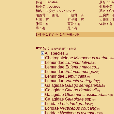
科名：Cebidae
Cebidae
Saguinus midas
属名：
Sa
(0)
種小名：
oedipus
亜種小名
Cebidae
Saguinus mystax
(0)
和名：ワタボウシパンシェ
英名：Cotto
Cebidae
Saguinus nigricollis
(0)
頭蓋骨：一部無
下顎骨：有
上腕骨：
Cebidae
Saguinus oedipus
(1)
尺骨：有
肩甲骨：有
大腿骨：
Cebidae
Saguinus weddelli
(0)
腓骨：有
寛骨：有
体幹：有
Cebidae
Saguinus
spp.
(0)
手：有
足：有
Cebidae
Aotus trivirgatus
(0)
Cebidae
Cebus albifrons
1 件中 1 件から 1 件を表示中
(0)
Cebidae
Cebus apella
(0)
Cebidae
Cebus capucinus
(0)
■学名：
Cebidae
Cebus nigrivittatus
※複数選択可・or検索
(0)
Cebidae
Cebus
spp.
All species
(0)
(1)
Cebidae
Saimiri boliviensis
Cheirogaleidae
Microcebus murinus
(0)
(0)
Cebidae
Saimiri sciureus
Lemuridae
Eulemur fulvus
(0)
(0)
Atelidae
Alouatta caraya
Lemuridae
Eulemur macaco
(0)
(0)
Atelidae
Alouatta fusca
Lemuridae
Eulemur mongoz
(0)
(0)
Atelidae
Alouatta seniculus
Lemuridae
Lemur catta
(0)
(0)
Atelidae
Alouatta
spp.
Lemuridae
Varecia variegata
(0)
(0)
Atelidae
Ateles belzebuth
Galagidae
Galago senegalensis
(0)
(0)
Atelidae
Ateles geoffroyi
Galagidae
Galago demidovii
(0)
(0)
Atelidae
Ateles paniscus
Galagidae
Otolemur crassicaudatus
(0)
(0)
Atelidae
Ateles
spp.
Galagidae
Galagidae
spp.
(0)
(0)
Atelidae
Lagothrix lagothricha
Loridae
Loris tardigradus
(0)
(0)
Atelidae
Lagothrix lagothricha cana
Loridae
Nycticebus coucang
(0)
(0)
Pitheciidae
Cacajao calvus rubicundu
Loridae
Nycticebus pygmaeus
(0)