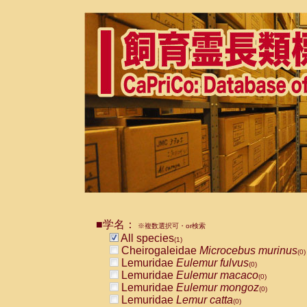
■学名：
※複数選択可・or検索
All species
(1)
Cheirogaleidae
Microcebus murinus
(0)
Lemuridae
Eulemur fulvus
(0)
Lemuridae
Eulemur macaco
(0)
Lemuridae
Eulemur mongoz
(0)
Lemuridae
Lemur catta
(0)