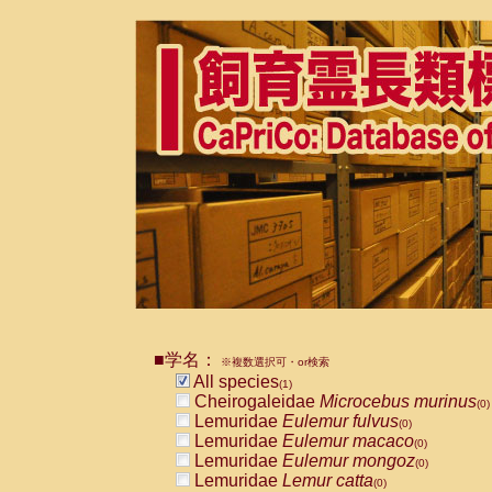
■学名：
※複数選択可・or検索
All species
(1)
Cheirogaleidae
Microcebus murinus
(0)
Lemuridae
Eulemur fulvus
(0)
Lemuridae
Eulemur macaco
(0)
Lemuridae
Eulemur mongoz
(0)
Lemuridae
Lemur catta
(0)