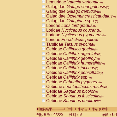
Lemuridae
Varecia variegata
(0)
Galagidae
Galago senegalensis
(0)
Galagidae
Galago demidovii
(0)
Galagidae
Otolemur crassicaudatus
(0)
Galagidae
Galagidae
spp.
(0)
Loridae
Loris tardigradus
(0)
Loridae
Nycticebus coucang
(0)
Loridae
Nycticebus pygmaeus
(0)
Loridae
Perodicticus potto
(0)
Tarsiidae
Tarsius syrichta
(0)
Cebidae
Callimico goeldii
(0)
Cebidae
Callithrix argentata
(0)
Cebidae
Callithrix geoffroyi
(0)
Cebidae
Callithrix humeralifer
(0)
Cebidae
Callithrix jacchus
(0)
Cebidae
Callithrix penicillata
(0)
Cebidae
Callithrix
spp.
(0)
Cebidae
Cebuella pygmaea
(0)
Cebidae
Leontopithecus rosalia
(0)
Cebidae
Saguinus bicolor
(0)
Cebidae
Saguinus fuscicollis
(0)
Cebidae
Saguinus geoffroyi
(0)
Cebidae
Saguinus imperator
(0)
■検索結果-----------1 件中 1 件から 1 件を表示中
Cebidae
Saguinus labiatus
(0)
Cebidae
Saguinus leucopus
剖検番号：02220
性別：M
年齢：Unk
(0)