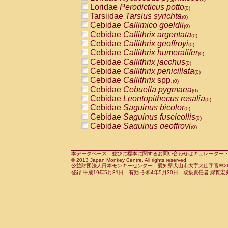
Pitheciidae
Callicebus cupreus
Loridae
Perodicticus potto
(0)
(0)
Pitheciidae
Callicebus donacophilus
Tarsiidae
Tarsius syrichta
(0
(0)
Pitheciidae
Callicebus moloch
Cebidae
Callimico goeldii
(0)
(0)
Pitheciidae
Callicebus torquatus
Cebidae
Callithrix argentata
(0)
(0)
Pitheciidae
Callicebus
spp.
Cebidae
Callithrix geoffroyi
(0)
(0)
Pitheciidae
Chiropotes satanas
Cebidae
Callithrix humeralifer
(0)
(0)
Pitheciidae
Pithecia monachus
Cebidae
Callithrix jacchus
(0)
(0)
Pitheciidae
Pithecia pithecia
Cebidae
Callithrix penicillata
(0)
(0)
Cercopithecidae
Cercocebus agilis
Cebidae
Callithrix
spp.
(0)
(0)
Cercopithecidae
Cercocebus galeritus
Cebidae
Cebuella pygmaea
(0)
Cercopithecidae
Cercocebus torquatu
Cebidae
Leontopithecus rosalia
(0)
Cercopithecidae
Cercocebus torquatus
Cebidae
Saguinus bicolor
(0)
Cercopithecidae
Cercocebus torquatu
Cebidae
Saguinus fuscicollis
(0)
Cercopithecidae
Cercocebus
hybrid
Cebidae
Saguinus geoffroyi
(0)
(0)
Cercopithecidae
Cercocebus
spp.
Cebidae
Saguinus imperator
(0)
(0)
Cercopithecidae
Lophocebus albigen
Cebidae
Saguinus labiatus
(0)
Cercopithecidae
Papio anubis
Cebidae
Saguinus leucopus
本データベース、並びに標本に関するお問い合わせはキュレーター・新宅勇太までお願い
(0)
(0)
© 2013 Japan Monkey Centre. All rights reserved.
Cercopithecidae
Papio cynocephalus
Cebidae
Saguinus midas
(
(0)
公益財団法人日本モンキーセンター 愛知県犬山市大字犬山字官林26番
Cercopithecidae
Papio hamadryas
Cebidae
Saguinus mystax
(0)
登録:平成19年5月31日 有効:令和4年5月30日 取扱責任者:綿貫宏
(0)
Cercopithecidae
Papio papio
Cebidae
Saguinus nigricollis
(0)
(0)
Cercopithecidae
Papio
spp.
Cebidae
Saguinus oedipus
(0)
(1)
Cercopithecidae
Mandrillus leucopha
Cebidae
Saguinus weddelli
(0)
Cercopithecidae
Mandrillus sphinx
Cebidae
Saguinus
spp.
(0)
(0)
Cercopithecidae
Theropithecus gelad
Cebidae
Aotus trivirgatus
(0)
Cercopithecidae
Macaca arctoides
Cebidae
Cebus albifrons
(0)
(0)