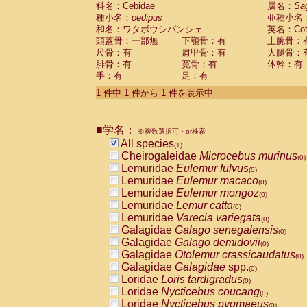
科名：Cebidae
Cebidae
Saguinus midas
属名：
Sa
(0)
種小名：
oedipus
亜種小名
Cebidae
Saguinus mystax
(0)
和名：ワタボウシパンシェ
英名：Cotto
Cebidae
Saguinus nigricollis
(0)
頭蓋骨：一部無
下顎骨：有
上腕骨：
Cebidae
Saguinus oedipus
(1)
尺骨：有
肩甲骨：有
大腿骨：
Cebidae
Saguinus weddelli
(0)
腓骨：有
寛骨：有
体幹：有
Cebidae
Saguinus
spp.
(0)
手：有
足：有
Cebidae
Aotus trivirgatus
(0)
Cebidae
Cebus albifrons
1 件中 1 件から 1 件を表示中
(0)
Cebidae
Cebus apella
(0)
Cebidae
Cebus capucinus
(0)
■学名：
Cebidae
Cebus nigrivittatus
※複数選択可・or検索
(0)
Cebidae
Cebus
spp.
All species
(0)
(1)
Cebidae
Saimiri boliviensis
Cheirogaleidae
Microcebus murinus
(0)
(0)
Cebidae
Saimiri sciureus
Lemuridae
Eulemur fulvus
(0)
(0)
Atelidae
Alouatta caraya
Lemuridae
Eulemur macaco
(0)
(0)
Atelidae
Alouatta fusca
Lemuridae
Eulemur mongoz
(0)
(0)
Atelidae
Alouatta seniculus
Lemuridae
Lemur catta
(0)
(0)
Atelidae
Alouatta
spp.
Lemuridae
Varecia variegata
(0)
(0)
Atelidae
Ateles belzebuth
Galagidae
Galago senegalensis
(0)
(0)
Atelidae
Ateles geoffroyi
Galagidae
Galago demidovii
(0)
(0)
Atelidae
Ateles paniscus
Galagidae
Otolemur crassicaudatus
(0)
(0)
Atelidae
Ateles
spp.
Galagidae
Galagidae
spp.
(0)
(0)
Atelidae
Lagothrix lagothricha
Loridae
Loris tardigradus
(0)
(0)
Atelidae
Lagothrix lagothricha cana
Loridae
Nycticebus coucang
(0)
(0)
Pitheciidae
Cacajao calvus rubicundu
Loridae
Nycticebus pygmaeus
(0)