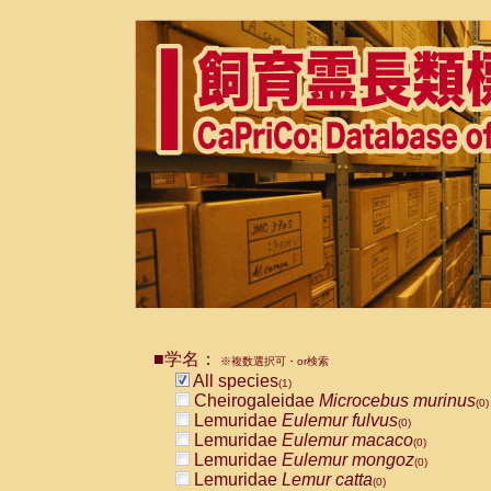
■学名：
※複数選択可・or検索
All species
(1)
Cheirogaleidae
Microcebus murinus
(0)
Lemuridae
Eulemur fulvus
(0)
Lemuridae
Eulemur macaco
(0)
Lemuridae
Eulemur mongoz
(0)
Lemuridae
Lemur catta
(0)