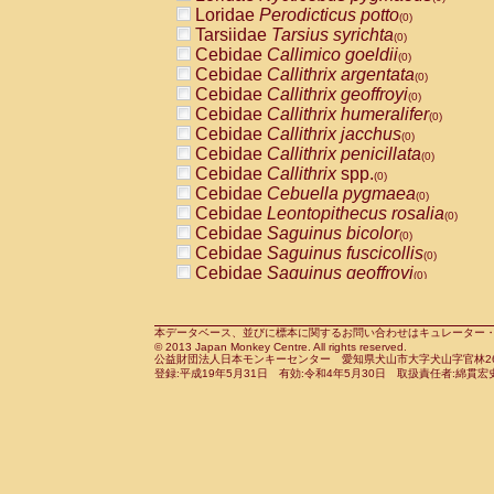
Pitheciidae
Callicebus cupreus
Loridae
Perodicticus potto
(0)
(0)
Pitheciidae
Callicebus donacophilus
Tarsiidae
Tarsius syrichta
(0
(0)
Pitheciidae
Callicebus moloch
Cebidae
Callimico goeldii
(0)
(0)
Pitheciidae
Callicebus torquatus
Cebidae
Callithrix argentata
(0)
(0)
Pitheciidae
Callicebus
spp.
Cebidae
Callithrix geoffroyi
(0)
(0)
Pitheciidae
Chiropotes satanas
Cebidae
Callithrix humeralifer
(0)
(0)
Pitheciidae
Pithecia monachus
Cebidae
Callithrix jacchus
(0)
(0)
Pitheciidae
Pithecia pithecia
Cebidae
Callithrix penicillata
(0)
(0)
Cercopithecidae
Cercocebus agilis
Cebidae
Callithrix
spp.
(0)
(0)
Cercopithecidae
Cercocebus galeritus
Cebidae
Cebuella pygmaea
(0)
Cercopithecidae
Cercocebus torquatu
Cebidae
Leontopithecus rosalia
(0)
Cercopithecidae
Cercocebus torquatus
Cebidae
Saguinus bicolor
(0)
Cercopithecidae
Cercocebus torquatu
Cebidae
Saguinus fuscicollis
(0)
Cercopithecidae
Cercocebus
hybrid
Cebidae
Saguinus geoffroyi
(0)
(0)
Cercopithecidae
Cercocebus
spp.
Cebidae
Saguinus imperator
(0)
(0)
Cercopithecidae
Lophocebus albigen
Cebidae
Saguinus labiatus
(0)
Cercopithecidae
Papio anubis
Cebidae
Saguinus leucopus
本データベース、並びに標本に関するお問い合わせはキュレーター・新宅勇太までお願い
(0)
(0)
© 2013 Japan Monkey Centre. All rights reserved.
Cercopithecidae
Papio cynocephalus
Cebidae
Saguinus midas
(
(0)
公益財団法人日本モンキーセンター 愛知県犬山市大字犬山字官林26番
Cercopithecidae
Papio hamadryas
Cebidae
Saguinus mystax
(0)
登録:平成19年5月31日 有効:令和4年5月30日 取扱責任者:綿貫宏
(0)
Cercopithecidae
Papio papio
Cebidae
Saguinus nigricollis
(0)
(0)
Cercopithecidae
Papio
spp.
Cebidae
Saguinus oedipus
(0)
(1)
Cercopithecidae
Mandrillus leucopha
Cebidae
Saguinus weddelli
(0)
Cercopithecidae
Mandrillus sphinx
Cebidae
Saguinus
spp.
(0)
(0)
Cercopithecidae
Theropithecus gelad
Cebidae
Aotus trivirgatus
(0)
Cercopithecidae
Macaca arctoides
Cebidae
Cebus albifrons
(0)
(0)