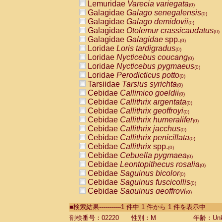
Lemuridae
Varecia variegata
(0)
Galagidae
Galago senegalensis
(0)
Galagidae
Galago demidovii
(0)
Galagidae
Otolemur crassicaudatus
(0)
Galagidae
Galagidae
spp.
(0)
Loridae
Loris tardigradus
(0)
Loridae
Nycticebus coucang
(0)
Loridae
Nycticebus pygmaeus
(0)
Loridae
Perodicticus potto
(0)
Tarsiidae
Tarsius syrichta
(0)
Cebidae
Callimico goeldii
(0)
Cebidae
Callithrix argentata
(0)
Cebidae
Callithrix geoffroyi
(0)
Cebidae
Callithrix humeralifer
(0)
Cebidae
Callithrix jacchus
(0)
Cebidae
Callithrix penicillata
(0)
Cebidae
Callithrix
spp.
(0)
Cebidae
Cebuella pygmaea
(0)
Cebidae
Leontopithecus rosalia
(0)
Cebidae
Saguinus bicolor
(0)
Cebidae
Saguinus fuscicollis
(0)
Cebidae
Saguinus geoffroyi
(0)
Cebidae
Saguinus imperator
(0)
■検索結果-----------1 件中 1 件から 1 件を表示中
Cebidae
Saguinus labiatus
(0)
Cebidae
Saguinus leucopus
剖検番号：02220
性別：M
年齢：Unk
(0)