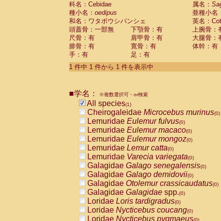
科名：Cebidae
Cebidae
Saguinus midas
属名：
Sa
(0)
種小名：
oedipus
亜種小名
Cebidae
Saguinus mystax
(0)
和名：ワタボウシパンシェ
英名：Cotto
Cebidae
Saguinus nigricollis
(0)
頭蓋骨：一部無
下顎骨：有
上腕骨：
Cebidae
Saguinus oedipus
(1)
尺骨：有
肩甲骨：有
大腿骨：
Cebidae
Saguinus weddelli
(0)
腓骨：有
寛骨：有
体幹：有
Cebidae
Saguinus
spp.
(0)
手：有
足：有
Cebidae
Aotus trivirgatus
(0)
Cebidae
Cebus albifrons
1 件中 1 件から 1 件を表示中
(0)
Cebidae
Cebus apella
(0)
Cebidae
Cebus capucinus
(0)
■学名：
Cebidae
Cebus nigrivittatus
※複数選択可・or検索
(0)
Cebidae
Cebus
spp.
All species
(0)
(1)
Cebidae
Saimiri boliviensis
Cheirogaleidae
Microcebus murinus
(0)
(0)
Cebidae
Saimiri sciureus
Lemuridae
Eulemur fulvus
(0)
(0)
Atelidae
Alouatta caraya
Lemuridae
Eulemur macaco
(0)
(0)
Atelidae
Alouatta fusca
Lemuridae
Eulemur mongoz
(0)
(0)
Atelidae
Alouatta seniculus
Lemuridae
Lemur catta
(0)
(0)
Atelidae
Alouatta
spp.
Lemuridae
Varecia variegata
(0)
(0)
Atelidae
Ateles belzebuth
Galagidae
Galago senegalensis
(0)
(0)
Atelidae
Ateles geoffroyi
Galagidae
Galago demidovii
(0)
(0)
Atelidae
Ateles paniscus
Galagidae
Otolemur crassicaudatus
(0)
(0)
Atelidae
Ateles
spp.
Galagidae
Galagidae
spp.
(0)
(0)
Atelidae
Lagothrix lagothricha
Loridae
Loris tardigradus
(0)
(0)
Atelidae
Lagothrix lagothricha cana
Loridae
Nycticebus coucang
(0)
(0)
Pitheciidae
Cacajao calvus rubicundu
Loridae
Nycticebus pygmaeus
(0)