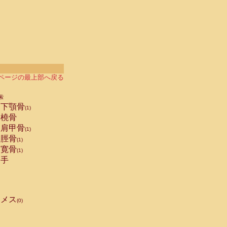
ページの最上部へ戻る
索
下顎骨
(1)
橈骨
肩甲骨
(1)
脛骨
(1)
寛骨
(1)
手
メス
(0)