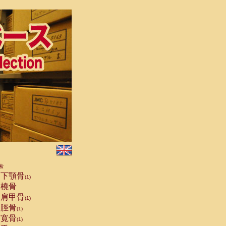
索
下顎骨
(1)
橈骨
肩甲骨
(1)
脛骨
(1)
寛骨
(1)