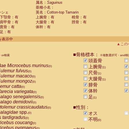
guinus midas
属名：
Saguinus
(0)
亜種小名：
guinus mystax
(0)
ンシェ
英名：Cotton-top Tamarin
uinus nigricollis
(0)
下顎骨：有
上腕骨：有
橈骨：有
guinus oedipus
(1)
肩甲骨：有
大腿骨：有
脛骨：有
uinus weddelli
(0)
寛骨：有
体幹：有
guinus
spp.
(0)
足：有
us trivirgatus
(0)
us albifrons
件を表示中
(0)
us apella
▲この
(0)
bus capucinus
(0)
us nigrivittatus
■骨格標本：
or検索
(0)
※複数選択可・and検
bus
spp.
頭蓋骨
(0)
miri boliviensis
dae
Microcebus murinus
(0)
上腕骨
(0)
(1)
miri sciureus
ulemur fulvus
(0)
(0)
尺骨
(1)
uatta caraya
ulemur macaco
(0)
(0)
大腿骨
(1)
uatta fusca
ulemur mongoz
(0)
(0)
腓骨
uatta seniculus
emur catta
(0)
(0)
uatta
spp.
体幹
arecia variegata
(0)
(0)
les belzebuth
alago senegalensis
足
(0)
(0)
(1)
les geoffroyi
alago demidovii
(0)
(0)
les paniscus
tolemur crassicaudatus
■性別：
(0)
(0)
les
spp.
alagidae
spp.
(0)
オス
(0)
othrix lagothricha
s tardigradus
(0)
(0)
不明
(0)
othrix lagothricha cana
ticebus coucang
(0)
(0)
Cacajao calvus rubicundus
ticebus pygmaeus
(0)
(0)