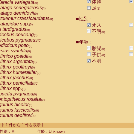
体幹
arecia variegata
(0)
alago senegalensis
足
(0)
(1)
alago demidovii
(0)
tolemur crassicaudatus
■性別：
(0)
alagidae
spp.
オス
(0)
s tardigradus
(0)
不明
(0)
ticebus coucang
(0)
ticebus pygmaeus
(0)
■年齢：
dicticus potto
(0)
胎児
(0)
rsius syrichta
(0)
子供
limico goeldii
(0)
(0)
不明
lithrix argentata
(0)
lithrix geoffroyi
(0)
lithrix humeralifer
(0)
lithrix jacchus
(0)
lithrix penicillata
(0)
lithrix
spp.
(0)
buella pygmaea
(0)
ntopithecus rosalia
(0)
uinus bicolor
(0)
uinus fuscicollis
(0)
uinus geoffroyi
(0)
uinus imperator
(0)
-1 件中 1 件から 1 件を表示中
uinus labiatus
(0)
guinus leucopus
性別：M
年齢：Unknown
(0)