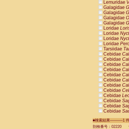
Lemuridae
V
Galagidae
G
Galagidae
G
Galagidae
O
Galagidae
G
Loridae
Lori
Loridae
Nyc
Loridae
Nyc
Loridae
Pero
Tarsiidae
Ta
Cebidae
Cal
Cebidae
Cal
Cebidae
Cal
Cebidae
Cal
Cebidae
Cal
Cebidae
Cal
Cebidae
Cal
Cebidae
Ce
Cebidae
Leo
Cebidae
Sag
Cebidae
Sag
Cebidae
Sag
Cebidae
Sag
■検索結果----------
Cebidae
Sag
Cebidae
Sa
剖検番号：02220