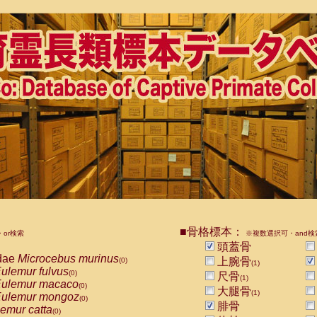
■骨格標本：
or検索
※複数選択可・and検
頭蓋骨
dae
Microcebus murinus
上腕骨
(0)
(1)
ulemur fulvus
(0)
尺骨
(1)
ulemur macaco
(0)
大腿骨
(1)
ulemur mongoz
(0)
腓骨
emur catta
(0)