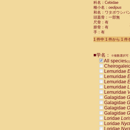
科名：Cebidae
Cebidae
Sa
種小名：
oedipus
Cebidae
Sa
和名：ワタボウシパ
Cebidae
Sag
頭蓋骨：一部無
Cebidae
Sa
尺骨：有
Cebidae
Sag
腓骨：有
Cebidae
Sa
手：有
Cebidae
Aot
Cebidae
Ceb
1 件中 1 件から 1 
Cebidae
Ceb
Cebidae
Ce
■学名：
Cebidae
Ceb
※複数選択可・
Cebidae
Ce
All species
(1)
Cebidae
Sai
Cheirogalei
Cebidae
Sai
Lemuridae
E
Atelidae
Alo
Lemuridae
E
Atelidae
Alo
Lemuridae
E
Atelidae
Alo
Lemuridae
L
Atelidae
Alo
Lemuridae
V
Atelidae
Ate
Galagidae
G
Atelidae
Ate
Galagidae
G
Atelidae
Ate
Galagidae
O
Atelidae
Ate
Galagidae
G
Atelidae
Lag
Loridae
Lori
Atelidae
Lag
Loridae
Nyc
Pitheciidae
Loridae
Nyc