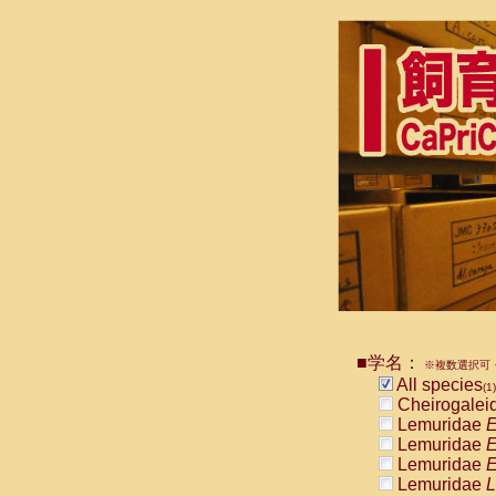
■学名：
※複数選択可・
All species
(1)
Cheirogalei
Lemuridae
E
Lemuridae
E
Lemuridae
E
Lemuridae
L