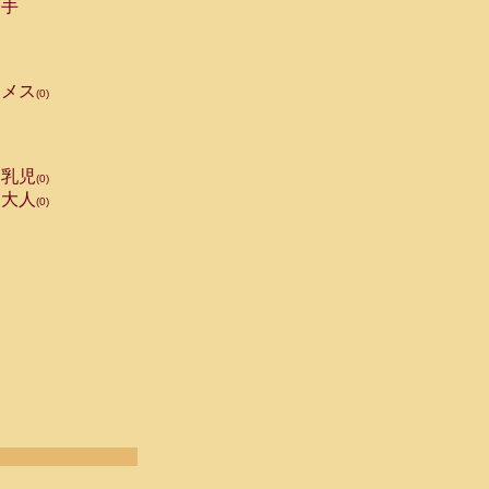
手
メス
(0)
乳児
(0)
大人
(0)