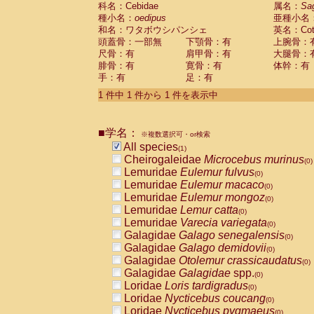
科名：Cebidae
Cebidae
Saguinus midas
属名：
Sa
(0)
種小名：
oedipus
亜種小名
Cebidae
Saguinus mystax
(0)
和名：ワタボウシパンシェ
英名：Cotto
Cebidae
Saguinus nigricollis
(0)
頭蓋骨：一部無
下顎骨：有
上腕骨：
Cebidae
Saguinus oedipus
(1)
尺骨：有
肩甲骨：有
大腿骨：
Cebidae
Saguinus weddelli
(0)
腓骨：有
寛骨：有
体幹：有
Cebidae
Saguinus
spp.
(0)
手：有
足：有
Cebidae
Aotus trivirgatus
(0)
Cebidae
Cebus albifrons
1 件中 1 件から 1 件を表示中
(0)
Cebidae
Cebus apella
(0)
Cebidae
Cebus capucinus
(0)
■学名：
Cebidae
Cebus nigrivittatus
※複数選択可・or検索
(0)
Cebidae
Cebus
spp.
All species
(0)
(1)
Cebidae
Saimiri boliviensis
Cheirogaleidae
Microcebus murinus
(0)
(0)
Cebidae
Saimiri sciureus
Lemuridae
Eulemur fulvus
(0)
(0)
Atelidae
Alouatta caraya
Lemuridae
Eulemur macaco
(0)
(0)
Atelidae
Alouatta fusca
Lemuridae
Eulemur mongoz
(0)
(0)
Atelidae
Alouatta seniculus
Lemuridae
Lemur catta
(0)
(0)
Atelidae
Alouatta
spp.
Lemuridae
Varecia variegata
(0)
(0)
Atelidae
Ateles belzebuth
Galagidae
Galago senegalensis
(0)
(0)
Atelidae
Ateles geoffroyi
Galagidae
Galago demidovii
(0)
(0)
Atelidae
Ateles paniscus
Galagidae
Otolemur crassicaudatus
(0)
(0)
Atelidae
Ateles
spp.
Galagidae
Galagidae
spp.
(0)
(0)
Atelidae
Lagothrix lagothricha
Loridae
Loris tardigradus
(0)
(0)
Atelidae
Lagothrix lagothricha cana
Loridae
Nycticebus coucang
(0)
(0)
Pitheciidae
Cacajao calvus rubicundu
Loridae
Nycticebus pygmaeus
(0)