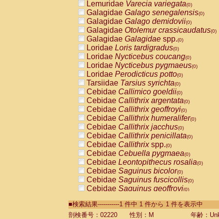
Lemuridae
Varecia variegata
(0)
Galagidae
Galago senegalensis
(0)
Galagidae
Galago demidovii
(0)
Galagidae
Otolemur crassicaudatus
(0)
Galagidae
Galagidae
spp.
(0)
Loridae
Loris tardigradus
(0)
Loridae
Nycticebus coucang
(0)
Loridae
Nycticebus pygmaeus
(0)
Loridae
Perodicticus potto
(0)
Tarsiidae
Tarsius syrichta
(0)
Cebidae
Callimico goeldii
(0)
Cebidae
Callithrix argentata
(0)
Cebidae
Callithrix geoffroyi
(0)
Cebidae
Callithrix humeralifer
(0)
Cebidae
Callithrix jacchus
(0)
Cebidae
Callithrix penicillata
(0)
Cebidae
Callithrix
spp.
(0)
Cebidae
Cebuella pygmaea
(0)
Cebidae
Leontopithecus rosalia
(0)
Cebidae
Saguinus bicolor
(0)
Cebidae
Saguinus fuscicollis
(0)
Cebidae
Saguinus geoffroyi
(0)
Cebidae
Saguinus imperator
(0)
■検索結果-----------1 件中 1 件から 1 件を表示中
Cebidae
Saguinus labiatus
(0)
Cebidae
Saguinus leucopus
剖検番号：02220
性別：M
年齢：Unk
(0)