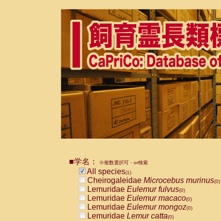
■学名：
※複数選択可・or検索
All species
(1)
Cheirogaleidae
Microcebus murinus
(0)
Lemuridae
Eulemur fulvus
(0)
Lemuridae
Eulemur macaco
(0)
Lemuridae
Eulemur mongoz
(0)
Lemuridae
Lemur catta
(0)