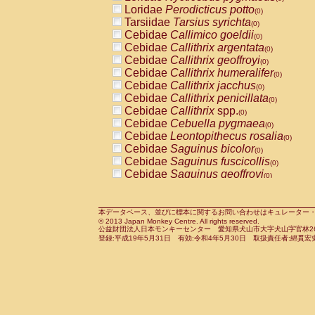
Pitheciidae
Callicebus cupreus
Loridae
Perodicticus potto
(0)
(0)
Pitheciidae
Callicebus donacophilus
Tarsiidae
Tarsius syrichta
(0
(0)
Pitheciidae
Callicebus moloch
Cebidae
Callimico goeldii
(0)
(0)
Pitheciidae
Callicebus torquatus
Cebidae
Callithrix argentata
(0)
(0)
Pitheciidae
Callicebus
spp.
Cebidae
Callithrix geoffroyi
(0)
(0)
Pitheciidae
Chiropotes satanas
Cebidae
Callithrix humeralifer
(0)
(0)
Pitheciidae
Pithecia monachus
Cebidae
Callithrix jacchus
(0)
(0)
Pitheciidae
Pithecia pithecia
Cebidae
Callithrix penicillata
(0)
(0)
Cercopithecidae
Cercocebus agilis
Cebidae
Callithrix
spp.
(0)
(0)
Cercopithecidae
Cercocebus galeritus
Cebidae
Cebuella pygmaea
(0)
Cercopithecidae
Cercocebus torquatu
Cebidae
Leontopithecus rosalia
(0)
Cercopithecidae
Cercocebus torquatus
Cebidae
Saguinus bicolor
(0)
Cercopithecidae
Cercocebus torquatu
Cebidae
Saguinus fuscicollis
(0)
Cercopithecidae
Cercocebus
hybrid
Cebidae
Saguinus geoffroyi
(0)
(0)
Cercopithecidae
Cercocebus
spp.
Cebidae
Saguinus imperator
(0)
(0)
Cercopithecidae
Lophocebus albigen
Cebidae
Saguinus labiatus
(0)
Cercopithecidae
Papio anubis
Cebidae
Saguinus leucopus
本データベース、並びに標本に関するお問い合わせはキュレーター・新宅勇太までお願い
(0)
(0)
© 2013 Japan Monkey Centre. All rights reserved.
Cercopithecidae
Papio cynocephalus
Cebidae
Saguinus midas
(
(0)
公益財団法人日本モンキーセンター 愛知県犬山市大字犬山字官林26番
Cercopithecidae
Papio hamadryas
Cebidae
Saguinus mystax
(0)
登録:平成19年5月31日 有効:令和4年5月30日 取扱責任者:綿貫宏
(0)
Cercopithecidae
Papio papio
Cebidae
Saguinus nigricollis
(0)
(0)
Cercopithecidae
Papio
spp.
Cebidae
Saguinus oedipus
(0)
(1)
Cercopithecidae
Mandrillus leucopha
Cebidae
Saguinus weddelli
(0)
Cercopithecidae
Mandrillus sphinx
Cebidae
Saguinus
spp.
(0)
(0)
Cercopithecidae
Theropithecus gelad
Cebidae
Aotus trivirgatus
(0)
Cercopithecidae
Macaca arctoides
Cebidae
Cebus albifrons
(0)
(0)