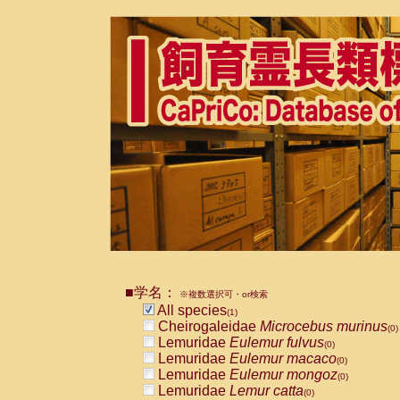
■学名：
※複数選択可・or検索
All species
(1)
Cheirogaleidae
Microcebus murinus
(0)
Lemuridae
Eulemur fulvus
(0)
Lemuridae
Eulemur macaco
(0)
Lemuridae
Eulemur mongoz
(0)
Lemuridae
Lemur catta
(0)