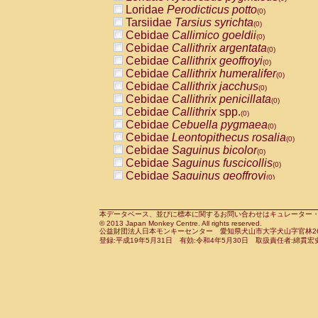
Pitheciidae
Callicebus cupreus
Loridae
Perodicticus potto
(0)
(0)
Pitheciidae
Callicebus donacophilus
Tarsiidae
Tarsius syrichta
(0
(0)
Pitheciidae
Callicebus moloch
Cebidae
Callimico goeldii
(0)
(0)
Pitheciidae
Callicebus torquatus
Cebidae
Callithrix argentata
(0)
(0)
Pitheciidae
Callicebus
spp.
Cebidae
Callithrix geoffroyi
(0)
(0)
Pitheciidae
Chiropotes satanas
Cebidae
Callithrix humeralifer
(0)
(0)
Pitheciidae
Pithecia monachus
Cebidae
Callithrix jacchus
(0)
(0)
Pitheciidae
Pithecia pithecia
Cebidae
Callithrix penicillata
(0)
(0)
Cercopithecidae
Cercocebus agilis
Cebidae
Callithrix
spp.
(0)
(0)
Cercopithecidae
Cercocebus galeritus
Cebidae
Cebuella pygmaea
(0)
Cercopithecidae
Cercocebus torquatu
Cebidae
Leontopithecus rosalia
(0)
Cercopithecidae
Cercocebus torquatus
Cebidae
Saguinus bicolor
(0)
Cercopithecidae
Cercocebus torquatu
Cebidae
Saguinus fuscicollis
(0)
Cercopithecidae
Cercocebus
hybrid
Cebidae
Saguinus geoffroyi
(0)
(0)
Cercopithecidae
Cercocebus
spp.
Cebidae
Saguinus imperator
(0)
(0)
Cercopithecidae
Lophocebus albigen
Cebidae
Saguinus labiatus
(0)
Cercopithecidae
Papio anubis
Cebidae
Saguinus leucopus
本データベース、並びに標本に関するお問い合わせはキュレーター・新宅勇太までお願い
(0)
(0)
© 2013 Japan Monkey Centre. All rights reserved.
Cercopithecidae
Papio cynocephalus
Cebidae
Saguinus midas
(
(0)
公益財団法人日本モンキーセンター 愛知県犬山市大字犬山字官林26番
Cercopithecidae
Papio hamadryas
Cebidae
Saguinus mystax
(0)
登録:平成19年5月31日 有効:令和4年5月30日 取扱責任者:綿貫宏
(0)
Cercopithecidae
Papio papio
Cebidae
Saguinus nigricollis
(0)
(0)
Cercopithecidae
Papio
spp.
Cebidae
Saguinus oedipus
(0)
(1)
Cercopithecidae
Mandrillus leucopha
Cebidae
Saguinus weddelli
(0)
Cercopithecidae
Mandrillus sphinx
Cebidae
Saguinus
spp.
(0)
(0)
Cercopithecidae
Theropithecus gelad
Cebidae
Aotus trivirgatus
(0)
Cercopithecidae
Macaca arctoides
Cebidae
Cebus albifrons
(0)
(0)