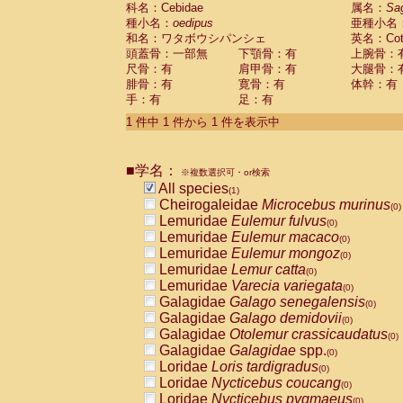
科名：Cebidae
Cebidae
Saguinus midas
属名：
Sa
(0)
種小名：
oedipus
亜種小名
Cebidae
Saguinus mystax
(0)
和名：ワタボウシパンシェ
英名：Cotto
Cebidae
Saguinus nigricollis
(0)
頭蓋骨：一部無
下顎骨：有
上腕骨：
Cebidae
Saguinus oedipus
(1)
尺骨：有
肩甲骨：有
大腿骨：
Cebidae
Saguinus weddelli
(0)
腓骨：有
寛骨：有
体幹：有
Cebidae
Saguinus
spp.
(0)
手：有
足：有
Cebidae
Aotus trivirgatus
(0)
Cebidae
Cebus albifrons
1 件中 1 件から 1 件を表示中
(0)
Cebidae
Cebus apella
(0)
Cebidae
Cebus capucinus
(0)
■学名：
Cebidae
Cebus nigrivittatus
※複数選択可・or検索
(0)
Cebidae
Cebus
spp.
All species
(0)
(1)
Cebidae
Saimiri boliviensis
Cheirogaleidae
Microcebus murinus
(0)
(0)
Cebidae
Saimiri sciureus
Lemuridae
Eulemur fulvus
(0)
(0)
Atelidae
Alouatta caraya
Lemuridae
Eulemur macaco
(0)
(0)
Atelidae
Alouatta fusca
Lemuridae
Eulemur mongoz
(0)
(0)
Atelidae
Alouatta seniculus
Lemuridae
Lemur catta
(0)
(0)
Atelidae
Alouatta
spp.
Lemuridae
Varecia variegata
(0)
(0)
Atelidae
Ateles belzebuth
Galagidae
Galago senegalensis
(0)
(0)
Atelidae
Ateles geoffroyi
Galagidae
Galago demidovii
(0)
(0)
Atelidae
Ateles paniscus
Galagidae
Otolemur crassicaudatus
(0)
(0)
Atelidae
Ateles
spp.
Galagidae
Galagidae
spp.
(0)
(0)
Atelidae
Lagothrix lagothricha
Loridae
Loris tardigradus
(0)
(0)
Atelidae
Lagothrix lagothricha cana
Loridae
Nycticebus coucang
(0)
(0)
Pitheciidae
Cacajao calvus rubicundu
Loridae
Nycticebus pygmaeus
(0)