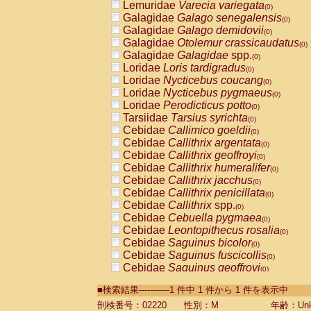
Lemuridae
Varecia variegata
(0)
Galagidae
Galago senegalensis
(0)
Galagidae
Galago demidovii
(0)
Galagidae
Otolemur crassicaudatus
(0)
Galagidae
Galagidae
spp.
(0)
Loridae
Loris tardigradus
(0)
Loridae
Nycticebus coucang
(0)
Loridae
Nycticebus pygmaeus
(0)
Loridae
Perodicticus potto
(0)
Tarsiidae
Tarsius syrichta
(0)
Cebidae
Callimico goeldii
(0)
Cebidae
Callithrix argentata
(0)
Cebidae
Callithrix geoffroyi
(0)
Cebidae
Callithrix humeralifer
(0)
Cebidae
Callithrix jacchus
(0)
Cebidae
Callithrix penicillata
(0)
Cebidae
Callithrix
spp.
(0)
Cebidae
Cebuella pygmaea
(0)
Cebidae
Leontopithecus rosalia
(0)
Cebidae
Saguinus bicolor
(0)
Cebidae
Saguinus fuscicollis
(0)
Cebidae
Saguinus geoffroyi
(0)
Cebidae
Saguinus imperator
(0)
■検索結果-----------1 件中 1 件から 1 件を表示中
Cebidae
Saguinus labiatus
(0)
Cebidae
Saguinus leucopus
剖検番号：02220
性別：M
年齢：Unk
(0)