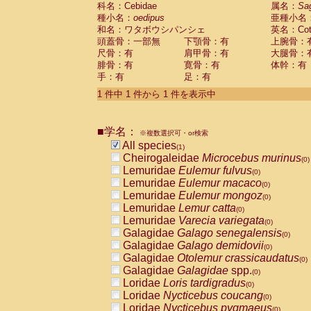
科名：Cebidae
Cebidae
Saguinus midas
属名：
Sa
(0)
種小名：
oedipus
亜種小名
Cebidae
Saguinus mystax
(0)
和名：ワタボウシパンシェ
英名：Cotto
Cebidae
Saguinus nigricollis
(0)
頭蓋骨：一部無
下顎骨：有
上腕骨：
Cebidae
Saguinus oedipus
(1)
尺骨：有
肩甲骨：有
大腿骨：
Cebidae
Saguinus weddelli
(0)
腓骨：有
寛骨：有
体幹：有
Cebidae
Saguinus
spp.
(0)
手：有
足：有
Cebidae
Aotus trivirgatus
(0)
Cebidae
Cebus albifrons
1 件中 1 件から 1 件を表示中
(0)
Cebidae
Cebus apella
(0)
Cebidae
Cebus capucinus
(0)
■学名：
Cebidae
Cebus nigrivittatus
※複数選択可・or検索
(0)
Cebidae
Cebus
spp.
All species
(0)
(1)
Cebidae
Saimiri boliviensis
Cheirogaleidae
Microcebus murinus
(0)
(0)
Cebidae
Saimiri sciureus
Lemuridae
Eulemur fulvus
(0)
(0)
Atelidae
Alouatta caraya
Lemuridae
Eulemur macaco
(0)
(0)
Atelidae
Alouatta fusca
Lemuridae
Eulemur mongoz
(0)
(0)
Atelidae
Alouatta seniculus
Lemuridae
Lemur catta
(0)
(0)
Atelidae
Alouatta
spp.
Lemuridae
Varecia variegata
(0)
(0)
Atelidae
Ateles belzebuth
Galagidae
Galago senegalensis
(0)
(0)
Atelidae
Ateles geoffroyi
Galagidae
Galago demidovii
(0)
(0)
Atelidae
Ateles paniscus
Galagidae
Otolemur crassicaudatus
(0)
(0)
Atelidae
Ateles
spp.
Galagidae
Galagidae
spp.
(0)
(0)
Atelidae
Lagothrix lagothricha
Loridae
Loris tardigradus
(0)
(0)
Atelidae
Lagothrix lagothricha cana
Loridae
Nycticebus coucang
(0)
(0)
Pitheciidae
Cacajao calvus rubicundu
Loridae
Nycticebus pygmaeus
(0)