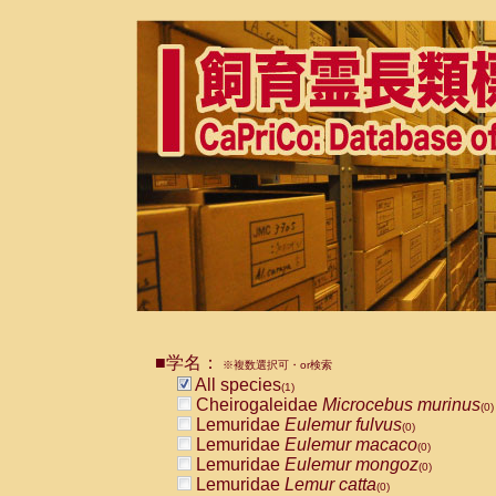
■学名：
※複数選択可・or検索
All species
(1)
Cheirogaleidae
Microcebus murinus
(0)
Lemuridae
Eulemur fulvus
(0)
Lemuridae
Eulemur macaco
(0)
Lemuridae
Eulemur mongoz
(0)
Lemuridae
Lemur catta
(0)