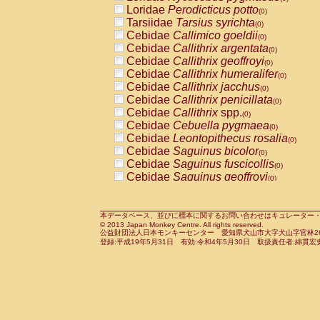
Pitheciidae
Callicebus cupreus
Loridae
Perodicticus potto
(0)
(0)
Pitheciidae
Callicebus donacophilus
Tarsiidae
Tarsius syrichta
(0
(0)
Pitheciidae
Callicebus moloch
Cebidae
Callimico goeldii
(0)
(0)
Pitheciidae
Callicebus torquatus
Cebidae
Callithrix argentata
(0)
(0)
Pitheciidae
Callicebus
spp.
Cebidae
Callithrix geoffroyi
(0)
(0)
Pitheciidae
Chiropotes satanas
Cebidae
Callithrix humeralifer
(0)
(0)
Pitheciidae
Pithecia monachus
Cebidae
Callithrix jacchus
(0)
(0)
Pitheciidae
Pithecia pithecia
Cebidae
Callithrix penicillata
(0)
(0)
Cercopithecidae
Cercocebus agilis
Cebidae
Callithrix
spp.
(0)
(0)
Cercopithecidae
Cercocebus galeritus
Cebidae
Cebuella pygmaea
(0)
Cercopithecidae
Cercocebus torquatu
Cebidae
Leontopithecus rosalia
(0)
Cercopithecidae
Cercocebus torquatus
Cebidae
Saguinus bicolor
(0)
Cercopithecidae
Cercocebus torquatu
Cebidae
Saguinus fuscicollis
(0)
Cercopithecidae
Cercocebus
hybrid
Cebidae
Saguinus geoffroyi
(0)
(0)
Cercopithecidae
Cercocebus
spp.
Cebidae
Saguinus imperator
(0)
(0)
Cercopithecidae
Lophocebus albigen
Cebidae
Saguinus labiatus
(0)
Cercopithecidae
Papio anubis
Cebidae
Saguinus leucopus
本データベース、並びに標本に関するお問い合わせはキュレーター・新宅勇太までお願い
(0)
(0)
© 2013 Japan Monkey Centre. All rights reserved.
Cercopithecidae
Papio cynocephalus
Cebidae
Saguinus midas
(
(0)
公益財団法人日本モンキーセンター 愛知県犬山市大字犬山字官林26番
Cercopithecidae
Papio hamadryas
Cebidae
Saguinus mystax
(0)
登録:平成19年5月31日 有効:令和4年5月30日 取扱責任者:綿貫宏
(0)
Cercopithecidae
Papio papio
Cebidae
Saguinus nigricollis
(0)
(0)
Cercopithecidae
Papio
spp.
Cebidae
Saguinus oedipus
(0)
(1)
Cercopithecidae
Mandrillus leucopha
Cebidae
Saguinus weddelli
(0)
Cercopithecidae
Mandrillus sphinx
Cebidae
Saguinus
spp.
(0)
(0)
Cercopithecidae
Theropithecus gelad
Cebidae
Aotus trivirgatus
(0)
Cercopithecidae
Macaca arctoides
Cebidae
Cebus albifrons
(0)
(0)