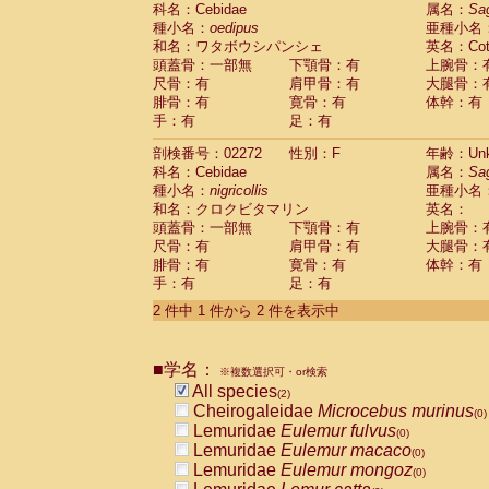
科名：Cebidae
Cebidae
Saguinus midas
属名：
Sa
(0)
種小名：
oedipus
亜種小名
Cebidae
Saguinus mystax
(0)
和名：ワタボウシパンシェ
英名：Cotto
Cebidae
Saguinus nigricollis
(1)
頭蓋骨：一部無
下顎骨：有
上腕骨：
Cebidae
Saguinus oedipus
(1)
尺骨：有
肩甲骨：有
大腿骨：
Cebidae
Saguinus weddelli
(0)
腓骨：有
寛骨：有
体幹：有
Cebidae
Saguinus
spp.
(0)
手：有
足：有
Cebidae
Aotus trivirgatus
(0)
Cebidae
Cebus albifrons
(0)
剖検番号：02272
性別：F
年齢：Unk
Cebidae
Cebus apella
科名：Cebidae
(0)
属名：
Sa
Cebidae
Cebus capucinus
種小名：
nigricollis
亜種小名
(0)
Cebidae
Cebus nigrivittatus
和名：クロクビタマリン
英名：
(0)
Cebidae
Cebus
spp.
頭蓋骨：一部無
下顎骨：有
上腕骨：
(0)
Cebidae
Saimiri boliviensis
尺骨：有
肩甲骨：有
大腿骨：
(0)
腓骨：有
Cebidae
Saimiri sciureus
寛骨：有
体幹：有
(0)
手：有
足：有
Atelidae
Alouatta caraya
(0)
Atelidae
Alouatta fusca
(0)
2 件中 1 件から 2 件を表示中
Atelidae
Alouatta seniculus
(0)
Atelidae
Alouatta
spp.
(0)
Atelidae
Ateles belzebuth
■学名：
(0)
※複数選択可・or検索
Atelidae
Ateles geoffroyi
(0)
All species
(2)
Atelidae
Ateles paniscus
(0)
Cheirogaleidae
Microcebus murinus
(0)
Atelidae
Ateles
spp.
(0)
Lemuridae
Eulemur fulvus
(0)
Atelidae
Lagothrix lagothricha
(0)
Lemuridae
Eulemur macaco
(0)
Atelidae
Lagothrix lagothricha cana
(0)
Lemuridae
Eulemur mongoz
(0)
Pitheciidae
Cacajao calvus rubicundu