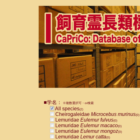
■学名：
※複数選択可・or検索
All species
(2)
Cheirogaleidae
Microcebus murinus
(0)
Lemuridae
Eulemur fulvus
(0)
Lemuridae
Eulemur macaco
(0)
Lemuridae
Eulemur mongoz
(0)
Lemuridae
Lemur catta
(0)