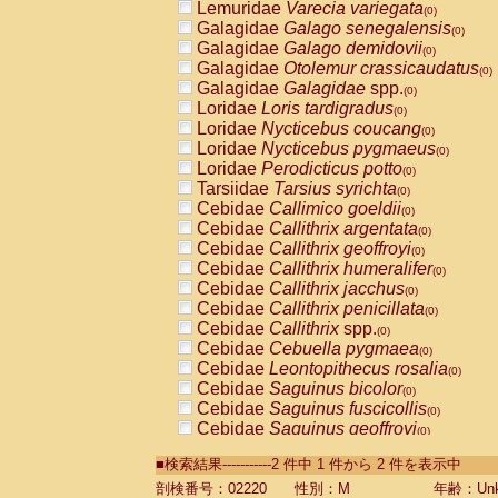
Lemuridae
Varecia variegata
(0)
Galagidae
Galago senegalensis
(0)
Galagidae
Galago demidovii
(0)
Galagidae
Otolemur crassicaudatus
(0)
Galagidae
Galagidae
spp.
(0)
Loridae
Loris tardigradus
(0)
Loridae
Nycticebus coucang
(0)
Loridae
Nycticebus pygmaeus
(0)
Loridae
Perodicticus potto
(0)
Tarsiidae
Tarsius syrichta
(0)
Cebidae
Callimico goeldii
(0)
Cebidae
Callithrix argentata
(0)
Cebidae
Callithrix geoffroyi
(0)
Cebidae
Callithrix humeralifer
(0)
Cebidae
Callithrix jacchus
(0)
Cebidae
Callithrix penicillata
(0)
Cebidae
Callithrix
spp.
(0)
Cebidae
Cebuella pygmaea
(0)
Cebidae
Leontopithecus rosalia
(0)
Cebidae
Saguinus bicolor
(0)
Cebidae
Saguinus fuscicollis
(0)
Cebidae
Saguinus geoffroyi
(0)
Cebidae
Saguinus imperator
(0)
■検索結果-----------2 件中 1 件から 2 件を表示中
Cebidae
Saguinus labiatus
(0)
Cebidae
Saguinus leucopus
剖検番号：02220
性別：M
年齢：Unk
(0)