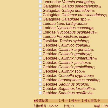
Lemuridae
Varecia variegata
(0)
Galagidae
Galago senegalensis
(0)
Galagidae
Galago demidovii
(0)
Galagidae
Otolemur crassicaudatus
(0)
Galagidae
Galagidae
spp.
(0)
Loridae
Loris tardigradus
(0)
Loridae
Nycticebus coucang
(0)
Loridae
Nycticebus pygmaeus
(0)
Loridae
Perodicticus potto
(0)
Tarsiidae
Tarsius syrichta
(0)
Cebidae
Callimico goeldii
(0)
Cebidae
Callithrix argentata
(0)
Cebidae
Callithrix geoffroyi
(0)
Cebidae
Callithrix humeralifer
(0)
Cebidae
Callithrix jacchus
(0)
Cebidae
Callithrix penicillata
(0)
Cebidae
Callithrix
spp.
(0)
Cebidae
Cebuella pygmaea
(0)
Cebidae
Leontopithecus rosalia
(0)
Cebidae
Saguinus bicolor
(0)
Cebidae
Saguinus fuscicollis
(0)
Cebidae
Saguinus geoffroyi
(0)
Cebidae
Saguinus imperator
(0)
■検索結果-----------1 件中 1 件から 1 件を表示中
Cebidae
Saguinus labiatus
(0)
Cebidae
Saguinus leucopus
剖検番号：02272
性別：F
年齢：Unk
(0)