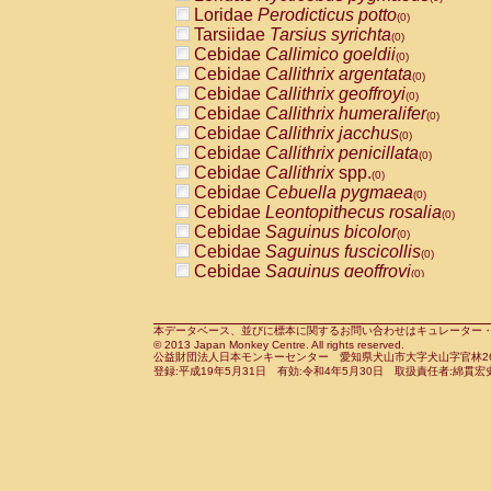
Pitheciidae
Callicebus cupreus
Loridae
Perodicticus potto
(0)
(0)
Pitheciidae
Callicebus donacophilus
Tarsiidae
Tarsius syrichta
(0
(0)
Pitheciidae
Callicebus moloch
Cebidae
Callimico goeldii
(0)
(0)
Pitheciidae
Callicebus torquatus
Cebidae
Callithrix argentata
(0)
(0)
Pitheciidae
Callicebus
spp.
Cebidae
Callithrix geoffroyi
(0)
(0)
Pitheciidae
Chiropotes satanas
Cebidae
Callithrix humeralifer
(0)
(0)
Pitheciidae
Pithecia monachus
Cebidae
Callithrix jacchus
(0)
(0)
Pitheciidae
Pithecia pithecia
Cebidae
Callithrix penicillata
(0)
(0)
Cercopithecidae
Cercocebus agilis
Cebidae
Callithrix
spp.
(0)
(0)
Cercopithecidae
Cercocebus galeritus
Cebidae
Cebuella pygmaea
(0)
Cercopithecidae
Cercocebus torquatu
Cebidae
Leontopithecus rosalia
(0)
Cercopithecidae
Cercocebus torquatus
Cebidae
Saguinus bicolor
(0)
Cercopithecidae
Cercocebus torquatu
Cebidae
Saguinus fuscicollis
(0)
Cercopithecidae
Cercocebus
hybrid
Cebidae
Saguinus geoffroyi
(0)
(0)
Cercopithecidae
Cercocebus
spp.
Cebidae
Saguinus imperator
(0)
(0)
Cercopithecidae
Lophocebus albigen
Cebidae
Saguinus labiatus
(0)
Cercopithecidae
Papio anubis
Cebidae
Saguinus leucopus
本データベース、並びに標本に関するお問い合わせはキュレーター・新宅勇太までお願い
(0)
(0)
© 2013 Japan Monkey Centre. All rights reserved.
Cercopithecidae
Papio cynocephalus
Cebidae
Saguinus midas
(
(0)
公益財団法人日本モンキーセンター 愛知県犬山市大字犬山字官林26番
Cercopithecidae
Papio hamadryas
Cebidae
Saguinus mystax
(0)
登録:平成19年5月31日 有効:令和4年5月30日 取扱責任者:綿貫宏
(0)
Cercopithecidae
Papio papio
Cebidae
Saguinus nigricollis
(0)
(1)
Cercopithecidae
Papio
spp.
Cebidae
Saguinus oedipus
(0)
(0)
Cercopithecidae
Mandrillus leucopha
Cebidae
Saguinus weddelli
(0)
Cercopithecidae
Mandrillus sphinx
Cebidae
Saguinus
spp.
(0)
(0)
Cercopithecidae
Theropithecus gelad
Cebidae
Aotus trivirgatus
(0)
Cercopithecidae
Macaca arctoides
Cebidae
Cebus albifrons
(0)
(0)