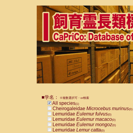
■学名：
※複数選択可・or検索
All species
(1)
Cheirogaleidae
Microcebus murinus
(0)
Lemuridae
Eulemur fulvus
(0)
Lemuridae
Eulemur macaco
(0)
Lemuridae
Eulemur mongoz
(0)
Lemuridae
Lemur catta
(0)