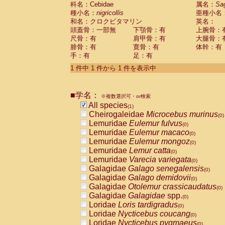
科名：Cebidae
Cebidae
Saguinus midas
属名：
Sa
(0)
種小名：
nigricollis
亜種小名
Cebidae
Saguinus mystax
(0)
和名：クロクビタマリン
英名：
Cebidae
Saguinus nigricollis
(1)
頭蓋骨：一部無
下顎骨：有
上腕骨：
Cebidae
Saguinus oedipus
(0)
尺骨：有
肩甲骨：有
大腿骨：
Cebidae
Saguinus weddelli
(0)
腓骨：有
寛骨：有
体幹：有
Cebidae
Saguinus
spp.
(0)
手：有
足：有
Cebidae
Aotus trivirgatus
(0)
Cebidae
Cebus albifrons
1 件中 1 件から 1 件を表示中
(0)
Cebidae
Cebus apella
(0)
Cebidae
Cebus capucinus
(0)
■学名：
Cebidae
Cebus nigrivittatus
※複数選択可・or検索
(0)
Cebidae
Cebus
spp.
All species
(0)
(1)
Cebidae
Saimiri boliviensis
Cheirogaleidae
Microcebus murinus
(0)
(0)
Cebidae
Saimiri sciureus
Lemuridae
Eulemur fulvus
(0)
(0)
Atelidae
Alouatta caraya
Lemuridae
Eulemur macaco
(0)
(0)
Atelidae
Alouatta fusca
Lemuridae
Eulemur mongoz
(0)
(0)
Atelidae
Alouatta seniculus
Lemuridae
Lemur catta
(0)
(0)
Atelidae
Alouatta
spp.
Lemuridae
Varecia variegata
(0)
(0)
Atelidae
Ateles belzebuth
Galagidae
Galago senegalensis
(0)
(0)
Atelidae
Ateles geoffroyi
Galagidae
Galago demidovii
(0)
(0)
Atelidae
Ateles paniscus
Galagidae
Otolemur crassicaudatus
(0)
(0)
Atelidae
Ateles
spp.
Galagidae
Galagidae
spp.
(0)
(0)
Atelidae
Lagothrix lagothricha
Loridae
Loris tardigradus
(0)
(0)
Atelidae
Lagothrix lagothricha cana
Loridae
Nycticebus coucang
(0)
(0)
Pitheciidae
Cacajao calvus rubicundu
Loridae
Nycticebus pygmaeus
(0)