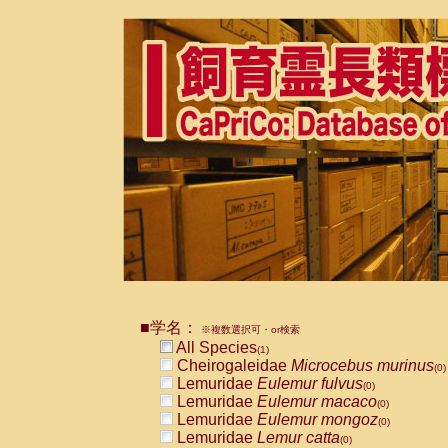
■学名：
※複数選択可・or検索
All Species
(1)
Cheirogaleidae
Microcebus murinus
(0)
Lemuridae
Eulemur fulvus
(0)
Lemuridae
Eulemur macaco
(0)
Lemuridae
Eulemur mongoz
(0)
Lemuridae
Lemur catta
(0)