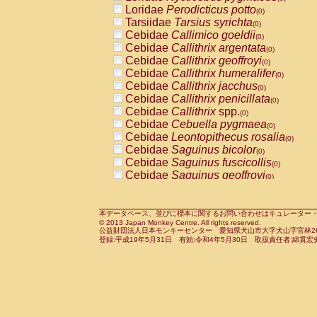
Pitheciidae
Callicebus cupreus
Loridae
Perodicticus potto
(0)
(0)
Pitheciidae
Callicebus donacophilus
Tarsiidae
Tarsius syrichta
(0
(0)
Pitheciidae
Callicebus moloch
Cebidae
Callimico goeldii
(0)
(0)
Pitheciidae
Callicebus torquatus
Cebidae
Callithrix argentata
(0)
(0)
Pitheciidae
Callicebus
spp.
Cebidae
Callithrix geoffroyi
(0)
(0)
Pitheciidae
Chiropotes satanas
Cebidae
Callithrix humeralifer
(0)
(0)
Pitheciidae
Pithecia monachus
Cebidae
Callithrix jacchus
(0)
(0)
Pitheciidae
Pithecia pithecia
Cebidae
Callithrix penicillata
(0)
(0)
Cercopithecidae
Cercocebus agilis
Cebidae
Callithrix
spp.
(0)
(0)
Cercopithecidae
Cercocebus galeritus
Cebidae
Cebuella pygmaea
(0)
Cercopithecidae
Cercocebus torquatu
Cebidae
Leontopithecus rosalia
(0)
Cercopithecidae
Cercocebus torquatus
Cebidae
Saguinus bicolor
(0)
Cercopithecidae
Cercocebus torquatu
Cebidae
Saguinus fuscicollis
(0)
Cercopithecidae
Cercocebus
hybrid
Cebidae
Saguinus geoffroyi
(0)
(0)
Cercopithecidae
Cercocebus
spp.
Cebidae
Saguinus imperator
(0)
(0)
Cercopithecidae
Lophocebus albigen
Cebidae
Saguinus labiatus
(0)
Cercopithecidae
Papio anubis
Cebidae
Saguinus leucopus
本データベース、並びに標本に関するお問い合わせはキュレーター・新宅勇太までお願い
(0)
(0)
© 2013 Japan Monkey Centre. All rights reserved.
Cercopithecidae
Papio cynocephalus
Cebidae
Saguinus midas
(
(0)
公益財団法人日本モンキーセンター 愛知県犬山市大字犬山字官林26番
Cercopithecidae
Papio hamadryas
Cebidae
Saguinus mystax
(0)
登録:平成19年5月31日 有効:令和4年5月30日 取扱責任者:綿貫宏
(0)
Cercopithecidae
Papio papio
Cebidae
Saguinus nigricollis
(0)
(1)
Cercopithecidae
Papio
spp.
Cebidae
Saguinus oedipus
(0)
(0)
Cercopithecidae
Mandrillus leucopha
Cebidae
Saguinus weddelli
(0)
Cercopithecidae
Mandrillus sphinx
Cebidae
Saguinus
spp.
(0)
(0)
Cercopithecidae
Theropithecus gelad
Cebidae
Aotus trivirgatus
(0)
Cercopithecidae
Macaca arctoides
Cebidae
Cebus albifrons
(0)
(0)