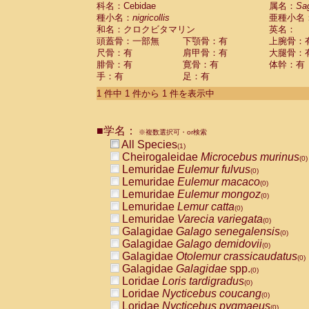
科名：Cebidae
Cebidae
Saguinus midas
属名：
Sa
(0)
種小名：
nigricollis
亜種小名
Cebidae
Saguinus mystax
(0)
和名：クロクビタマリン
英名：
Cebidae
Saguinus nigricollis
(1)
頭蓋骨：一部無
下顎骨：有
上腕骨：
Cebidae
Saguinus oedipus
(0)
尺骨：有
肩甲骨：有
大腿骨：
Cebidae
Saguinus weddelli
(0)
腓骨：有
寛骨：有
体幹：有
Cebidae
Saguinus
spp.
(0)
手：有
足：有
Cebidae
Aotus trivirgatus
(0)
Cebidae
Cebus albifrons
1 件中 1 件から 1 件を表示中
(0)
Cebidae
Cebus apella
(0)
Cebidae
Cebus capucinus
(0)
■学名：
Cebidae
Cebus nigrivittatus
※複数選択可・or検索
(0)
Cebidae
Cebus
spp.
All Species
(0)
(1)
Cebidae
Saimiri boliviensis
Cheirogaleidae
Microcebus murinus
(0)
(0)
Cebidae
Saimiri sciureus
Lemuridae
Eulemur fulvus
(0)
(0)
Atelidae
Alouatta caraya
Lemuridae
Eulemur macaco
(0)
(0)
Atelidae
Alouatta fusca
Lemuridae
Eulemur mongoz
(0)
(0)
Atelidae
Alouatta seniculus
Lemuridae
Lemur catta
(0)
(0)
Atelidae
Alouatta
spp.
Lemuridae
Varecia variegata
(0)
(0)
Atelidae
Ateles belzebuth
Galagidae
Galago senegalensis
(0)
(0)
Atelidae
Ateles geoffroyi
Galagidae
Galago demidovii
(0)
(0)
Atelidae
Ateles paniscus
Galagidae
Otolemur crassicaudatus
(0)
(0)
Atelidae
Ateles
spp.
Galagidae
Galagidae
spp.
(0)
(0)
Atelidae
Lagothrix lagothricha
Loridae
Loris tardigradus
(0)
(0)
Atelidae
Lagothrix lagothricha cana
Loridae
Nycticebus coucang
(0)
(0)
Pitheciidae
Cacajao calvus rubicundu
Loridae
Nycticebus pygmaeus
(0)