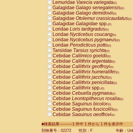
Lemuridae
Varecia variegata
(0)
Galagidae
Galago senegalensis
(0)
Galagidae
Galago demidovii
(0)
Galagidae
Otolemur crassicaudatus
(0)
Galagidae
Galagidae
spp.
(0)
Loridae
Loris tardigradus
(0)
Loridae
Nycticebus coucang
(0)
Loridae
Nycticebus pygmaeus
(0)
Loridae
Perodicticus potto
(0)
Tarsiidae
Tarsius syrichta
(0)
Cebidae
Callimico goeldii
(0)
Cebidae
Callithrix argentata
(0)
Cebidae
Callithrix geoffroyi
(0)
Cebidae
Callithrix humeralifer
(0)
Cebidae
Callithrix jacchus
(0)
Cebidae
Callithrix penicillata
(0)
Cebidae
Callithrix
spp.
(0)
Cebidae
Cebuella pygmaea
(0)
Cebidae
Leontopithecus rosalia
(0)
Cebidae
Saguinus bicolor
(0)
Cebidae
Saguinus fuscicollis
(0)
Cebidae
Saguinus geoffroyi
(0)
Cebidae
Saguinus imperator
(0)
■検索結果-----------1 件中 1 件から 1 件を表示中
Cebidae
Saguinus labiatus
(0)
Cebidae
Saguinus leucopus
剖検番号：02272
性別：F
年齢：Unk
(0)