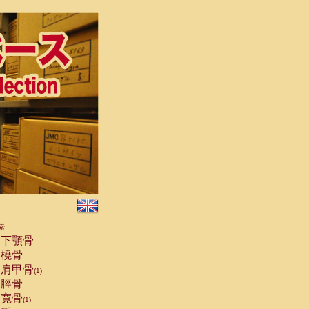
索
下顎骨
橈骨
肩甲骨
(1)
脛骨
寛骨
(1)