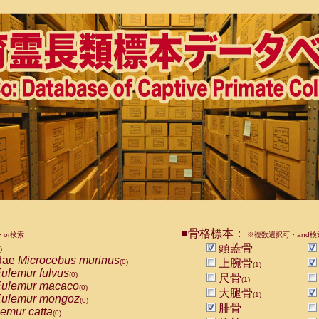
■骨格標本：
or検索
※複数選択可・and検
頭蓋骨
)
dae
Microcebus murinus
上腕骨
(0)
(1)
ulemur fulvus
(0)
尺骨
(1)
ulemur macaco
(0)
大腿骨
(1)
ulemur mongoz
(0)
腓骨
emur catta
(0)