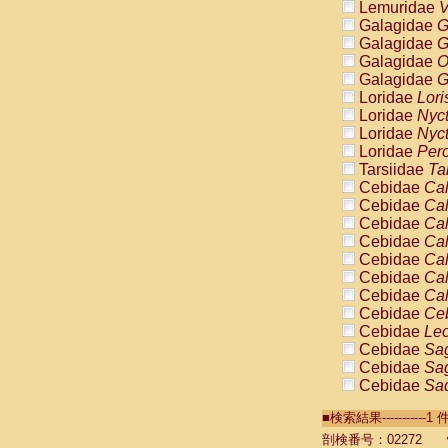
Lemuridae
V
Galagidae
G
Galagidae
G
Galagidae
O
Galagidae
G
Loridae
Lori
Loridae
Nyc
Loridae
Nyc
Loridae
Pero
Tarsiidae
Ta
Cebidae
Cal
Cebidae
Cal
Cebidae
Cal
Cebidae
Cal
Cebidae
Cal
Cebidae
Cal
Cebidae
Cal
Cebidae
Ce
Cebidae
Leo
Cebidae
Sag
Cebidae
Sag
Cebidae
Sag
Cebidae
Sag
■検索結果----------
Cebidae
Sag
Cebidae
Sa
剖検番号：02272