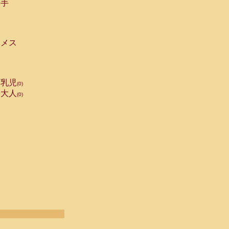
手
メス
乳児
(0)
大人
(0)