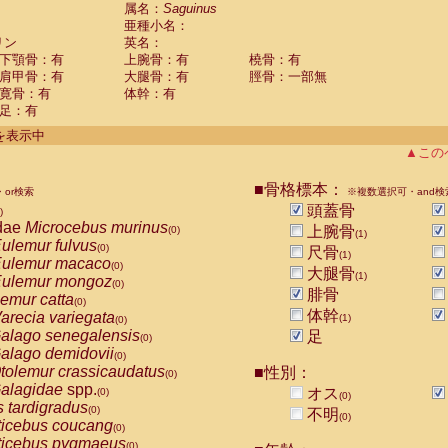
guinus midas
属名：
Saguinus
(0)
亜種小名：
guinus mystax
(0)
リン
英名：
uinus nigricollis
(1)
下顎骨：有
上腕骨：有
橈骨：有
guinus oedipus
(0)
肩甲骨：有
大腿骨：有
脛骨：一部無
uinus weddelli
(0)
寛骨：有
体幹：有
guinus
spp.
(0)
足：有
us trivirgatus
(0)
us albifrons
件を表示中
(0)
us apella
▲この
(0)
bus capucinus
(0)
us nigrivittatus
■骨格標本：
or検索
(0)
※複数選択可・and検
bus
spp.
頭蓋骨
(0)
)
miri boliviensis
dae
Microcebus murinus
(0)
上腕骨
(0)
(1)
miri sciureus
ulemur fulvus
(0)
(0)
尺骨
(1)
uatta caraya
ulemur macaco
(0)
(0)
大腿骨
(1)
uatta fusca
ulemur mongoz
(0)
(0)
腓骨
uatta seniculus
emur catta
(0)
(0)
uatta
spp.
体幹
arecia variegata
(0)
(1)
(0)
les belzebuth
alago senegalensis
足
(0)
(0)
les geoffroyi
alago demidovii
(0)
(0)
les paniscus
tolemur crassicaudatus
■性別：
(0)
(0)
les
spp.
alagidae
spp.
(0)
オス
(0)
(0)
othrix lagothricha
s tardigradus
(0)
(0)
不明
(0)
othrix lagothricha cana
ticebus coucang
(0)
(0)
Cacajao calvus rubicundus
ticebus pygmaeus
(0)
(0)