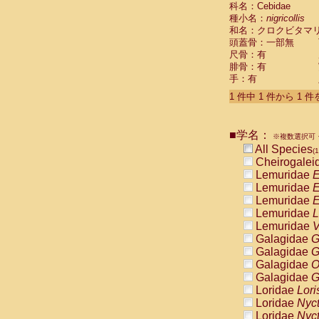
科名：Cebidae
Cebidae
Sa
種小名：
nigricollis
Cebidae
Sa
和名：クロクビタマ
Cebidae
Sag
頭蓋骨：一部無
Cebidae
Sa
尺骨：有
Cebidae
Sag
腓骨：有
Cebidae
Sa
手：有
Cebidae
Aot
Cebidae
Ceb
1 件中 1 件から 1 
Cebidae
Ceb
Cebidae
Ce
■学名：
Cebidae
Ceb
※複数選択可・
Cebidae
Ce
All Species
(1
Cebidae
Sai
Cheirogalei
Cebidae
Sai
Lemuridae
E
Atelidae
Alo
Lemuridae
E
Atelidae
Alo
Lemuridae
E
Atelidae
Alo
Lemuridae
L
Atelidae
Alo
Lemuridae
V
Atelidae
Ate
Galagidae
G
Atelidae
Ate
Galagidae
G
Atelidae
Ate
Galagidae
O
Atelidae
Ate
Galagidae
G
Atelidae
Lag
Loridae
Lori
Atelidae
Lag
Loridae
Nyc
Pitheciidae
Loridae
Nyc