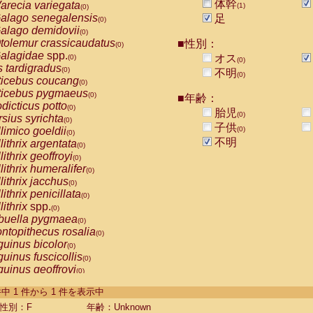
体幹
arecia variegata
(1)
(0)
alago senegalensis
足
(0)
alago demidovii
(0)
tolemur crassicaudatus
■性別：
(0)
alagidae
spp.
オス
(0)
(0)
s tardigradus
(0)
不明
(0)
ticebus coucang
(0)
ticebus pygmaeus
(0)
■年齢：
dicticus potto
(0)
胎児
(0)
rsius syrichta
(0)
子供
limico goeldii
(0)
(0)
不明
lithrix argentata
(0)
lithrix geoffroyi
(0)
lithrix humeralifer
(0)
lithrix jacchus
(0)
lithrix penicillata
(0)
lithrix
spp.
(0)
buella pygmaea
(0)
ntopithecus rosalia
(0)
uinus bicolor
(0)
uinus fuscicollis
(0)
uinus geoffroyi
(0)
uinus imperator
(0)
-1 件中 1 件から 1 件を表示中
uinus labiatus
(0)
guinus leucopus
性別：F
年齢：Unknown
(0)