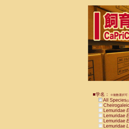
■学名：
※複数選択可・
All Species
(1
Cheirogalei
Lemuridae
E
Lemuridae
E
Lemuridae
E
Lemuridae
L