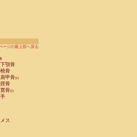
ページの最上部へ戻る
索
下顎骨
橈骨
肩甲骨
(1)
脛骨
寛骨
(1)
手
メス