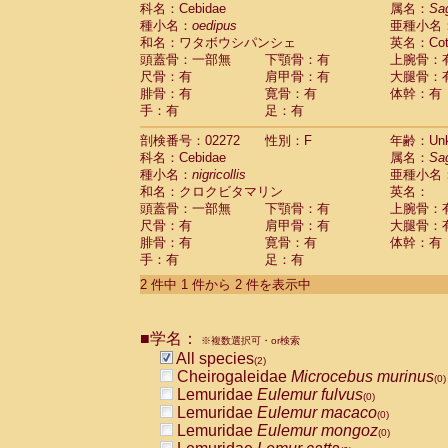
科名：Cebidae
Cebidae
Saguinus midas
属名：
Sa
(0)
種小名：
oedipus
亜種小名
Cebidae
Saguinus mystax
(0)
和名：ワタボウシパンシェ
英名：Cotto
Cebidae
Saguinus nigricollis
(1)
頭蓋骨：一部無
下顎骨：有
上腕骨：
Cebidae
Saguinus oedipus
(1)
尺骨：有
肩甲骨：有
大腿骨：
Cebidae
Saguinus weddelli
(0)
腓骨：有
寛骨：有
体幹：有
Cebidae
Saguinus
spp.
(0)
手：有
足：有
Cebidae
Aotus trivirgatus
(0)
Cebidae
Cebus albifrons
(0)
剖検番号：02272
性別：F
年齢：Unk
Cebidae
Cebus apella
科名：Cebidae
(0)
属名：
Sa
Cebidae
Cebus capucinus
種小名：
nigricollis
亜種小名
(0)
Cebidae
Cebus nigrivittatus
和名：クロクビタマリン
英名：
(0)
Cebidae
Cebus
spp.
頭蓋骨：一部無
下顎骨：有
上腕骨：
(0)
Cebidae
Saimiri boliviensis
尺骨：有
肩甲骨：有
大腿骨：
(0)
腓骨：有
Cebidae
Saimiri sciureus
寛骨：有
体幹：有
(0)
手：有
足：有
Atelidae
Alouatta caraya
(0)
Atelidae
Alouatta fusca
(0)
2 件中 1 件から 2 件を表示中
Atelidae
Alouatta seniculus
(0)
Atelidae
Alouatta
spp.
(0)
Atelidae
Ateles belzebuth
■学名：
(0)
※複数選択可・or検索
Atelidae
Ateles geoffroyi
(0)
All species
(2)
Atelidae
Ateles paniscus
(0)
Cheirogaleidae
Microcebus murinus
(0)
Atelidae
Ateles
spp.
(0)
Lemuridae
Eulemur fulvus
(0)
Atelidae
Lagothrix lagothricha
(0)
Lemuridae
Eulemur macaco
(0)
Atelidae
Lagothrix lagothricha cana
(0)
Lemuridae
Eulemur mongoz
(0)
Pitheciidae
Cacajao calvus rubicundu