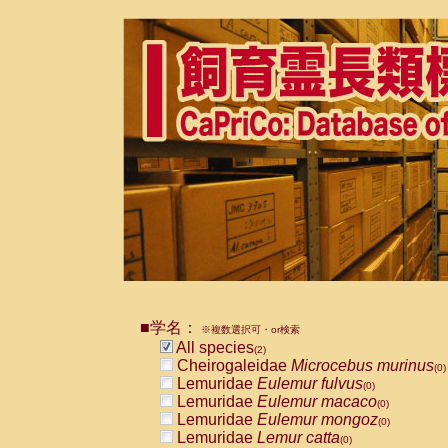
■学名：
※複数選択可・or検索
All species
(2)
Cheirogaleidae
Microcebus murinus
(0)
Lemuridae
Eulemur fulvus
(0)
Lemuridae
Eulemur macaco
(0)
Lemuridae
Eulemur mongoz
(0)
Lemuridae
Lemur catta
(0)