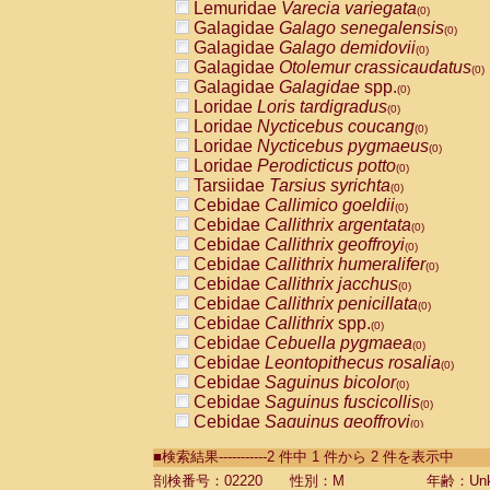
Lemuridae
Varecia variegata
(0)
Galagidae
Galago senegalensis
(0)
Galagidae
Galago demidovii
(0)
Galagidae
Otolemur crassicaudatus
(0)
Galagidae
Galagidae
spp.
(0)
Loridae
Loris tardigradus
(0)
Loridae
Nycticebus coucang
(0)
Loridae
Nycticebus pygmaeus
(0)
Loridae
Perodicticus potto
(0)
Tarsiidae
Tarsius syrichta
(0)
Cebidae
Callimico goeldii
(0)
Cebidae
Callithrix argentata
(0)
Cebidae
Callithrix geoffroyi
(0)
Cebidae
Callithrix humeralifer
(0)
Cebidae
Callithrix jacchus
(0)
Cebidae
Callithrix penicillata
(0)
Cebidae
Callithrix
spp.
(0)
Cebidae
Cebuella pygmaea
(0)
Cebidae
Leontopithecus rosalia
(0)
Cebidae
Saguinus bicolor
(0)
Cebidae
Saguinus fuscicollis
(0)
Cebidae
Saguinus geoffroyi
(0)
Cebidae
Saguinus imperator
(0)
■検索結果-----------2 件中 1 件から 2 件を表示中
Cebidae
Saguinus labiatus
(0)
Cebidae
Saguinus leucopus
剖検番号：02220
性別：M
年齢：Unk
(0)