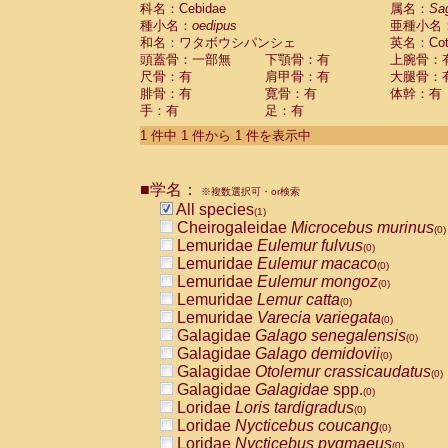
科名：Cebidae
Cebidae
Saguinus midas
属名：
Sa
(0)
種小名：
oedipus
亜種小名
Cebidae
Saguinus mystax
(0)
和名：ワタボウシパンシェ
英名：Cotto
Cebidae
Saguinus nigricollis
(0)
頭蓋骨：一部無
下顎骨：有
上腕骨：
Cebidae
Saguinus oedipus
(1)
尺骨：有
肩甲骨：有
大腿骨：
Cebidae
Saguinus weddelli
(0)
腓骨：有
寛骨：有
体幹：有
Cebidae
Saguinus
spp.
(0)
手：有
足：有
Cebidae
Aotus trivirgatus
(0)
Cebidae
Cebus albifrons
1 件中 1 件から 1 件を表示中
(0)
Cebidae
Cebus apella
(0)
Cebidae
Cebus capucinus
(0)
■学名：
Cebidae
Cebus nigrivittatus
※複数選択可・or検索
(0)
Cebidae
Cebus
spp.
All species
(0)
(1)
Cebidae
Saimiri boliviensis
Cheirogaleidae
Microcebus murinus
(0)
(0)
Cebidae
Saimiri sciureus
Lemuridae
Eulemur fulvus
(0)
(0)
Atelidae
Alouatta caraya
Lemuridae
Eulemur macaco
(0)
(0)
Atelidae
Alouatta fusca
Lemuridae
Eulemur mongoz
(0)
(0)
Atelidae
Alouatta seniculus
Lemuridae
Lemur catta
(0)
(0)
Atelidae
Alouatta
spp.
Lemuridae
Varecia variegata
(0)
(0)
Atelidae
Ateles belzebuth
Galagidae
Galago senegalensis
(0)
(0)
Atelidae
Ateles geoffroyi
Galagidae
Galago demidovii
(0)
(0)
Atelidae
Ateles paniscus
Galagidae
Otolemur crassicaudatus
(0)
(0)
Atelidae
Ateles
spp.
Galagidae
Galagidae
spp.
(0)
(0)
Atelidae
Lagothrix lagothricha
Loridae
Loris tardigradus
(0)
(0)
Atelidae
Lagothrix lagothricha cana
Loridae
Nycticebus coucang
(0)
(0)
Pitheciidae
Cacajao calvus rubicundu
Loridae
Nycticebus pygmaeus
(0)