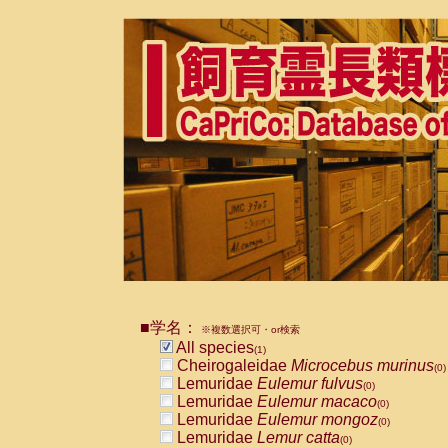
■学名：
※複数選択可・or検索
All species
(1)
Cheirogaleidae
Microcebus murinus
(0)
Lemuridae
Eulemur fulvus
(0)
Lemuridae
Eulemur macaco
(0)
Lemuridae
Eulemur mongoz
(0)
Lemuridae
Lemur catta
(0)