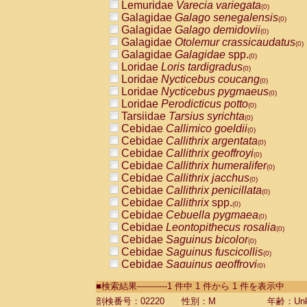
Lemuridae
Varecia variegata
(0)
Galagidae
Galago senegalensis
(0)
Galagidae
Galago demidovii
(0)
Galagidae
Otolemur crassicaudatus
(0)
Galagidae
Galagidae
spp.
(0)
Loridae
Loris tardigradus
(0)
Loridae
Nycticebus coucang
(0)
Loridae
Nycticebus pygmaeus
(0)
Loridae
Perodicticus potto
(0)
Tarsiidae
Tarsius syrichta
(0)
Cebidae
Callimico goeldii
(0)
Cebidae
Callithrix argentata
(0)
Cebidae
Callithrix geoffroyi
(0)
Cebidae
Callithrix humeralifer
(0)
Cebidae
Callithrix jacchus
(0)
Cebidae
Callithrix penicillata
(0)
Cebidae
Callithrix
spp.
(0)
Cebidae
Cebuella pygmaea
(0)
Cebidae
Leontopithecus rosalia
(0)
Cebidae
Saguinus bicolor
(0)
Cebidae
Saguinus fuscicollis
(0)
Cebidae
Saguinus geoffroyi
(0)
Cebidae
Saguinus imperator
(0)
■検索結果-----------1 件中 1 件から 1 件を表示中
Cebidae
Saguinus labiatus
(0)
Cebidae
Saguinus leucopus
剖検番号：02220
性別：M
年齢：Unk
(0)