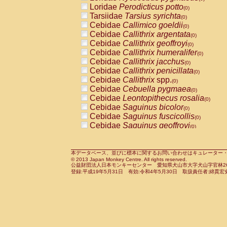
Pitheciidae
Callicebus cupreus
Loridae
Perodicticus potto
(0)
(0)
Pitheciidae
Callicebus donacophilus
Tarsiidae
Tarsius syrichta
(0
(0)
Pitheciidae
Callicebus moloch
Cebidae
Callimico goeldii
(0)
(0)
Pitheciidae
Callicebus torquatus
Cebidae
Callithrix argentata
(0)
(0)
Pitheciidae
Callicebus
spp.
Cebidae
Callithrix geoffroyi
(0)
(0)
Pitheciidae
Chiropotes satanas
Cebidae
Callithrix humeralifer
(0)
(0)
Pitheciidae
Pithecia monachus
Cebidae
Callithrix jacchus
(0)
(0)
Pitheciidae
Pithecia pithecia
Cebidae
Callithrix penicillata
(0)
(0)
Cercopithecidae
Cercocebus agilis
Cebidae
Callithrix
spp.
(0)
(0)
Cercopithecidae
Cercocebus galeritus
Cebidae
Cebuella pygmaea
(0)
Cercopithecidae
Cercocebus torquatu
Cebidae
Leontopithecus rosalia
(0)
Cercopithecidae
Cercocebus torquatus
Cebidae
Saguinus bicolor
(0)
Cercopithecidae
Cercocebus torquatu
Cebidae
Saguinus fuscicollis
(0)
Cercopithecidae
Cercocebus
hybrid
Cebidae
Saguinus geoffroyi
(0)
(0)
Cercopithecidae
Cercocebus
spp.
Cebidae
Saguinus imperator
(0)
(0)
Cercopithecidae
Lophocebus albigen
Cebidae
Saguinus labiatus
(0)
Cercopithecidae
Papio anubis
Cebidae
Saguinus leucopus
本データベース、並びに標本に関するお問い合わせはキュレーター・新宅勇太までお願い
(0)
(0)
© 2013 Japan Monkey Centre. All rights reserved.
Cercopithecidae
Papio cynocephalus
Cebidae
Saguinus midas
(
(0)
公益財団法人日本モンキーセンター 愛知県犬山市大字犬山字官林26番
Cercopithecidae
Papio hamadryas
Cebidae
Saguinus mystax
(0)
登録:平成19年5月31日 有効:令和4年5月30日 取扱責任者:綿貫宏
(0)
Cercopithecidae
Papio papio
Cebidae
Saguinus nigricollis
(0)
(0)
Cercopithecidae
Papio
spp.
Cebidae
Saguinus oedipus
(0)
(1)
Cercopithecidae
Mandrillus leucopha
Cebidae
Saguinus weddelli
(0)
Cercopithecidae
Mandrillus sphinx
Cebidae
Saguinus
spp.
(0)
(0)
Cercopithecidae
Theropithecus gelad
Cebidae
Aotus trivirgatus
(0)
Cercopithecidae
Macaca arctoides
Cebidae
Cebus albifrons
(0)
(0)