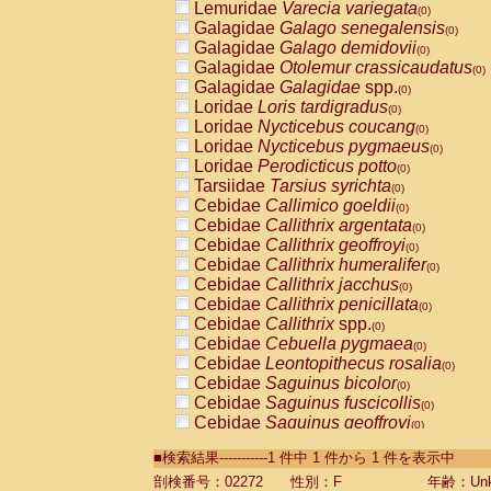
Lemuridae
Varecia variegata
(0)
Galagidae
Galago senegalensis
(0)
Galagidae
Galago demidovii
(0)
Galagidae
Otolemur crassicaudatus
(0)
Galagidae
Galagidae
spp.
(0)
Loridae
Loris tardigradus
(0)
Loridae
Nycticebus coucang
(0)
Loridae
Nycticebus pygmaeus
(0)
Loridae
Perodicticus potto
(0)
Tarsiidae
Tarsius syrichta
(0)
Cebidae
Callimico goeldii
(0)
Cebidae
Callithrix argentata
(0)
Cebidae
Callithrix geoffroyi
(0)
Cebidae
Callithrix humeralifer
(0)
Cebidae
Callithrix jacchus
(0)
Cebidae
Callithrix penicillata
(0)
Cebidae
Callithrix
spp.
(0)
Cebidae
Cebuella pygmaea
(0)
Cebidae
Leontopithecus rosalia
(0)
Cebidae
Saguinus bicolor
(0)
Cebidae
Saguinus fuscicollis
(0)
Cebidae
Saguinus geoffroyi
(0)
Cebidae
Saguinus imperator
(0)
■検索結果-----------1 件中 1 件から 1 件を表示中
Cebidae
Saguinus labiatus
(0)
Cebidae
Saguinus leucopus
剖検番号：02272
性別：F
年齢：Unk
(0)