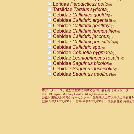
Pitheciidae
Callicebus cupreus
Loridae
Perodicticus potto
(0)
(0)
Pitheciidae
Callicebus donacophilus
Tarsiidae
Tarsius syrichta
(0
(0)
Pitheciidae
Callicebus moloch
Cebidae
Callimico goeldii
(0)
(0)
Pitheciidae
Callicebus torquatus
Cebidae
Callithrix argentata
(0)
(0)
Pitheciidae
Callicebus
spp.
Cebidae
Callithrix geoffroyi
(0)
(0)
Pitheciidae
Chiropotes satanas
Cebidae
Callithrix humeralifer
(0)
(0)
Pitheciidae
Pithecia monachus
Cebidae
Callithrix jacchus
(0)
(0)
Pitheciidae
Pithecia pithecia
Cebidae
Callithrix penicillata
(0)
(0)
Cercopithecidae
Cercocebus agilis
Cebidae
Callithrix
spp.
(0)
(0)
Cercopithecidae
Cercocebus galeritus
Cebidae
Cebuella pygmaea
(0)
Cercopithecidae
Cercocebus torquatu
Cebidae
Leontopithecus rosalia
(0)
Cercopithecidae
Cercocebus torquatus
Cebidae
Saguinus bicolor
(0)
Cercopithecidae
Cercocebus torquatu
Cebidae
Saguinus fuscicollis
(0)
Cercopithecidae
Cercocebus
hybrid
Cebidae
Saguinus geoffroyi
(0)
(0)
Cercopithecidae
Cercocebus
spp.
Cebidae
Saguinus imperator
(0)
(0)
Cercopithecidae
Lophocebus albigen
Cebidae
Saguinus labiatus
(0)
Cercopithecidae
Papio anubis
Cebidae
Saguinus leucopus
本データベース、並びに標本に関するお問い合わせはキュレーター・新宅勇太までお願い
(0)
(0)
© 2013 Japan Monkey Centre. All rights reserved.
Cercopithecidae
Papio cynocephalus
Cebidae
Saguinus midas
(
(0)
公益財団法人日本モンキーセンター 愛知県犬山市大字犬山字官林26番
Cercopithecidae
Papio hamadryas
Cebidae
Saguinus mystax
(0)
登録:平成19年5月31日 有効:令和4年5月30日 取扱責任者:綿貫宏
(0)
Cercopithecidae
Papio papio
Cebidae
Saguinus nigricollis
(0)
(1)
Cercopithecidae
Papio
spp.
Cebidae
Saguinus oedipus
(0)
(0)
Cercopithecidae
Mandrillus leucopha
Cebidae
Saguinus weddelli
(0)
Cercopithecidae
Mandrillus sphinx
Cebidae
Saguinus
spp.
(0)
(0)
Cercopithecidae
Theropithecus gelad
Cebidae
Aotus trivirgatus
(0)
Cercopithecidae
Macaca arctoides
Cebidae
Cebus albifrons
(0)
(0)