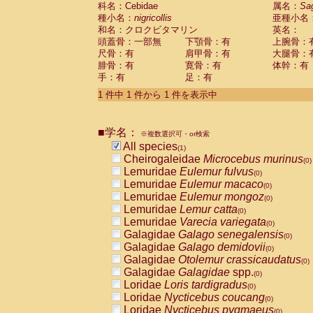
科名：Cebidae
Cebidae
Saguinus midas
属名：
Sa
(0)
種小名：
nigricollis
亜種小名
Cebidae
Saguinus mystax
(0)
和名：クロクビタマリン
英名：
Cebidae
Saguinus nigricollis
(1)
頭蓋骨：一部無
下顎骨：有
上腕骨：
Cebidae
Saguinus oedipus
(0)
尺骨：有
肩甲骨：有
大腿骨：
Cebidae
Saguinus weddelli
(0)
腓骨：有
寛骨：有
体幹：有
Cebidae
Saguinus
spp.
(0)
手：有
足：有
Cebidae
Aotus trivirgatus
(0)
Cebidae
Cebus albifrons
1 件中 1 件から 1 件を表示中
(0)
Cebidae
Cebus apella
(0)
Cebidae
Cebus capucinus
(0)
■学名：
Cebidae
Cebus nigrivittatus
※複数選択可・or検索
(0)
Cebidae
Cebus
spp.
All species
(0)
(1)
Cebidae
Saimiri boliviensis
Cheirogaleidae
Microcebus murinus
(0)
(0)
Cebidae
Saimiri sciureus
Lemuridae
Eulemur fulvus
(0)
(0)
Atelidae
Alouatta caraya
Lemuridae
Eulemur macaco
(0)
(0)
Atelidae
Alouatta fusca
Lemuridae
Eulemur mongoz
(0)
(0)
Atelidae
Alouatta seniculus
Lemuridae
Lemur catta
(0)
(0)
Atelidae
Alouatta
spp.
Lemuridae
Varecia variegata
(0)
(0)
Atelidae
Ateles belzebuth
Galagidae
Galago senegalensis
(0)
(0)
Atelidae
Ateles geoffroyi
Galagidae
Galago demidovii
(0)
(0)
Atelidae
Ateles paniscus
Galagidae
Otolemur crassicaudatus
(0)
(0)
Atelidae
Ateles
spp.
Galagidae
Galagidae
spp.
(0)
(0)
Atelidae
Lagothrix lagothricha
Loridae
Loris tardigradus
(0)
(0)
Atelidae
Lagothrix lagothricha cana
Loridae
Nycticebus coucang
(0)
(0)
Pitheciidae
Cacajao calvus rubicundu
Loridae
Nycticebus pygmaeus
(0)