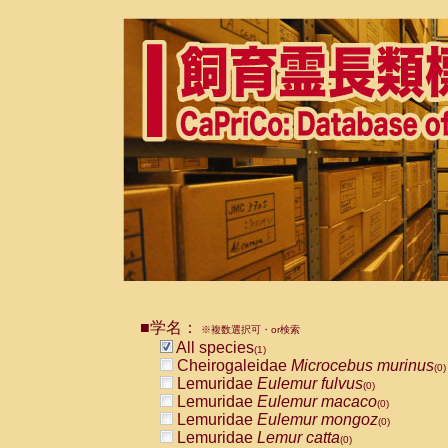
■学名：
※複数選択可・or検索
All species
(1)
Cheirogaleidae
Microcebus murinus
(0)
Lemuridae
Eulemur fulvus
(0)
Lemuridae
Eulemur macaco
(0)
Lemuridae
Eulemur mongoz
(0)
Lemuridae
Lemur catta
(0)