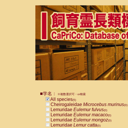
■学名：
※複数選択可・or検索
All species
(5)
Cheirogaleidae
Microcebus murinus
(0)
Lemuridae
Eulemur fulvus
(0)
Lemuridae
Eulemur macaco
(0)
Lemuridae
Eulemur mongoz
(0)
Lemuridae
Lemur catta
(0)