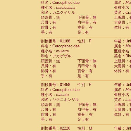
科名：Cercopithecidae
Cebidae
Saguinus midas
属名：
Ma
(0)
種小名：
fascicularis
亜種小名
Cebidae
Saguinus mystax
(0)
和名：カニクイザル
英名：Crab
Cebidae
Saguinus nigricollis
(1)
頭蓋骨：無
下顎骨：無
上腕骨：
Cebidae
Saguinus oedipus
(1)
尺骨：有
肩甲骨：有
大腿骨：
Cebidae
Saguinus weddelli
(0)
腓骨：有
寛骨：有
体幹：有
Cebidae
Saguinus
spp.
(0)
手：有
足：有
Cebidae
Aotus trivirgatus
(0)
Cebidae
Cebus albifrons
(0)
剖検番号：01188
性別：F
年齢：Unk
Cebidae
Cebus apella
科名：Cercopithecidae
(0)
属名：
Ma
Cebidae
Cebus capucinus
種小名：
mulatta
亜種小名
(0)
Cebidae
Cebus nigrivittatus
和名：アカゲザル
英名：Rhes
(0)
Cebidae
Cebus
spp.
頭蓋骨：無
下顎骨：無
上腕骨：
(0)
Cebidae
Saimiri boliviensis
尺骨：有
肩甲骨：有
大腿骨：
(0)
腓骨：有
Cebidae
Saimiri sciureus
寛骨：有
体幹：有
(0)
手：有
足：有
Atelidae
Alouatta caraya
(0)
Atelidae
Alouatta fusca
(0)
剖検番号：01458
性別：F
年齢：Unk
Atelidae
Alouatta seniculus
(0)
科名：Cercopithecidae
属名：
Ma
Atelidae
Alouatta
spp.
(0)
種小名：
fuscata
亜種小名
Atelidae
Ateles belzebuth
(0)
和名：ヤクニホンザル
英名：Japa
Atelidae
Ateles geoffroyi
(0)
頭蓋骨：無
下顎骨：無
上腕骨：
Atelidae
Ateles paniscus
(0)
尺骨：有
肩甲骨：有
大腿骨：
Atelidae
Ateles
spp.
腓骨：有
寛骨：有
(0)
体幹：有
Atelidae
Lagothrix lagothricha
手：有
足：有
(0)
Atelidae
Lagothrix lagothricha cana
(0)
剖検番号：02220
性別：M
年齢：Unk
Pitheciidae
Cacajao calvus rubicundu