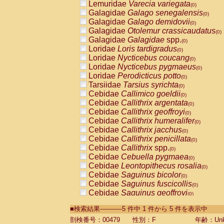
Lemuridae
Varecia variegata
(0)
Galagidae
Galago senegalensis
(0)
Galagidae
Galago demidovii
(0)
Galagidae
Otolemur crassicaudatus
(0)
Galagidae
Galagidae
spp.
(0)
Loridae
Loris tardigradus
(0)
Loridae
Nycticebus coucang
(0)
Loridae
Nycticebus pygmaeus
(0)
Loridae
Perodicticus potto
(0)
Tarsiidae
Tarsius syrichta
(0)
Cebidae
Callimico goeldii
(0)
Cebidae
Callithrix argentata
(0)
Cebidae
Callithrix geoffroyi
(0)
Cebidae
Callithrix humeralifer
(0)
Cebidae
Callithrix jacchus
(0)
Cebidae
Callithrix penicillata
(0)
Cebidae
Callithrix
spp.
(0)
Cebidae
Cebuella pygmaea
(0)
Cebidae
Leontopithecus rosalia
(0)
Cebidae
Saguinus bicolor
(0)
Cebidae
Saguinus fuscicollis
(0)
Cebidae
Saguinus geoffroyi
(0)
Cebidae
Saguinus imperator
(0)
■検索結果-----------5 件中 1 件から 5 件を表示中
Cebidae
Saguinus labiatus
(0)
Cebidae
Saguinus leucopus
剖検番号：00479
性別：F
年齢：Unk
(0)