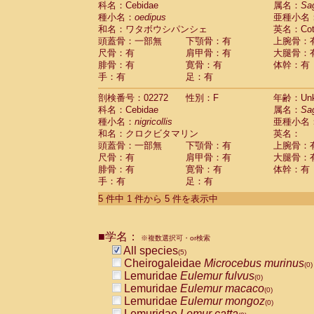
科名：Cebidae
属名：
Sa
Pitheciidae
Callicebus cupreus
(0)
種小名：
oedipus
亜種小名
Pitheciidae
Callicebus donacophilus
(0
和名：ワタボウシパンシェ
英名：Cotto
Pitheciidae
Callicebus moloch
(0)
頭蓋骨：一部無
下顎骨：有
上腕骨：
Pitheciidae
Callicebus torquatus
(0)
尺骨：有
肩甲骨：有
大腿骨：
Pitheciidae
Callicebus
spp.
(0)
腓骨：有
寛骨：有
体幹：有
Pitheciidae
Chiropotes satanas
(0)
手：有
足：有
Pitheciidae
Pithecia monachus
(0)
Pitheciidae
Pithecia pithecia
剖検番号：02272
性別：F
年齢：Unk
(0)
Cercopithecidae
Cercocebus agilis
科名：Cebidae
属名：
Sa
(0)
Cercopithecidae
Cercocebus galeritus
種小名：
nigricollis
亜種小名
和名：クロクビタマリン
Cercopithecidae
Cercocebus torquatu
英名：
頭蓋骨：一部無
下顎骨：有
上腕骨：
Cercopithecidae
Cercocebus torquatus
尺骨：有
肩甲骨：有
大腿骨：
Cercopithecidae
Cercocebus torquatu
腓骨：有
寛骨：有
体幹：有
Cercopithecidae
Cercocebus
hybrid
(0)
手：有
足：有
Cercopithecidae
Cercocebus
spp.
(0)
Cercopithecidae
Lophocebus albigen
5 件中 1 件から 5 件を表示中
Cercopithecidae
Papio anubis
(0)
Cercopithecidae
Papio cynocephalus
(
Cercopithecidae
Papio hamadryas
■学名：
(0)
※複数選択可・or検索
Cercopithecidae
Papio papio
All species
(0)
(5)
Cercopithecidae
Papio
spp.
Cheirogaleidae
Microcebus murinus
(0)
(0)
Cercopithecidae
Mandrillus leucopha
Lemuridae
Eulemur fulvus
(0)
Cercopithecidae
Mandrillus sphinx
Lemuridae
Eulemur macaco
(0)
(0)
Cercopithecidae
Theropithecus gelad
Lemuridae
Eulemur mongoz
(0)
Cercopithecidae
Macaca arctoides
Lemuridae
Lemur catta
(0)