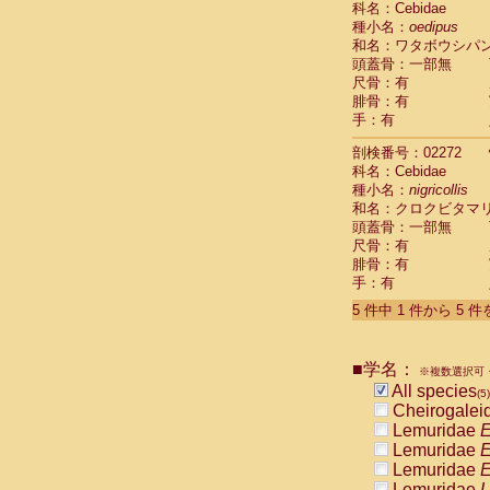
科名：Cebidae
Pitheciidae
種小名：
oedipus
Pitheciidae
和名：ワタボウシパ
Pitheciidae
頭蓋骨：一部無
Pitheciidae
尺骨：有
Pitheciidae
腓骨：有
Pitheciidae
手：有
Pitheciidae
Pitheciidae
剖検番号：02272
Cercopithec
科名：Cebidae
Cercopithec
種小名：
nigricollis
和名：クロクビタマ
Cercopithec
頭蓋骨：一部無
Cercopithec
尺骨：有
Cercopithec
腓骨：有
Cercopithec
手：有
Cercopithec
Cercopithec
5 件中 1 件から 5 
Cercopithec
Cercopithec
Cercopithec
■学名：
※複数選択可・
Cercopithec
All species
(5)
Cercopithec
Cheirogalei
Cercopithec
Lemuridae
E
Cercopithec
Lemuridae
E
Cercopithec
Lemuridae
E
Cercopithec
Lemuridae
L