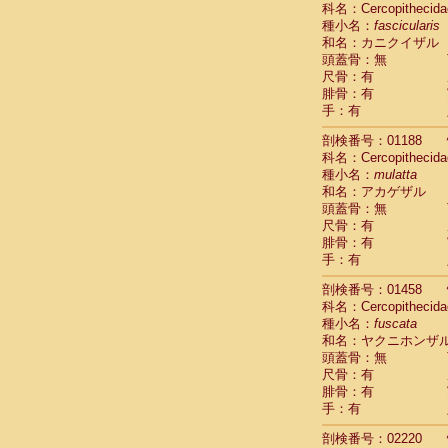
科名：Cercopithecida
Cebidae
Sa
種小名：
fascicularis
Cebidae
Sa
和名：カニクイザル
Cebidae
Sag
頭蓋骨：無
Cebidae
Sa
尺骨：有
Cebidae
Sag
腓骨：有
Cebidae
Sa
手：有
Cebidae
Aot
Cebidae
Ceb
剖検番号：01188
Cebidae
Ceb
科名：Cercopithecida
Cebidae
Ce
種小名：
mulatta
Cebidae
Ceb
和名：アカゲザル
Cebidae
Ce
頭蓋骨：無
Cebidae
Sai
尺骨：有
腓骨：有
Cebidae
Sai
手：有
Atelidae
Alo
Atelidae
Alo
剖検番号：01458
Atelidae
Alo
科名：Cercopithecida
Atelidae
Alo
種小名：
fuscata
Atelidae
Ate
和名：ヤクニホンザ
Atelidae
Ate
頭蓋骨：無
Atelidae
Ate
尺骨：有
Atelidae
Ate
腓骨：有
Atelidae
Lag
手：有
Atelidae
Lag
剖検番号：02220
Pitheciidae