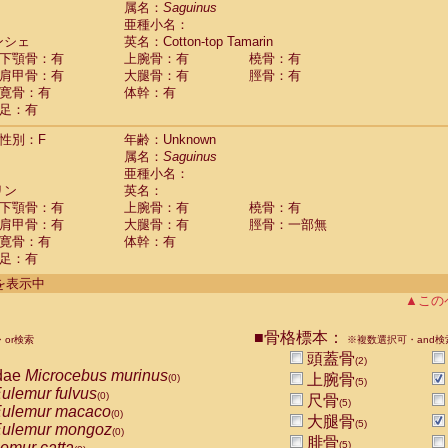
属名：
Saguinus
Callicebus cupreus
(0)
亜種小名：
Callicebus donacophilus
(0)
ンシェ
英名：Cotton-top Tamarin
Callicebus moloch
(0)
下顎骨：有
上腕骨：有
橈骨：有
Callicebus torquatus
(0)
肩甲骨：有
大腿骨：有
脛骨：有
Callicebus
spp.
(0)
寛骨：有
体幹：有
Chiropotes satanas
(0)
足：有
Pithecia monachus
(0)
Pithecia pithecia
性別：F
年齢：Unknown
(0)
idae
Cercocebus agilis
属名：
Saguinus
(0)
idae
Cercocebus galeritus chrysogaster
亜種小名：
(0)
リン
idae
Cercocebus torquatus atys
英名：
(0)
下顎骨：有
上腕骨：有
橈骨：有
idae
Cercocebus torquatus lunulatus
(0)
肩甲骨：有
大腿骨：有
脛骨：一部無
idae
Cercocebus torquatus torquatus
(0)
寛骨：有
体幹：有
idae
Cercocebus
hybrid
(0)
足：有
idae
Cercocebus
spp.
(0)
idae
Lophocebus albigena
件を表示中
(0)
idae
Papio anubis
▲この
(0)
idae
Papio cynocephalus
(0)
idae
Papio hamadryas
■骨格標本：
(0)
or検索
※複数選択可・and検
idae
Papio papio
(0)
頭蓋骨
(2)
idae
Papio
spp.
dae
Microcebus murinus
(0)
上腕骨
(0)
(5)
idae
Mandrillus leucophaeus
ulemur fulvus
(0)
(0)
尺骨
(5)
idae
Mandrillus sphinx
ulemur macaco
(0)
(0)
大腿骨
idae
Theropithecus gelada
(5)
ulemur mongoz
(0)
(0)
腓骨
idae
Macaca arctoides
emur catta
(5)
(0)