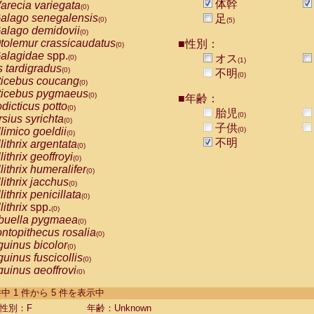
体幹
arecia variegata
(0)
alago senegalensis
足
(0)
(5)
alago demidovii
(0)
tolemur crassicaudatus
■性別：
(0)
alagidae
spp.
オス
(0)
(1)
s tardigradus
(0)
不明
(0)
ticebus coucang
(0)
ticebus pygmaeus
(0)
■年齢：
dicticus potto
(0)
胎児
(0)
rsius syrichta
(0)
子供
limico goeldii
(0)
(0)
不明
lithrix argentata
(0)
lithrix geoffroyi
(0)
lithrix humeralifer
(0)
lithrix jacchus
(0)
lithrix penicillata
(0)
lithrix
spp.
(0)
buella pygmaea
(0)
ntopithecus rosalia
(0)
uinus bicolor
(0)
uinus fuscicollis
(0)
uinus geoffroyi
(0)
uinus imperator
(0)
-5 件中 1 件から 5 件を表示中
uinus labiatus
(0)
guinus leucopus
性別：F
年齢：Unknown
(0)