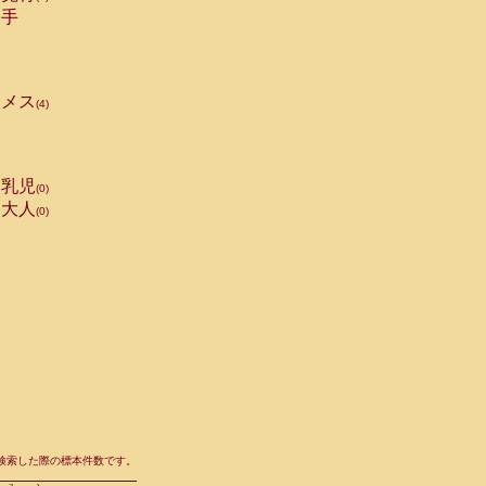
手
メス
(4)
乳児
(0)
大人
(0)
て検索した際の標本件数です。