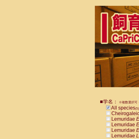
■学名：
※複数選択可・
All species
(5)
Cheirogalei
Lemuridae
E
Lemuridae
E
Lemuridae
E
Lemuridae
L