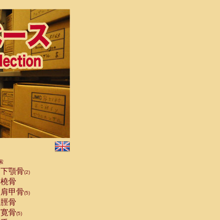
索
下顎骨
(2)
橈骨
肩甲骨
(5)
脛骨
寛骨
(5)