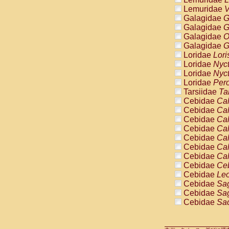
Cercopithec
Lemuridae
V
Cercopithec
Galagidae
G
Cercopithec
Galagidae
G
Cercopithec
Galagidae
O
Cercopithec
Galagidae
G
Cercopithec
Loridae
Lori
Cercopithec
Loridae
Nyc
Cercopithec
Loridae
Nyc
Cercopithec
Loridae
Pero
Cercopithec
Tarsiidae
Ta
Cercopithec
Cebidae
Cal
Cercopithec
Cebidae
Cal
Cercopithec
Cebidae
Cal
Cercopithec
Cebidae
Cal
Cercopithec
Cebidae
Cal
Cercopithec
Cebidae
Cal
Cercopithec
Cebidae
Cal
Cercopithec
Cebidae
Ce
Cercopithec
Cebidae
Leo
Cercopithec
Cebidae
Sag
Cercopithec
Cebidae
Sag
Cercopithec
Cebidae
Sag
Cercopithec
Cebidae
Sag
Cercopithec
Cebidae
Sag
Cercopithec