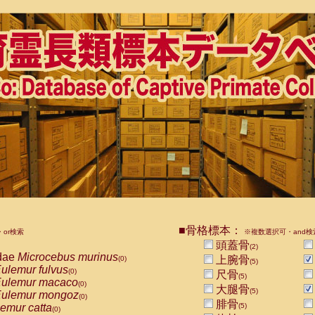
■骨格標本：
or検索
※複数選択可・and検
頭蓋骨
(2)
dae
Microcebus murinus
上腕骨
(0)
(5)
ulemur fulvus
(0)
尺骨
(5)
ulemur macaco
(0)
大腿骨
(5)
ulemur mongoz
(0)
腓骨
emur catta
(5)
(0)