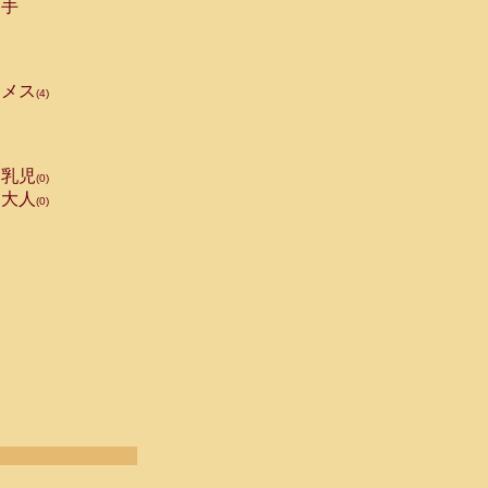
手
メス
(4)
乳児
(0)
大人
(0)