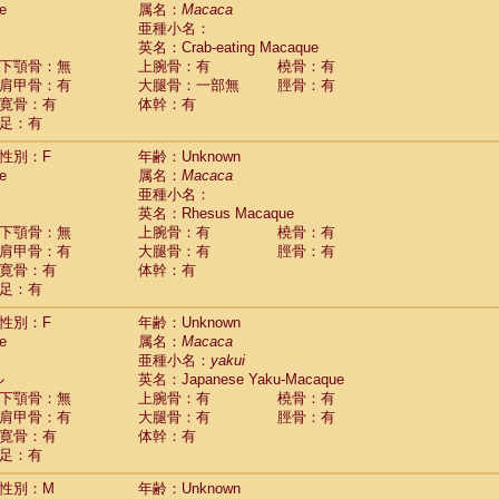
e
guinus midas
属名：
Macaca
(0)
亜種小名：
guinus mystax
(0)
英名：Crab-eating Macaque
uinus nigricollis
(1)
下顎骨：無
上腕骨：有
橈骨：有
guinus oedipus
(1)
肩甲骨：有
大腿骨：一部無
脛骨：有
uinus weddelli
(0)
寛骨：有
体幹：有
guinus
spp.
(0)
足：有
us trivirgatus
(0)
us albifrons
(0)
性別：F
年齢：Unknown
us apella
e
(0)
属名：
Macaca
bus capucinus
亜種小名：
(0)
us nigrivittatus
英名：Rhesus Macaque
(0)
bus
spp.
下顎骨：無
上腕骨：有
橈骨：有
(0)
miri boliviensis
肩甲骨：有
大腿骨：有
脛骨：有
(0)
miri sciureus
寛骨：有
体幹：有
(0)
足：有
uatta caraya
(0)
uatta fusca
(0)
性別：F
年齢：Unknown
uatta seniculus
(0)
e
属名：
Macaca
uatta
spp.
(0)
亜種小名：
yakui
les belzebuth
(0)
ル
英名：Japanese Yaku-Macaque
les geoffroyi
(0)
下顎骨：無
上腕骨：有
橈骨：有
les paniscus
(0)
肩甲骨：有
大腿骨：有
脛骨：有
les
spp.
寛骨：有
(0)
体幹：有
othrix lagothricha
足：有
(0)
othrix lagothricha cana
(0)
性別：M
年齢：Unknown
Cacajao calvus rubicundus
(0)