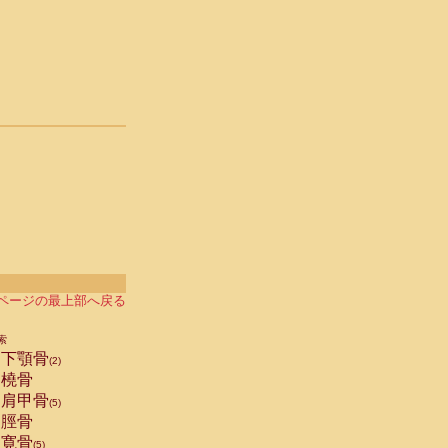
ページの最上部へ戻る
索
下顎骨
(2)
橈骨
肩甲骨
(5)
脛骨
寛骨
(5)