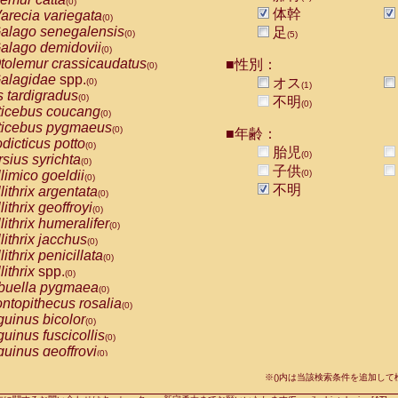
(0)
idae
Macaca assamensis
体幹
arecia variegata
(0)
(0)
idae
Macaca brunnescens
alago senegalensis
(0)
足
(0)
(5)
idae
Macaca cyclopis
alago demidovii
(0)
(0)
idae
Macaca fascicularis
tolemur crassicaudatus
(1)
■性別：
(0)
idae
Macaca fuscaca fuscata
alagidae
spp.
(0)
オス
(0)
(1)
idae
Macaca fuscata yakui
s tardigradus
(1)
(0)
不明
(0)
idae
Macaca fuscata
hybrid
ticebus coucang
(0)
(0)
idae
Macaca maura
ticebus pygmaeus
(0)
(0)
■年齢：
idae
Macaca mulatta
dicticus potto
(1)
(0)
胎児
idae
Macaca nemestrina
(0)
rsius syrichta
(0)
(0)
子供
idae
Macaca nigra
limico goeldii
(0)
(0)
(0)
idae
Macaca radiata
不明
lithrix argentata
(0)
(0)
idae
Macaca silenus
lithrix geoffroyi
(0)
(0)
idae
Macaca sinica
lithrix humeralifer
(0)
(0)
idae
Macaca sylvanus
lithrix jacchus
(0)
(0)
idae
Macaca thibetana
lithrix penicillata
(0)
(0)
idae
Macaca tonkeana
lithrix
spp.
(0)
(0)
idae
Macaca
hybrid
buella pygmaea
(0)
(0)
idae
Macaca
spp.
ntopithecus rosalia
(0)
(0)
idae
Allenopithecus nigroviridis
uinus bicolor
(0)
(0)
idae
Cercopithecus ascanius
uinus fuscicollis
(0)
(0)
idae
Cercopithecus ascanius schmidti
uinus geoffroyi
(0)
(0)
idae
Cercopithecus cephus
uinus imperator
(0)
(0)
idae
Cercopithecus diana
※()内は当該検索条件を追加し
uinus labiatus
(0)
(0)
idae
Cercopithecus hamlyni
(0)