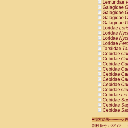
Lemuridae
V
Galagidae
G
Galagidae
G
Galagidae
O
Galagidae
G
Loridae
Lori
Loridae
Nyc
Loridae
Nyc
Loridae
Pero
Tarsiidae
Ta
Cebidae
Cal
Cebidae
Cal
Cebidae
Cal
Cebidae
Cal
Cebidae
Cal
Cebidae
Cal
Cebidae
Cal
Cebidae
Ce
Cebidae
Leo
Cebidae
Sag
Cebidae
Sag
Cebidae
Sag
Cebidae
Sag
■検索結果----------
Cebidae
Sag
Cebidae
Sa
剖検番号：00479