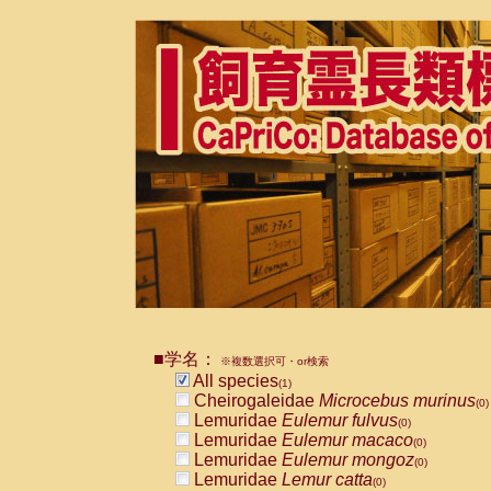
■学名：
※複数選択可・or検索
All species
(1)
Cheirogaleidae
Microcebus murinus
(0)
Lemuridae
Eulemur fulvus
(0)
Lemuridae
Eulemur macaco
(0)
Lemuridae
Eulemur mongoz
(0)
Lemuridae
Lemur catta
(0)