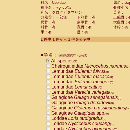
科名：Cebidae
Cebidae
Saguinus midas
属名：
Sa
(0)
種小名：
nigricollis
亜種小名
Cebidae
Saguinus mystax
(0)
和名：クロクビタマリン
英名：
Cebidae
Saguinus nigricollis
(1)
頭蓋骨：一部無
下顎骨：有
上腕骨：
Cebidae
Saguinus oedipus
(0)
尺骨：有
肩甲骨：有
大腿骨：
Cebidae
Saguinus weddelli
(0)
腓骨：有
寛骨：有
体幹：有
Cebidae
Saguinus
spp.
(0)
手：有
足：有
Cebidae
Aotus trivirgatus
(0)
Cebidae
Cebus albifrons
1 件中 1 件から 1 件を表示中
(0)
Cebidae
Cebus apella
(0)
Cebidae
Cebus capucinus
(0)
■学名：
Cebidae
Cebus nigrivittatus
※複数選択可・or検索
(0)
Cebidae
Cebus
spp.
All species
(0)
(1)
Cebidae
Saimiri boliviensis
Cheirogaleidae
Microcebus murinus
(0)
(0)
Cebidae
Saimiri sciureus
Lemuridae
Eulemur fulvus
(0)
(0)
Atelidae
Alouatta caraya
Lemuridae
Eulemur macaco
(0)
(0)
Atelidae
Alouatta fusca
Lemuridae
Eulemur mongoz
(0)
(0)
Atelidae
Alouatta seniculus
Lemuridae
Lemur catta
(0)
(0)
Atelidae
Alouatta
spp.
Lemuridae
Varecia variegata
(0)
(0)
Atelidae
Ateles belzebuth
Galagidae
Galago senegalensis
(0)
(0)
Atelidae
Ateles geoffroyi
Galagidae
Galago demidovii
(0)
(0)
Atelidae
Ateles paniscus
Galagidae
Otolemur crassicaudatus
(0)
(0)
Atelidae
Ateles
spp.
Galagidae
Galagidae
spp.
(0)
(0)
Atelidae
Lagothrix lagothricha
Loridae
Loris tardigradus
(0)
(0)
Atelidae
Lagothrix lagothricha cana
Loridae
Nycticebus coucang
(0)
(0)
Pitheciidae
Cacajao calvus rubicundu
Loridae
Nycticebus pygmaeus
(0)