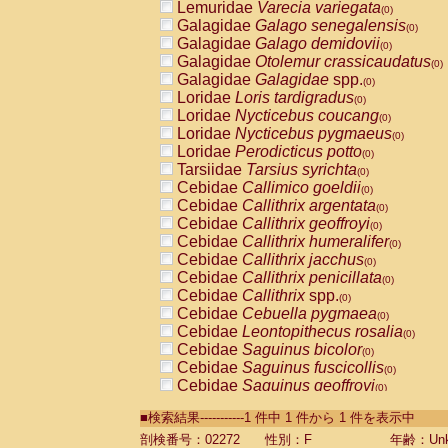
Lemuridae
Varecia variegata
(0)
Galagidae
Galago senegalensis
(0)
Galagidae
Galago demidovii
(0)
Galagidae
Otolemur crassicaudatus
(0)
Galagidae
Galagidae
spp.
(0)
Loridae
Loris tardigradus
(0)
Loridae
Nycticebus coucang
(0)
Loridae
Nycticebus pygmaeus
(0)
Loridae
Perodicticus potto
(0)
Tarsiidae
Tarsius syrichta
(0)
Cebidae
Callimico goeldii
(0)
Cebidae
Callithrix argentata
(0)
Cebidae
Callithrix geoffroyi
(0)
Cebidae
Callithrix humeralifer
(0)
Cebidae
Callithrix jacchus
(0)
Cebidae
Callithrix penicillata
(0)
Cebidae
Callithrix
spp.
(0)
Cebidae
Cebuella pygmaea
(0)
Cebidae
Leontopithecus rosalia
(0)
Cebidae
Saguinus bicolor
(0)
Cebidae
Saguinus fuscicollis
(0)
Cebidae
Saguinus geoffroyi
(0)
Cebidae
Saguinus imperator
(0)
■検索結果-----------1 件中 1 件から 1 件を表示中
Cebidae
Saguinus labiatus
(0)
Cebidae
Saguinus leucopus
剖検番号：02272
性別：F
年齢：Unk
(0)