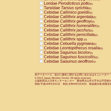
Pitheciidae
Callicebus cupreus
Loridae
Perodicticus potto
(0)
(0)
Pitheciidae
Callicebus donacophilus
Tarsiidae
Tarsius syrichta
(0
(0)
Pitheciidae
Callicebus moloch
Cebidae
Callimico goeldii
(0)
(0)
Pitheciidae
Callicebus torquatus
Cebidae
Callithrix argentata
(0)
(0)
Pitheciidae
Callicebus
spp.
Cebidae
Callithrix geoffroyi
(0)
(0)
Pitheciidae
Chiropotes satanas
Cebidae
Callithrix humeralifer
(0)
(0)
Pitheciidae
Pithecia monachus
Cebidae
Callithrix jacchus
(0)
(0)
Pitheciidae
Pithecia pithecia
Cebidae
Callithrix penicillata
(0)
(0)
Cercopithecidae
Cercocebus agilis
Cebidae
Callithrix
spp.
(0)
(0)
Cercopithecidae
Cercocebus galeritus
Cebidae
Cebuella pygmaea
(0)
Cercopithecidae
Cercocebus torquatu
Cebidae
Leontopithecus rosalia
(0)
Cercopithecidae
Cercocebus torquatus
Cebidae
Saguinus bicolor
(0)
Cercopithecidae
Cercocebus torquatu
Cebidae
Saguinus fuscicollis
(0)
Cercopithecidae
Cercocebus
hybrid
Cebidae
Saguinus geoffroyi
(0)
(0)
Cercopithecidae
Cercocebus
spp.
Cebidae
Saguinus imperator
(0)
(0)
Cercopithecidae
Lophocebus albigen
Cebidae
Saguinus labiatus
(0)
Cercopithecidae
Papio anubis
Cebidae
Saguinus leucopus
本データベース、並びに標本に関するお問い合わせはキュレーター・新宅勇太までお願い
(0)
(0)
© 2013 Japan Monkey Centre. All rights reserved.
Cercopithecidae
Papio cynocephalus
Cebidae
Saguinus midas
(
(0)
公益財団法人日本モンキーセンター 愛知県犬山市大字犬山字官林26番
Cercopithecidae
Papio hamadryas
Cebidae
Saguinus mystax
(0)
登録:平成19年5月31日 有効:令和4年5月30日 取扱責任者:綿貫宏
(0)
Cercopithecidae
Papio papio
Cebidae
Saguinus nigricollis
(0)
(1)
Cercopithecidae
Papio
spp.
Cebidae
Saguinus oedipus
(0)
(0)
Cercopithecidae
Mandrillus leucopha
Cebidae
Saguinus weddelli
(0)
Cercopithecidae
Mandrillus sphinx
Cebidae
Saguinus
spp.
(0)
(0)
Cercopithecidae
Theropithecus gelad
Cebidae
Aotus trivirgatus
(0)
Cercopithecidae
Macaca arctoides
Cebidae
Cebus albifrons
(0)
(0)