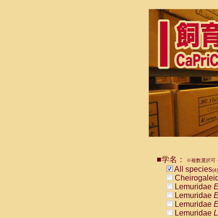
■学名：
※複数選択可・
All species
(4)
Cheirogalei
Lemuridae
E
Lemuridae
E
Lemuridae
E
Lemuridae
L