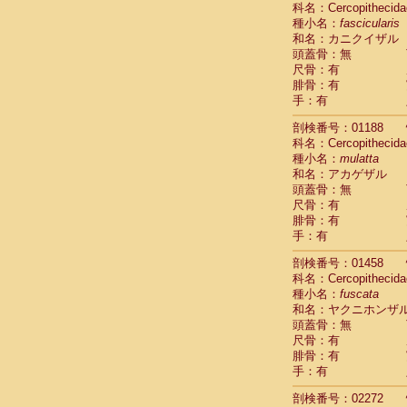
科名：Cercopithecida
Cebidae
Sa
種小名：
fascicularis
Cebidae
Sa
和名：カニクイザル
Cebidae
Sag
頭蓋骨：無
Cebidae
Sa
尺骨：有
Cebidae
Sag
腓骨：有
Cebidae
Sa
手：有
Cebidae
Aot
Cebidae
Ceb
剖検番号：01188
Cebidae
Ceb
科名：Cercopithecida
Cebidae
Ce
種小名：
mulatta
Cebidae
Ceb
和名：アカゲザル
Cebidae
Ce
頭蓋骨：無
Cebidae
Sai
尺骨：有
腓骨：有
Cebidae
Sai
手：有
Atelidae
Alo
Atelidae
Alo
剖検番号：01458
Atelidae
Alo
科名：Cercopithecida
Atelidae
Alo
種小名：
fuscata
Atelidae
Ate
和名：ヤクニホンザ
Atelidae
Ate
頭蓋骨：無
Atelidae
Ate
尺骨：有
Atelidae
Ate
腓骨：有
Atelidae
Lag
手：有
Atelidae
Lag
剖検番号：02272
Pitheciidae