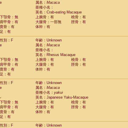
e
guinus midas
属名：
Macaca
(0)
亜種小名：
guinus mystax
(0)
英名：Crab-eating Macaque
uinus nigricollis
(1)
下顎骨：無
上腕骨：有
橈骨：有
guinus oedipus
(0)
肩甲骨：有
大腿骨：一部無
脛骨：有
uinus weddelli
(0)
寛骨：有
体幹：有
guinus
spp.
(0)
足：有
us trivirgatus
(0)
us albifrons
(0)
性別：F
年齢：Unknown
us apella
e
(0)
属名：
Macaca
bus capucinus
亜種小名：
(0)
us nigrivittatus
英名：Rhesus Macaque
(0)
bus
spp.
下顎骨：無
上腕骨：有
橈骨：有
(0)
miri boliviensis
肩甲骨：有
大腿骨：有
脛骨：有
(0)
miri sciureus
寛骨：有
体幹：有
(0)
足：有
uatta caraya
(0)
uatta fusca
(0)
性別：F
年齢：Unknown
uatta seniculus
(0)
e
属名：
Macaca
uatta
spp.
(0)
亜種小名：
yakui
les belzebuth
(0)
ル
英名：Japanese Yaku-Macaque
les geoffroyi
(0)
下顎骨：無
上腕骨：有
橈骨：有
les paniscus
(0)
肩甲骨：有
大腿骨：有
脛骨：有
les
spp.
寛骨：有
(0)
体幹：有
othrix lagothricha
足：有
(0)
othrix lagothricha cana
(0)
性別：F
年齢：Unknown
Cacajao calvus rubicundus
(0)