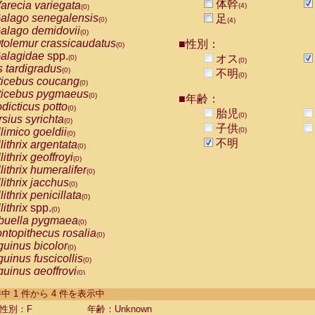
体幹
arecia variegata
(4)
(0)
alago senegalensis
足
(0)
(4)
alago demidovii
(0)
tolemur crassicaudatus
■性別：
(0)
alagidae
spp.
オス
(0)
(0)
s tardigradus
(0)
不明
(0)
ticebus coucang
(0)
ticebus pygmaeus
(0)
■年齢：
dicticus potto
(0)
胎児
(0)
rsius syrichta
(0)
子供
limico goeldii
(0)
(0)
不明
lithrix argentata
(0)
lithrix geoffroyi
(0)
lithrix humeralifer
(0)
lithrix jacchus
(0)
lithrix penicillata
(0)
lithrix
spp.
(0)
buella pygmaea
(0)
ntopithecus rosalia
(0)
uinus bicolor
(0)
uinus fuscicollis
(0)
uinus geoffroyi
(0)
uinus imperator
(0)
-4 件中 1 件から 4 件を表示中
uinus labiatus
(0)
guinus leucopus
性別：F
年齢：Unknown
(0)