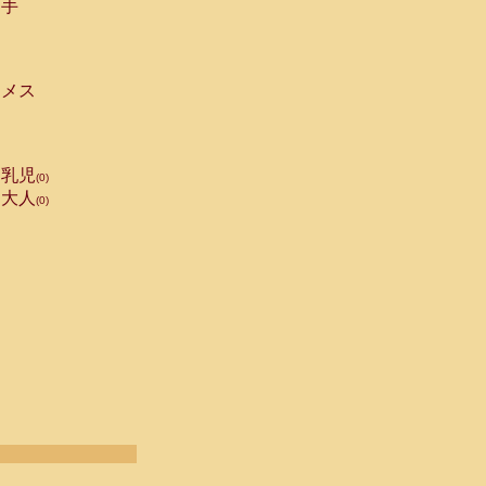
手
メス
乳児
(0)
大人
(0)