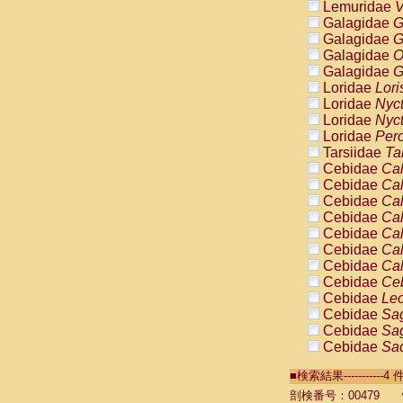
Lemuridae
V
Galagidae
G
Galagidae
G
Galagidae
O
Galagidae
G
Loridae
Lori
Loridae
Nyc
Loridae
Nyc
Loridae
Pero
Tarsiidae
Ta
Cebidae
Cal
Cebidae
Cal
Cebidae
Cal
Cebidae
Cal
Cebidae
Cal
Cebidae
Cal
Cebidae
Cal
Cebidae
Ce
Cebidae
Leo
Cebidae
Sag
Cebidae
Sag
Cebidae
Sag
Cebidae
Sag
■検索結果----------
Cebidae
Sag
Cebidae
Sa
剖検番号：00479