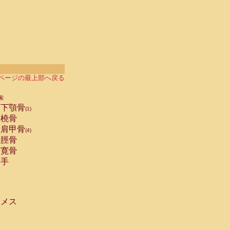
ページの最上部へ戻る
索
下顎骨
(1)
橈骨
肩甲骨
(4)
脛骨
寛骨
手
メス