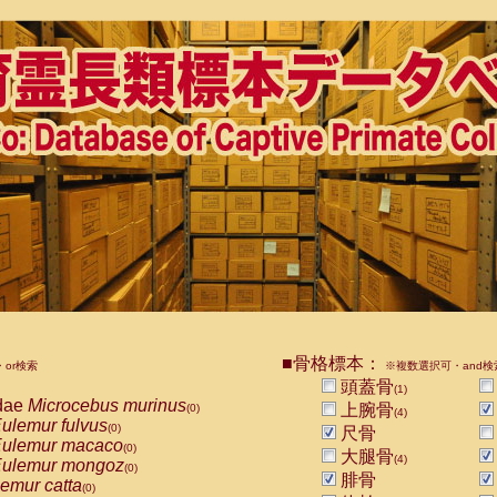
■骨格標本：
or検索
※複数選択可・and検
頭蓋骨
(1)
dae
Microcebus murinus
上腕骨
(0)
(4)
ulemur fulvus
(0)
尺骨
ulemur macaco
(0)
大腿骨
(4)
ulemur mongoz
(0)
腓骨
emur catta
(0)