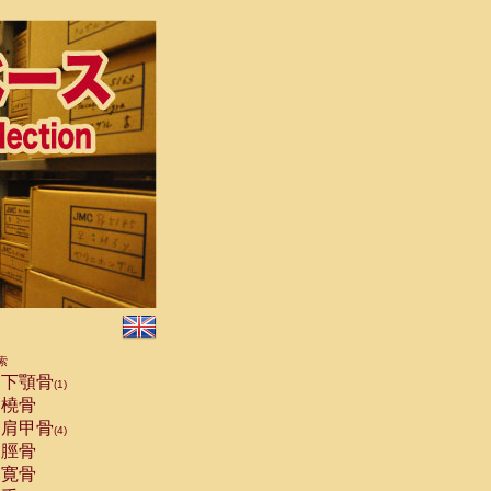
索
下顎骨
(1)
橈骨
肩甲骨
(4)
脛骨
寛骨