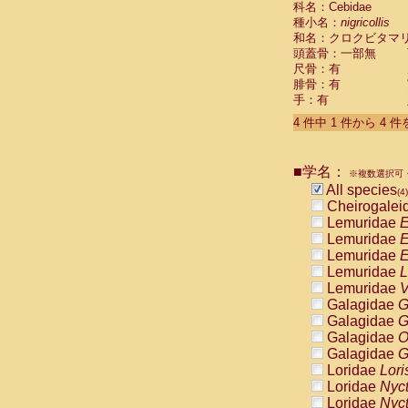
科名：Cebidae
Pitheciidae
種小名：
nigricollis
Pitheciidae
和名：クロクビタマ
Pitheciidae
頭蓋骨：一部無
Pitheciidae
尺骨：有
Pitheciidae
腓骨：有
Pitheciidae
手：有
Pitheciidae
4 件中 1 件から 4 
Pitheciidae
Cercopithec
Cercopithec
■学名：
Cercopithec
※複数選択可・
All species
Cercopithec
(4)
Cheirogalei
Cercopithec
Lemuridae
E
Cercopithec
Lemuridae
E
Cercopithec
Lemuridae
E
Cercopithec
Lemuridae
L
Cercopithec
Lemuridae
V
Cercopithec
Galagidae
G
Cercopithec
Galagidae
G
Cercopithec
Galagidae
O
Cercopithec
Galagidae
G
Cercopithec
Loridae
Lori
Cercopithec
Loridae
Nyc
Cercopithec
Loridae
Nyc
Cercopithec