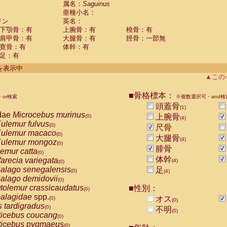
属名：
Saguinus
Callicebus cupreus
(0)
亜種小名：
Callicebus donacophilus
(0)
リン
英名：
Callicebus moloch
(0)
下顎骨：有
上腕骨：有
橈骨：有
Callicebus torquatus
(0)
肩甲骨：有
大腿骨：有
脛骨：一部無
Callicebus
spp.
(0)
寛骨：有
体幹：有
Chiropotes satanas
(0)
足：有
Pithecia monachus
(0)
件を表示中
Pithecia pithecia
(0)
▲この
idae
Cercocebus agilis
(0)
idae
Cercocebus galeritus chrysogaster
(0)
■骨格標本：
idae
Cercocebus torquatus atys
or検索
※複数選択可・and検
(0)
idae
Cercocebus torquatus lunulatus
頭蓋骨
(0)
(1)
dae
Microcebus murinus
idae
Cercocebus torquatus torquatus
上腕骨
(0)
(0)
(4)
ulemur fulvus
idae
Cercocebus
hybrid
(0)
(0)
尺骨
ulemur macaco
idae
Cercocebus
spp.
(0)
(0)
大腿骨
(4)
ulemur mongoz
idae
Lophocebus albigena
(0)
(0)
腓骨
emur catta
idae
Papio anubis
(0)
(0)
体幹
arecia variegata
idae
Papio cynocephalus
(4)
(0)
(0)
alago senegalensis
idae
Papio hamadryas
足
(0)
(0)
(4)
alago demidovii
idae
Papio papio
(0)
(0)
tolemur crassicaudatus
idae
Papio
spp.
■性別：
(0)
(0)
alagidae
spp.
idae
Mandrillus leucophaeus
オス
(0)
(0)
(0)
s tardigradus
idae
Mandrillus sphinx
(0)
(0)
不明
(0)
ticebus coucang
idae
Theropithecus gelada
(0)
(0)
ticebus pygmaeus
idae
Macaca arctoides
(0)
(0)