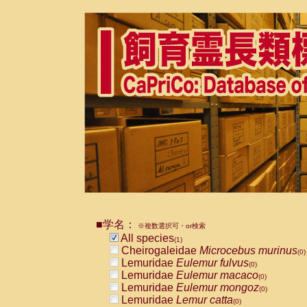
■学名：
※複数選択可・or検索
All species
(1)
Cheirogaleidae
Microcebus murinus
(0)
Lemuridae
Eulemur fulvus
(0)
Lemuridae
Eulemur macaco
(0)
Lemuridae
Eulemur mongoz
(0)
Lemuridae
Lemur catta
(0)