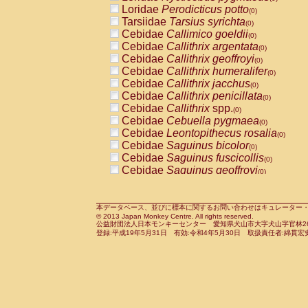
Pitheciidae
Callicebus cupreus
Loridae
Perodicticus potto
(0)
(0)
Pitheciidae
Callicebus donacophilus
Tarsiidae
Tarsius syrichta
(0
(0)
Pitheciidae
Callicebus moloch
Cebidae
Callimico goeldii
(0)
(0)
Pitheciidae
Callicebus torquatus
Cebidae
Callithrix argentata
(0)
(0)
Pitheciidae
Callicebus
spp.
Cebidae
Callithrix geoffroyi
(0)
(0)
Pitheciidae
Chiropotes satanas
Cebidae
Callithrix humeralifer
(0)
(0)
Pitheciidae
Pithecia monachus
Cebidae
Callithrix jacchus
(0)
(0)
Pitheciidae
Pithecia pithecia
Cebidae
Callithrix penicillata
(0)
(0)
Cercopithecidae
Cercocebus agilis
Cebidae
Callithrix
spp.
(0)
(0)
Cercopithecidae
Cercocebus galeritus
Cebidae
Cebuella pygmaea
(0)
Cercopithecidae
Cercocebus torquatu
Cebidae
Leontopithecus rosalia
(0)
Cercopithecidae
Cercocebus torquatus
Cebidae
Saguinus bicolor
(0)
Cercopithecidae
Cercocebus torquatu
Cebidae
Saguinus fuscicollis
(0)
Cercopithecidae
Cercocebus
hybrid
Cebidae
Saguinus geoffroyi
(0)
(0)
Cercopithecidae
Cercocebus
spp.
Cebidae
Saguinus imperator
(0)
(0)
Cercopithecidae
Lophocebus albigen
Cebidae
Saguinus labiatus
(0)
Cercopithecidae
Papio anubis
Cebidae
Saguinus leucopus
本データベース、並びに標本に関するお問い合わせはキュレーター・新宅勇太までお願い
(0)
(0)
© 2013 Japan Monkey Centre. All rights reserved.
Cercopithecidae
Papio cynocephalus
Cebidae
Saguinus midas
(
(0)
公益財団法人日本モンキーセンター 愛知県犬山市大字犬山字官林26番
Cercopithecidae
Papio hamadryas
Cebidae
Saguinus mystax
(0)
登録:平成19年5月31日 有効:令和4年5月30日 取扱責任者:綿貫宏
(0)
Cercopithecidae
Papio papio
Cebidae
Saguinus nigricollis
(0)
(0)
Cercopithecidae
Papio
spp.
Cebidae
Saguinus oedipus
(0)
(1)
Cercopithecidae
Mandrillus leucopha
Cebidae
Saguinus weddelli
(0)
Cercopithecidae
Mandrillus sphinx
Cebidae
Saguinus
spp.
(0)
(0)
Cercopithecidae
Theropithecus gelad
Cebidae
Aotus trivirgatus
(0)
Cercopithecidae
Macaca arctoides
Cebidae
Cebus albifrons
(0)
(0)