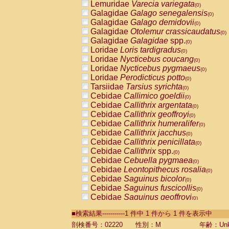
Lemuridae
Varecia variegata
(0)
Galagidae
Galago senegalensis
(0)
Galagidae
Galago demidovii
(0)
Galagidae
Otolemur crassicaudatus
(0)
Galagidae
Galagidae
spp.
(0)
Loridae
Loris tardigradus
(0)
Loridae
Nycticebus coucang
(0)
Loridae
Nycticebus pygmaeus
(0)
Loridae
Perodicticus potto
(0)
Tarsiidae
Tarsius syrichta
(0)
Cebidae
Callimico goeldii
(0)
Cebidae
Callithrix argentata
(0)
Cebidae
Callithrix geoffroyi
(0)
Cebidae
Callithrix humeralifer
(0)
Cebidae
Callithrix jacchus
(0)
Cebidae
Callithrix penicillata
(0)
Cebidae
Callithrix
spp.
(0)
Cebidae
Cebuella pygmaea
(0)
Cebidae
Leontopithecus rosalia
(0)
Cebidae
Saguinus bicolor
(0)
Cebidae
Saguinus fuscicollis
(0)
Cebidae
Saguinus geoffroyi
(0)
Cebidae
Saguinus imperator
(0)
■検索結果-----------1 件中 1 件から 1 件を表示中
Cebidae
Saguinus labiatus
(0)
Cebidae
Saguinus leucopus
剖検番号：02220
性別：M
年齢：Unk
(0)