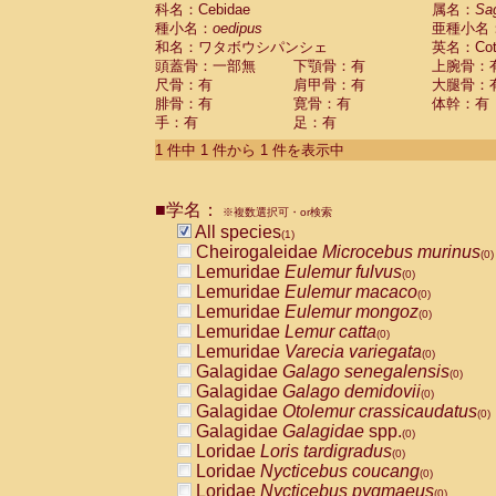
科名：Cebidae
Cebidae
Saguinus midas
属名：
Sa
(0)
種小名：
oedipus
亜種小名
Cebidae
Saguinus mystax
(0)
和名：ワタボウシパンシェ
英名：Cotto
Cebidae
Saguinus nigricollis
(0)
頭蓋骨：一部無
下顎骨：有
上腕骨：
Cebidae
Saguinus oedipus
(1)
尺骨：有
肩甲骨：有
大腿骨：
Cebidae
Saguinus weddelli
(0)
腓骨：有
寛骨：有
体幹：有
Cebidae
Saguinus
spp.
(0)
手：有
足：有
Cebidae
Aotus trivirgatus
(0)
Cebidae
Cebus albifrons
1 件中 1 件から 1 件を表示中
(0)
Cebidae
Cebus apella
(0)
Cebidae
Cebus capucinus
(0)
■学名：
Cebidae
Cebus nigrivittatus
※複数選択可・or検索
(0)
Cebidae
Cebus
spp.
All species
(0)
(1)
Cebidae
Saimiri boliviensis
Cheirogaleidae
Microcebus murinus
(0)
(0)
Cebidae
Saimiri sciureus
Lemuridae
Eulemur fulvus
(0)
(0)
Atelidae
Alouatta caraya
Lemuridae
Eulemur macaco
(0)
(0)
Atelidae
Alouatta fusca
Lemuridae
Eulemur mongoz
(0)
(0)
Atelidae
Alouatta seniculus
Lemuridae
Lemur catta
(0)
(0)
Atelidae
Alouatta
spp.
Lemuridae
Varecia variegata
(0)
(0)
Atelidae
Ateles belzebuth
Galagidae
Galago senegalensis
(0)
(0)
Atelidae
Ateles geoffroyi
Galagidae
Galago demidovii
(0)
(0)
Atelidae
Ateles paniscus
Galagidae
Otolemur crassicaudatus
(0)
(0)
Atelidae
Ateles
spp.
Galagidae
Galagidae
spp.
(0)
(0)
Atelidae
Lagothrix lagothricha
Loridae
Loris tardigradus
(0)
(0)
Atelidae
Lagothrix lagothricha cana
Loridae
Nycticebus coucang
(0)
(0)
Pitheciidae
Cacajao calvus rubicundu
Loridae
Nycticebus pygmaeus
(0)