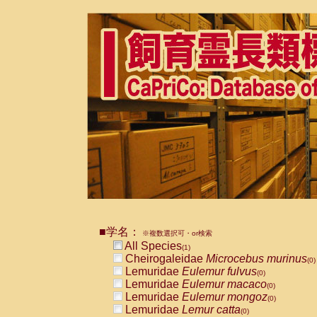
■学名：
※複数選択可・or検索
All Species
(1)
Cheirogaleidae
Microcebus murinus
(0)
Lemuridae
Eulemur fulvus
(0)
Lemuridae
Eulemur macaco
(0)
Lemuridae
Eulemur mongoz
(0)
Lemuridae
Lemur catta
(0)