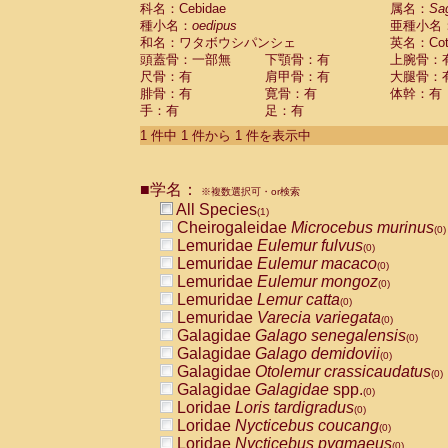
科名：Cebidae
Cebidae
Saguinus midas
属名：
Sa
(0)
種小名：
oedipus
亜種小名
Cebidae
Saguinus mystax
(0)
和名：ワタボウシパンシェ
英名：Cotto
Cebidae
Saguinus nigricollis
(0)
頭蓋骨：一部無
下顎骨：有
上腕骨：
Cebidae
Saguinus oedipus
(1)
尺骨：有
肩甲骨：有
大腿骨：
Cebidae
Saguinus weddelli
(0)
腓骨：有
寛骨：有
体幹：有
Cebidae
Saguinus
spp.
(0)
手：有
足：有
Cebidae
Aotus trivirgatus
(0)
Cebidae
Cebus albifrons
1 件中 1 件から 1 件を表示中
(0)
Cebidae
Cebus apella
(0)
Cebidae
Cebus capucinus
(0)
■学名：
Cebidae
Cebus nigrivittatus
※複数選択可・or検索
(0)
Cebidae
Cebus
spp.
All Species
(0)
(1)
Cebidae
Saimiri boliviensis
Cheirogaleidae
Microcebus murinus
(0)
(0)
Cebidae
Saimiri sciureus
Lemuridae
Eulemur fulvus
(0)
(0)
Atelidae
Alouatta caraya
Lemuridae
Eulemur macaco
(0)
(0)
Atelidae
Alouatta fusca
Lemuridae
Eulemur mongoz
(0)
(0)
Atelidae
Alouatta seniculus
Lemuridae
Lemur catta
(0)
(0)
Atelidae
Alouatta
spp.
Lemuridae
Varecia variegata
(0)
(0)
Atelidae
Ateles belzebuth
Galagidae
Galago senegalensis
(0)
(0)
Atelidae
Ateles geoffroyi
Galagidae
Galago demidovii
(0)
(0)
Atelidae
Ateles paniscus
Galagidae
Otolemur crassicaudatus
(0)
(0)
Atelidae
Ateles
spp.
Galagidae
Galagidae
spp.
(0)
(0)
Atelidae
Lagothrix lagothricha
Loridae
Loris tardigradus
(0)
(0)
Atelidae
Lagothrix lagothricha cana
Loridae
Nycticebus coucang
(0)
(0)
Pitheciidae
Cacajao calvus rubicundu
Loridae
Nycticebus pygmaeus
(0)