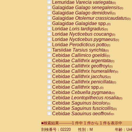
Lemuridae
Varecia variegata
(0)
Galagidae
Galago senegalensis
(0)
Galagidae
Galago demidovii
(0)
Galagidae
Otolemur crassicaudatus
(0)
Galagidae
Galagidae
spp.
(0)
Loridae
Loris tardigradus
(0)
Loridae
Nycticebus coucang
(0)
Loridae
Nycticebus pygmaeus
(0)
Loridae
Perodicticus potto
(0)
Tarsiidae
Tarsius syrichta
(0)
Cebidae
Callimico goeldii
(0)
Cebidae
Callithrix argentata
(0)
Cebidae
Callithrix geoffroyi
(0)
Cebidae
Callithrix humeralifer
(0)
Cebidae
Callithrix jacchus
(0)
Cebidae
Callithrix penicillata
(0)
Cebidae
Callithrix
spp.
(0)
Cebidae
Cebuella pygmaea
(0)
Cebidae
Leontopithecus rosalia
(0)
Cebidae
Saguinus bicolor
(0)
Cebidae
Saguinus fuscicollis
(0)
Cebidae
Saguinus geoffroyi
(0)
Cebidae
Saguinus imperator
(0)
■検索結果-----------1 件中 1 件から 1 件を表示中
Cebidae
Saguinus labiatus
(0)
Cebidae
Saguinus leucopus
剖検番号：02220
性別：M
年齢：Unk
(0)