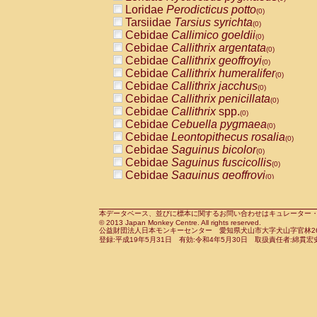
Pitheciidae
Callicebus cupreus
Loridae
Perodicticus potto
(0)
(0)
Pitheciidae
Callicebus donacophilus
Tarsiidae
Tarsius syrichta
(0
(0)
Pitheciidae
Callicebus moloch
Cebidae
Callimico goeldii
(0)
(0)
Pitheciidae
Callicebus torquatus
Cebidae
Callithrix argentata
(0)
(0)
Pitheciidae
Callicebus
spp.
Cebidae
Callithrix geoffroyi
(0)
(0)
Pitheciidae
Chiropotes satanas
Cebidae
Callithrix humeralifer
(0)
(0)
Pitheciidae
Pithecia monachus
Cebidae
Callithrix jacchus
(0)
(0)
Pitheciidae
Pithecia pithecia
Cebidae
Callithrix penicillata
(0)
(0)
Cercopithecidae
Cercocebus agilis
Cebidae
Callithrix
spp.
(0)
(0)
Cercopithecidae
Cercocebus galeritus
Cebidae
Cebuella pygmaea
(0)
Cercopithecidae
Cercocebus torquatu
Cebidae
Leontopithecus rosalia
(0)
Cercopithecidae
Cercocebus torquatus
Cebidae
Saguinus bicolor
(0)
Cercopithecidae
Cercocebus torquatu
Cebidae
Saguinus fuscicollis
(0)
Cercopithecidae
Cercocebus
hybrid
Cebidae
Saguinus geoffroyi
(0)
(0)
Cercopithecidae
Cercocebus
spp.
Cebidae
Saguinus imperator
(0)
(0)
Cercopithecidae
Lophocebus albigen
Cebidae
Saguinus labiatus
(0)
Cercopithecidae
Papio anubis
Cebidae
Saguinus leucopus
本データベース、並びに標本に関するお問い合わせはキュレーター・新宅勇太までお願い
(0)
(0)
© 2013 Japan Monkey Centre. All rights reserved.
Cercopithecidae
Papio cynocephalus
Cebidae
Saguinus midas
(
(0)
公益財団法人日本モンキーセンター 愛知県犬山市大字犬山字官林26番
Cercopithecidae
Papio hamadryas
Cebidae
Saguinus mystax
(0)
登録:平成19年5月31日 有効:令和4年5月30日 取扱責任者:綿貫宏
(0)
Cercopithecidae
Papio papio
Cebidae
Saguinus nigricollis
(0)
(0)
Cercopithecidae
Papio
spp.
Cebidae
Saguinus oedipus
(0)
(1)
Cercopithecidae
Mandrillus leucopha
Cebidae
Saguinus weddelli
(0)
Cercopithecidae
Mandrillus sphinx
Cebidae
Saguinus
spp.
(0)
(0)
Cercopithecidae
Theropithecus gelad
Cebidae
Aotus trivirgatus
(0)
Cercopithecidae
Macaca arctoides
Cebidae
Cebus albifrons
(0)
(0)