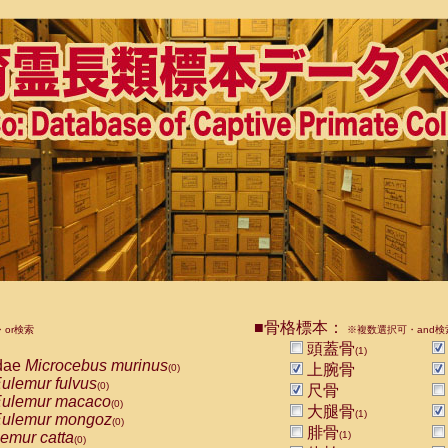
■骨格標本：
or検索
※複数選択可・and検
頭蓋骨
(1)
dae
Microcebus murinus
上腕骨
(0)
ulemur fulvus
(0)
尺骨
ulemur macaco
(0)
大腿骨
(1)
ulemur mongoz
(0)
腓骨
emur catta
(1)
(0)