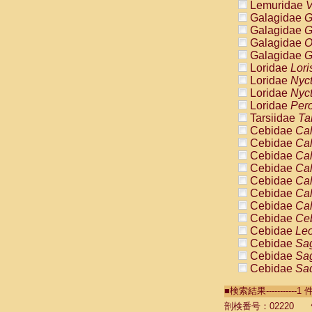
Lemuridae
V
Galagidae
G
Galagidae
G
Galagidae
O
Galagidae
G
Loridae
Lori
Loridae
Nyc
Loridae
Nyc
Loridae
Pero
Tarsiidae
Ta
Cebidae
Cal
Cebidae
Cal
Cebidae
Cal
Cebidae
Cal
Cebidae
Cal
Cebidae
Cal
Cebidae
Cal
Cebidae
Ce
Cebidae
Leo
Cebidae
Sag
Cebidae
Sag
Cebidae
Sag
Cebidae
Sag
■検索結果----------
Cebidae
Sag
Cebidae
Sa
剖検番号：02220