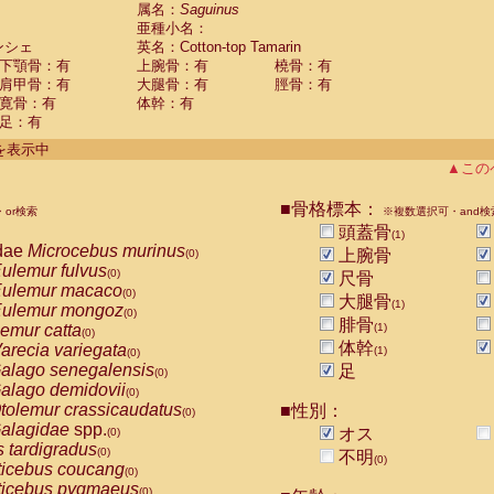
guinus midas
属名：
Saguinus
(0)
亜種小名：
guinus mystax
(0)
ンシェ
英名：Cotton-top Tamarin
uinus nigricollis
(0)
下顎骨：有
上腕骨：有
橈骨：有
guinus oedipus
(1)
肩甲骨：有
大腿骨：有
脛骨：有
uinus weddelli
(0)
寛骨：有
体幹：有
guinus
spp.
(0)
足：有
us trivirgatus
(0)
us albifrons
件を表示中
(0)
us apella
▲この
(0)
bus capucinus
(0)
us nigrivittatus
■骨格標本：
or検索
(0)
※複数選択可・and検
bus
spp.
頭蓋骨
(0)
(1)
miri boliviensis
dae
Microcebus murinus
(0)
上腕骨
(0)
miri sciureus
ulemur fulvus
(0)
(0)
尺骨
uatta caraya
ulemur macaco
(0)
(0)
大腿骨
(1)
uatta fusca
ulemur mongoz
(0)
(0)
腓骨
uatta seniculus
emur catta
(1)
(0)
(0)
uatta
spp.
体幹
arecia variegata
(0)
(1)
(0)
les belzebuth
alago senegalensis
足
(0)
(0)
les geoffroyi
alago demidovii
(0)
(0)
les paniscus
tolemur crassicaudatus
■性別：
(0)
(0)
les
spp.
alagidae
spp.
(0)
オス
(0)
othrix lagothricha
s tardigradus
(0)
(0)
不明
(0)
othrix lagothricha cana
ticebus coucang
(0)
(0)
Cacajao calvus rubicundus
ticebus pygmaeus
(0)
(0)