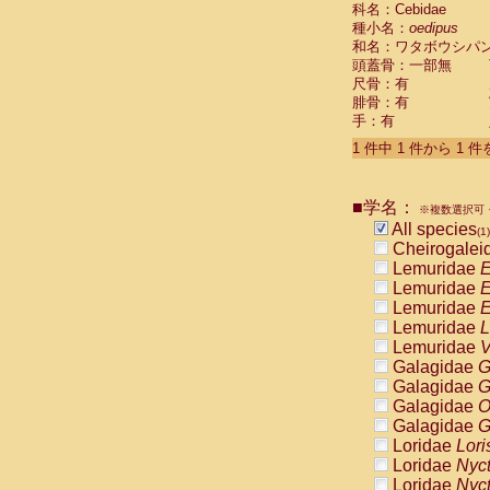
科名：Cebidae
Cebidae
Sa
種小名：
oedipus
Cebidae
Sa
和名：ワタボウシパ
Cebidae
Sag
頭蓋骨：一部無
Cebidae
Sa
尺骨：有
Cebidae
Sag
腓骨：有
Cebidae
Sa
手：有
Cebidae
Aot
Cebidae
Ceb
1 件中 1 件から 1 
Cebidae
Ceb
Cebidae
Ce
■学名：
Cebidae
Ceb
※複数選択可・
Cebidae
Ce
All species
(1)
Cebidae
Sai
Cheirogalei
Cebidae
Sai
Lemuridae
E
Atelidae
Alo
Lemuridae
E
Atelidae
Alo
Lemuridae
E
Atelidae
Alo
Lemuridae
L
Atelidae
Alo
Lemuridae
V
Atelidae
Ate
Galagidae
G
Atelidae
Ate
Galagidae
G
Atelidae
Ate
Galagidae
O
Atelidae
Ate
Galagidae
G
Atelidae
Lag
Loridae
Lori
Atelidae
Lag
Loridae
Nyc
Pitheciidae
Loridae
Nyc