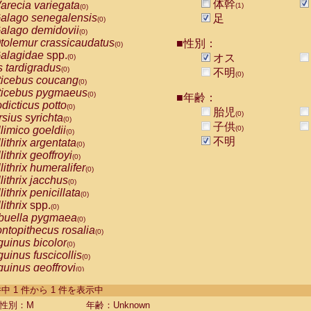
体幹
arecia variegata
(1)
(0)
alago senegalensis
足
(0)
alago demidovii
(0)
tolemur crassicaudatus
■性別：
(0)
alagidae
spp.
オス
(0)
s tardigradus
(0)
不明
(0)
ticebus coucang
(0)
ticebus pygmaeus
(0)
■年齢：
dicticus potto
(0)
胎児
(0)
rsius syrichta
(0)
子供
limico goeldii
(0)
(0)
不明
lithrix argentata
(0)
lithrix geoffroyi
(0)
lithrix humeralifer
(0)
lithrix jacchus
(0)
lithrix penicillata
(0)
lithrix
spp.
(0)
buella pygmaea
(0)
ntopithecus rosalia
(0)
uinus bicolor
(0)
uinus fuscicollis
(0)
uinus geoffroyi
(0)
uinus imperator
(0)
-1 件中 1 件から 1 件を表示中
uinus labiatus
(0)
guinus leucopus
性別：M
年齢：Unknown
(0)