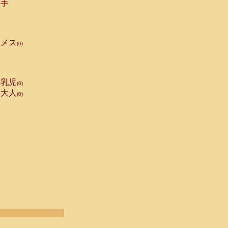
手
メス
(0)
乳児
(0)
大人
(0)