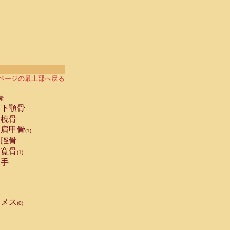
ページの最上部へ戻る
索
下顎骨
橈骨
肩甲骨
(1)
脛骨
寛骨
(1)
手
メス
(0)