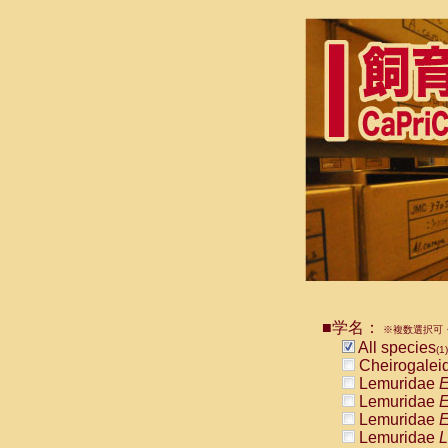
■学名：
※複数選択可・
All species
(1)
Cheirogalei
Lemuridae
E
Lemuridae
E
Lemuridae
E
Lemuridae
L