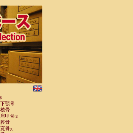
索
下顎骨
橈骨
肩甲骨
(1)
脛骨
寛骨
(1)