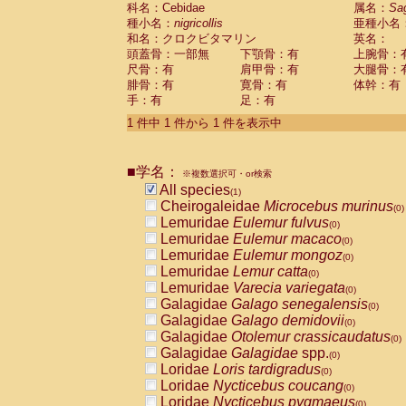
科名：Cebidae
Cebidae
Saguinus midas
属名：
Sa
(0)
種小名：
nigricollis
亜種小名
Cebidae
Saguinus mystax
(0)
和名：クロクビタマリン
英名：
Cebidae
Saguinus nigricollis
(1)
頭蓋骨：一部無
下顎骨：有
上腕骨：
Cebidae
Saguinus oedipus
(0)
尺骨：有
肩甲骨：有
大腿骨：
Cebidae
Saguinus weddelli
(0)
腓骨：有
寛骨：有
体幹：有
Cebidae
Saguinus
spp.
(0)
手：有
足：有
Cebidae
Aotus trivirgatus
(0)
Cebidae
Cebus albifrons
1 件中 1 件から 1 件を表示中
(0)
Cebidae
Cebus apella
(0)
Cebidae
Cebus capucinus
(0)
■学名：
Cebidae
Cebus nigrivittatus
※複数選択可・or検索
(0)
Cebidae
Cebus
spp.
All species
(0)
(1)
Cebidae
Saimiri boliviensis
Cheirogaleidae
Microcebus murinus
(0)
(0)
Cebidae
Saimiri sciureus
Lemuridae
Eulemur fulvus
(0)
(0)
Atelidae
Alouatta caraya
Lemuridae
Eulemur macaco
(0)
(0)
Atelidae
Alouatta fusca
Lemuridae
Eulemur mongoz
(0)
(0)
Atelidae
Alouatta seniculus
Lemuridae
Lemur catta
(0)
(0)
Atelidae
Alouatta
spp.
Lemuridae
Varecia variegata
(0)
(0)
Atelidae
Ateles belzebuth
Galagidae
Galago senegalensis
(0)
(0)
Atelidae
Ateles geoffroyi
Galagidae
Galago demidovii
(0)
(0)
Atelidae
Ateles paniscus
Galagidae
Otolemur crassicaudatus
(0)
(0)
Atelidae
Ateles
spp.
Galagidae
Galagidae
spp.
(0)
(0)
Atelidae
Lagothrix lagothricha
Loridae
Loris tardigradus
(0)
(0)
Atelidae
Lagothrix lagothricha cana
Loridae
Nycticebus coucang
(0)
(0)
Pitheciidae
Cacajao calvus rubicundu
Loridae
Nycticebus pygmaeus
(0)