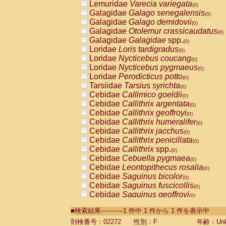
Lemuridae
Varecia variegata
(0)
Galagidae
Galago senegalensis
(0)
Galagidae
Galago demidovii
(0)
Galagidae
Otolemur crassicaudatus
(0)
Galagidae
Galagidae
spp.
(0)
Loridae
Loris tardigradus
(0)
Loridae
Nycticebus coucang
(0)
Loridae
Nycticebus pygmaeus
(0)
Loridae
Perodicticus potto
(0)
Tarsiidae
Tarsius syrichta
(0)
Cebidae
Callimico goeldii
(0)
Cebidae
Callithrix argentata
(0)
Cebidae
Callithrix geoffroyi
(0)
Cebidae
Callithrix humeralifer
(0)
Cebidae
Callithrix jacchus
(0)
Cebidae
Callithrix penicillata
(0)
Cebidae
Callithrix
spp.
(0)
Cebidae
Cebuella pygmaea
(0)
Cebidae
Leontopithecus rosalia
(0)
Cebidae
Saguinus bicolor
(0)
Cebidae
Saguinus fuscicollis
(0)
Cebidae
Saguinus geoffroyi
(0)
Cebidae
Saguinus imperator
(0)
■検索結果-----------1 件中 1 件から 1 件を表示中
Cebidae
Saguinus labiatus
(0)
Cebidae
Saguinus leucopus
剖検番号：02272
性別：F
年齢：Unk
(0)