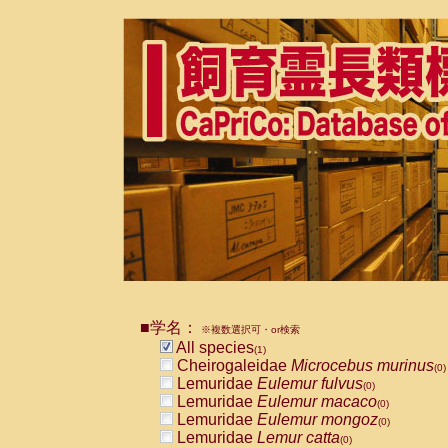
■学名：
※複数選択可・or検索
All species
(1)
Cheirogaleidae
Microcebus murinus
(0)
Lemuridae
Eulemur fulvus
(0)
Lemuridae
Eulemur macaco
(0)
Lemuridae
Eulemur mongoz
(0)
Lemuridae
Lemur catta
(0)