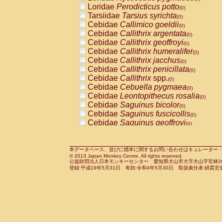
Pitheciidae
Callicebus cupreus
Loridae
Perodicticus potto
(0)
(0)
Pitheciidae
Callicebus donacophilus
Tarsiidae
Tarsius syrichta
(0
(0)
Pitheciidae
Callicebus moloch
Cebidae
Callimico goeldii
(0)
(0)
Pitheciidae
Callicebus torquatus
Cebidae
Callithrix argentata
(0)
(0)
Pitheciidae
Callicebus
spp.
Cebidae
Callithrix geoffroyi
(0)
(0)
Pitheciidae
Chiropotes satanas
Cebidae
Callithrix humeralifer
(0)
(0)
Pitheciidae
Pithecia monachus
Cebidae
Callithrix jacchus
(0)
(0)
Pitheciidae
Pithecia pithecia
Cebidae
Callithrix penicillata
(0)
(0)
Cercopithecidae
Cercocebus agilis
Cebidae
Callithrix
spp.
(0)
(0)
Cercopithecidae
Cercocebus galeritus
Cebidae
Cebuella pygmaea
(0)
Cercopithecidae
Cercocebus torquatu
Cebidae
Leontopithecus rosalia
(0)
Cercopithecidae
Cercocebus torquatus
Cebidae
Saguinus bicolor
(0)
Cercopithecidae
Cercocebus torquatu
Cebidae
Saguinus fuscicollis
(0)
Cercopithecidae
Cercocebus
hybrid
Cebidae
Saguinus geoffroyi
(0)
(0)
Cercopithecidae
Cercocebus
spp.
Cebidae
Saguinus imperator
(0)
(0)
Cercopithecidae
Lophocebus albigen
Cebidae
Saguinus labiatus
(0)
Cercopithecidae
Papio anubis
Cebidae
Saguinus leucopus
本データベース、並びに標本に関するお問い合わせはキュレーター・新宅勇太までお願い
(0)
(0)
© 2013 Japan Monkey Centre. All rights reserved.
Cercopithecidae
Papio cynocephalus
Cebidae
Saguinus midas
(
(0)
公益財団法人日本モンキーセンター 愛知県犬山市大字犬山字官林26番
Cercopithecidae
Papio hamadryas
Cebidae
Saguinus mystax
(0)
登録:平成19年5月31日 有効:令和4年5月30日 取扱責任者:綿貫宏
(0)
Cercopithecidae
Papio papio
Cebidae
Saguinus nigricollis
(0)
(1)
Cercopithecidae
Papio
spp.
Cebidae
Saguinus oedipus
(0)
(0)
Cercopithecidae
Mandrillus leucopha
Cebidae
Saguinus weddelli
(0)
Cercopithecidae
Mandrillus sphinx
Cebidae
Saguinus
spp.
(0)
(0)
Cercopithecidae
Theropithecus gelad
Cebidae
Aotus trivirgatus
(0)
Cercopithecidae
Macaca arctoides
Cebidae
Cebus albifrons
(0)
(0)